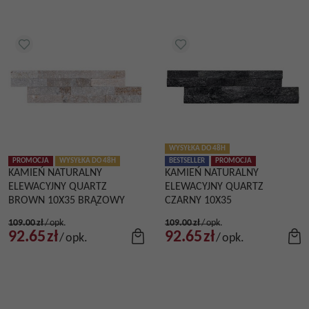
WYSYŁKA DO 48H
PROMOCJA
WYSYŁKA DO 48H
BESTSELLER
PROMOCJA
KAMIEŃ NATURALNY
KAMIEŃ NATURALNY
ELEWACYJNY QUARTZ
ELEWACYJNY QUARTZ
BROWN 10X35 BRĄZOWY
CZARNY 10X35
109.00
zł
/
opk.
109.00
zł
/
opk.
92.65
zł
92.65
zł
/
opk.
/
opk.