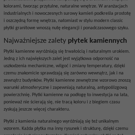
kolorami, tworząc przytulne, naturalne wnętrze. W aranżacjach
industrialnych i nowoczesnych surowy kamień podkreśla prostotę
i oszczędną formę wnętrza, natomiast w stylu modern classic
płytki granitowe wnoszą nutę elegancji i ponadczasowego szyku.
Najważniejsze zalety
płytek kamiennych
Płytki kamienne
wyróżniają się trwałością i naturalnym urokiem.
Jedną z ich największych zalet jest wyjątkowa odporność na
uszkodzenia mechaniczne, wilgoć i zmiany temperatury, dzięki
czemu znakomicie sprawdzają się zarówno wewnątrz, jak i na
zewnątrz budynków.
Płytki kamienne zewnętrzne
wzorowo znoszą
warunki atmosferyczne i zapewniają naturalną, antypoślizgową
powierzchnię.
Płytki kamienne na podłogę
to inwestycja na lata,
ponieważ nie ścierają się, nie tracą koloru i z biegiem czasu
zyskują jeszcze więcej charakteru.
Płytki z kamienia naturalnego
wyróżniają się też unikalnym
wzorem. Każda płytka ma inny rysunek i strukturę, dzięki czemu