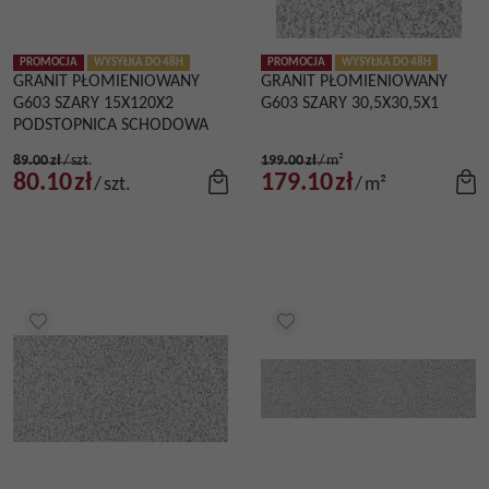
PROMOCJA
WYSYŁKA DO 48H
PROMOCJA
WYSYŁKA DO 48H
GRANIT PŁOMIENIOWANY
GRANIT PŁOMIENIOWANY
G603 SZARY 15X120X2
G603 SZARY 30,5X30,5X1
PODSTOPNICA SCHODOWA
89.00
zł
/
szt.
199.00
zł
/
m²
80.10
zł
179.10
zł
/
szt.
/
m²