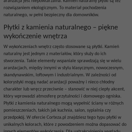
aranżacja jest niepowtarzalna.
Kamień naturalny płytki
są też
rozwiązaniem ekologicznym. To materiał pochodzenia
naturalnego, w pełni bezpieczny dla domowników.
Płytki z kamienia naturalnego – piękne
wykończenie wnętrza
W wykończeniach wnętrz często stosowane są płytki. Kamień
naturalny jest jednym z materiałów, który służy do ich
stworzenia. Takie elementy wspaniale sprawdzają się w wielu
aranżacjach, między innymi w stylu klasycznym, nowoczesnym,
skandynawskim, loftowym i industrialnym. W zależności od
kolorystyki mogą nadać aranżacji poważny i nieco chłodny
charakter lub wręcz przeciwnie – stanowić w niej ciepły akcent,
który wprowadzi atmosferę przytulności i domowego ogniska.
Płytki z kamienia naturalnego mogą wypełnić ściany w różnych
pomieszczeniach, takich jak kuchnia, salon, sypialnia czy
przedpokój. W ofercie Corteza.pl znajdziesz tego typu płytki w
unikalnych kolorach, które z powodzeniem można dopasować do
innych elementów wykończenia. Dla uatrakcyjnienia wyglądu