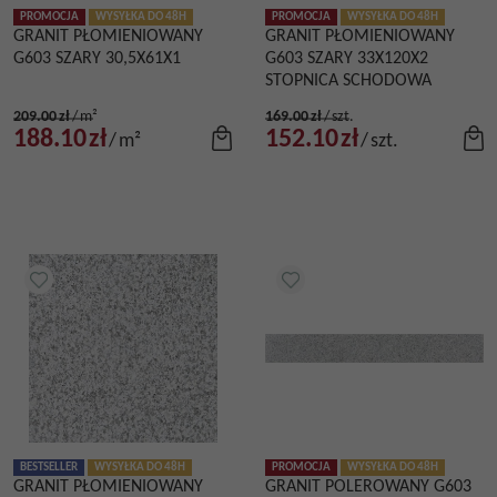
PROMOCJA
WYSYŁKA DO 48H
PROMOCJA
WYSYŁKA DO 48H
GRANIT PŁOMIENIOWANY
GRANIT PŁOMIENIOWANY
G603 SZARY 30,5X61X1
G603 SZARY 33X120X2
STOPNICA SCHODOWA
209.00
zł
/
m²
169.00
zł
/
szt.
188.10
zł
152.10
zł
/
m²
/
szt.
BESTSELLER
WYSYŁKA DO 48H
PROMOCJA
WYSYŁKA DO 48H
GRANIT PŁOMIENIOWANY
GRANIT POLEROWANY G603