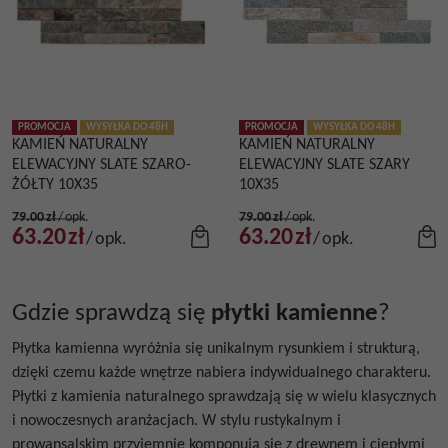
PROMOCJA
WYSYŁKA DO 48H
PROMOCJA
WYSYŁKA DO 48H
KAMIEŃ NATURALNY
KAMIEŃ NATURALNY
ELEWACYJNY SLATE SZARO-
ELEWACYJNY SLATE SZARY
ŻÓŁTY 10X35
10X35
79.00
zł
/
opk.
79.00
zł
/
opk.
63.20
zł
63.20
zł
/
opk.
/
opk.
Gdzie sprawdzą się
płytki kamienne
?
Płytka kamienna
wyróżnia się unikalnym rysunkiem i strukturą,
dzięki czemu każde wnętrze nabiera indywidualnego charakteru.
Płytki z kamienia naturalnego
sprawdzają się w wielu klasycznych
i nowoczesnych aranżacjach. W stylu rustykalnym i
prowansalskim przyjemnie komponują się z drewnem i ciepłymi