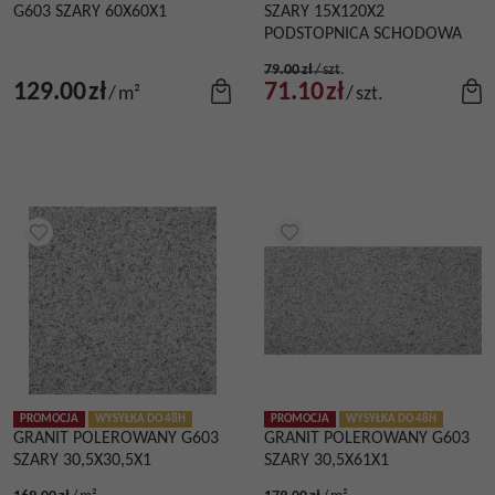
G603 SZARY 60X60X1
SZARY 15X120X2
PODSTOPNICA SCHODOWA
79.00
zł
/
szt.
129.00
zł
71.10
zł
/
m²
/
szt.
PROMOCJA
WYSYŁKA DO 48H
PROMOCJA
WYSYŁKA DO 48H
GRANIT POLEROWANY G603
GRANIT POLEROWANY G603
SZARY 30,5X30,5X1
SZARY 30,5X61X1