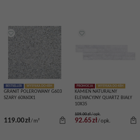
BESTSELLER
WYSYŁKA DO 48H
PROMOCJA
WYSYŁKA DO 48H
GRANIT POLEROWANY G603
KAMIEŃ NATURALNY
SZARY 60X60X1
ELEWACYJNY QUARTZ BIAŁY
10X35
109.00
zł
/
opk.
119.00
zł
92.65
zł
/
m²
/
opk.