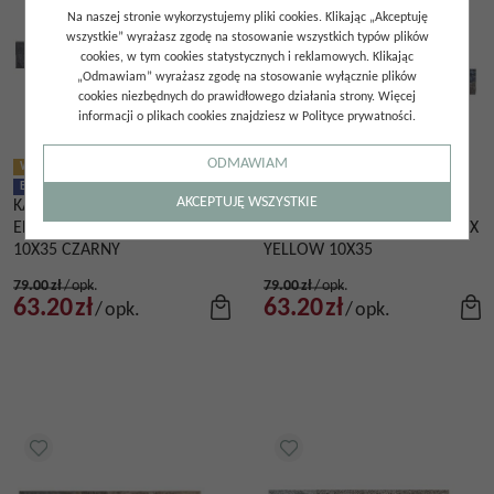
Na naszej stronie wykorzystujemy pliki cookies. Klikając „Akceptuję
wszystkie” wyrażasz zgodę na stosowanie wszystkich typów plików
cookies, w tym cookies statystycznych i reklamowych. Klikając
„Odmawiam” wyrażasz zgodę na stosowanie wyłącznie plików
cookies niezbędnych do prawidłowego działania strony. Więcej
informacji o plikach cookies znajdziesz w Polityce prywatności.
ODMAWIAM
WYSYŁKA DO 48H
BESTSELLER
PROMOCJA
PROMOCJA
WYSYŁKA DO 48H
AKCEPTUJĘ WSZYSTKIE
KAMIEŃ NATURALNY
KAMIEŃ NATURALNY
ELEWACYJNY SLATE BLACK
ELEWACYJNY SLATE GREY MIX
10X35 CZARNY
YELLOW 10X35
79.00
zł
/
opk.
79.00
zł
/
opk.
63.20
zł
63.20
zł
/
opk.
/
opk.