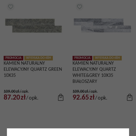
PROMOCJA
WYSYŁKA DO 48H
PROMOCJA
WYSYŁKA DO 48H
KAMIEŃ NATURALNY
KAMIEŃ NATURALNY
ELEWACYJNY QUARTZ GREEN
ELEWACYJNY QUARTZ
10X35
WHITE&GREY 10X35
BIAŁOSZARY
109.00
zł
/
opk.
109.00
zł
/
opk.
87.20
zł
92.65
zł
/
opk.
/
opk.