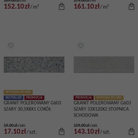
169.00
zł
/
m²
179.00
zł
/
m²
152.10
zł
161.10
zł
/
m²
/
m²
WYSYŁKA DO 48H
BESTSELLER
PROMOCJA
PROMOCJA
WYSYŁKA DO 48H
GRANIT POLEROWANY G603
GRANIT POLEROWANY G603
SZARY 30,5X8X1 COKÓŁ
SZARY 33X120X2 STOPNICA
SCHODOWA
19.00
zł
/
szt.
159.00
zł
/
szt.
17.10
zł
143.10
zł
/
szt.
/
szt.