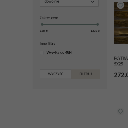
Zakres cen
:
128
zł
1233
zł
Inne filtry
Wysyłka do 48H
PŁYTKA
5X25
272.