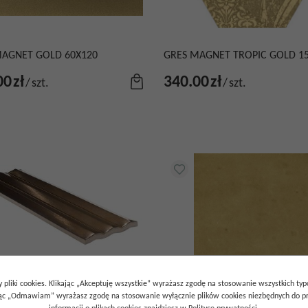
MAGNET GOLD 60X120
GRES MAGNET TROPIC GOLD 1
00
zł
340.00
zł
/
szt.
/
szt.
 pliki cookies. Klikając „Akceptuję wszystkie” wyrażasz zgodę na stosowanie wszystkich ty
ając „Odmawiam” wyrażasz zgodę na stosowanie wyłącznie plików cookies niezbędnych do pr
OP ORO 12,5X40
GRES SAMIRA GOLD 10X10