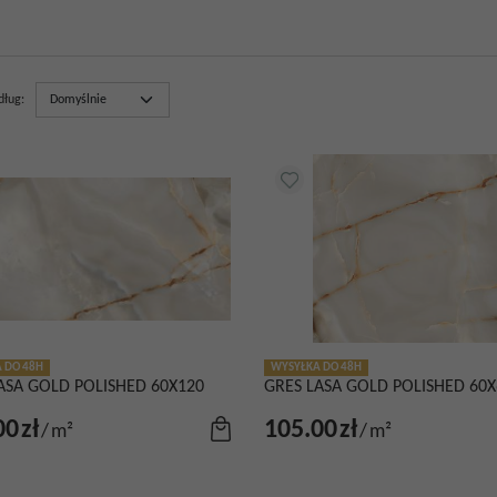
dług
:
 DO 48H
WYSYŁKA DO 48H
ASA GOLD POLISHED 60X120
GRES LASA GOLD POLISHED 60X
00
zł
105.00
zł
/
m²
/
m²