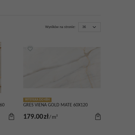
Wyników na stronie
:
WYSYŁKA DO 48H
60
GRES VIENA GOLD MATE 60X120
179.00
zł
/
m²