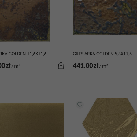
RKA GOLDEN 11,6X11,6
GRES ARKA GOLDEN 5,8X11,6
00
zł
441.00
zł
/
m²
/
m²