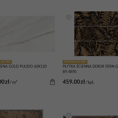
 DO 48H
WYSYŁKA DO 48H
IENA GOLD PULIDO 60X120
PŁYTKA ŚCIENNA DEKOR FERN 
89,4X90
00
zł
459.00
zł
/
m²
/
kpl.