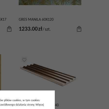
5X17
GRES MANILA 60X120
1233.00
zł
/
szt.
pów plików cookies, w tym cookies
awidłowego działania strony. Więcej
GRES TANGO ORO 15X40