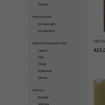
Glazura
Przeznaczenie
Do wewnątrz
Na zewnątrz
GRES A
Wykończenie powierzchni
421.
Lapato
Mat
Połysk
Ryflowane
Satyna
Imitacja
Kamień
Marmur