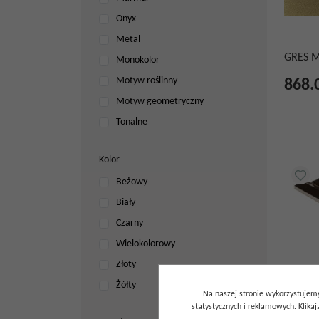
Onyx
Metal
GRES 
Monokolor
Motyw roślinny
868.
Motyw geometryczny
Tonalne
Kolor
Beżowy
Biały
Czarny
Wielokolorowy
Złoty
Żółty
Na naszej stronie wykorzystujemy
statystycznych i reklamowych. Klik
GRES P