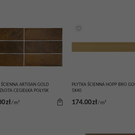
 ŚCIENNA ARTISAN GOLD
PŁYTKA ŚCIENNA HOPP BRO G
 ZŁOTA CEGIEŁKA POŁYSK
5X40
00
zł
174.00
zł
/
m²
/
m²