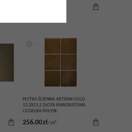
519.00
zł
/
m²
PŁYTKA ŚCIENNA ARTISAN GOLD
13,2X13,2 ZŁOTA KWADRATOWA
CEGIEŁKA POŁYSK
256.00
zł
/
m²