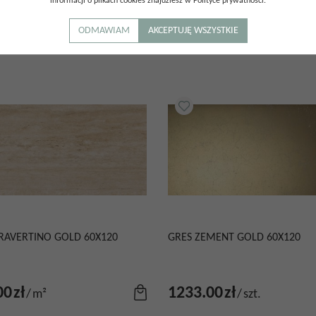
informacji o plikach cookies znajdziesz w Polityce prywatności.
00
zł
233.00
zł
/
m²
/
m²
ODMAWIAM
AKCEPTUJĘ WSZYSTKIE
RAVERTINO GOLD 60X120
GRES ZEMENT GOLD 60X120
00
zł
1233.00
zł
/
m²
/
szt.