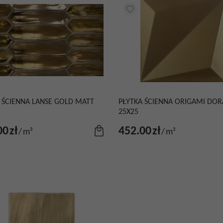
 ŚCIENNA LANSE GOLD MATT
PŁYTKA ŚCIENNA ORIGAMI DO
25X25
00
zł
452.00
zł
/
m²
/
m²