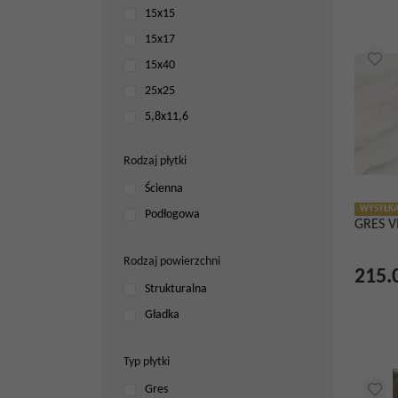
15x15
15x17
15x40
25x25
5,8x11,6
5x25
Rodzaj płytki
5x40
Ścienna
6,5x20
WYSYŁKA
Podłogowa
60x120
GRES V
60x60
Rodzaj powierzchni
89,4x90
215.
Strukturalna
Gładka
Typ płytki
Gres