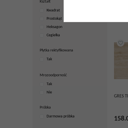
Kształt
519.
Kwadrat
Prostokąt
Heksagon
Cegiełka
Płytka rektyfikowana
Tak
Mrozoodporność
Tak
Nie
GRES T
Próbka
Darmowa próbka
158.