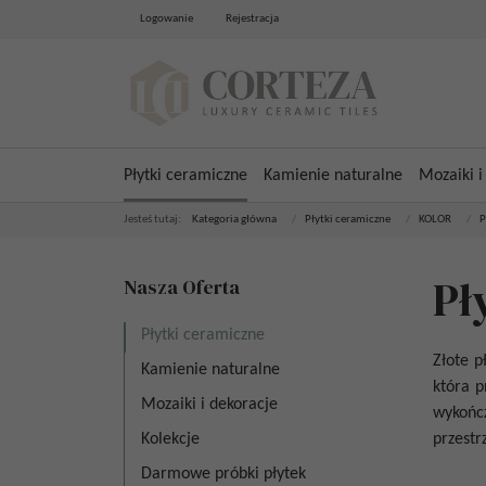
Logowanie
Rejestracja
Płytki ceramiczne
Kamienie naturalne
Mozaiki i
Jesteś tutaj:
Kategoria główna
/
Płytki ceramiczne
/
KOLOR
/
P
Pł
Nasza Oferta
Płytki ceramiczne
Złote pł
Kamienie naturalne
która p
Mozaiki i dekoracje
wykoń
Kolekcje
przestr
Darmowe próbki płytek