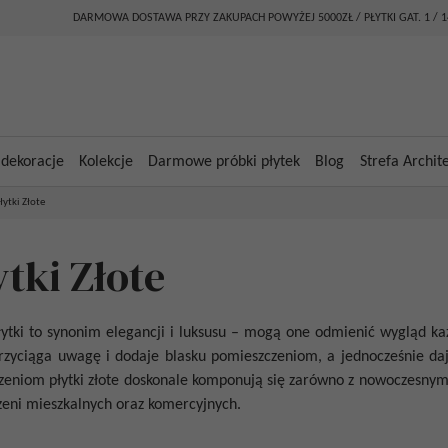
DARMOWA DOSTAWA PRZY ZAKUPACH POWYŻEJ 5000ZŁ / PŁYTKI GAT. 1 / 
 dekoracje
Kolekcje
Darmowe próbki płytek
Blog
Strefa Archit
łytki Złote
ytki Złote
ytki
to synonim elegancji i luksusu – mogą one odmienić wygląd ka
rzyciąga uwagę i dodaje blasku pomieszczeniom, a jednocześnie daj
czeniom
płytki złote
doskonale komponują się zarówno z nowoczesnymi,
zeni mieszkalnych oraz komercyjnych.