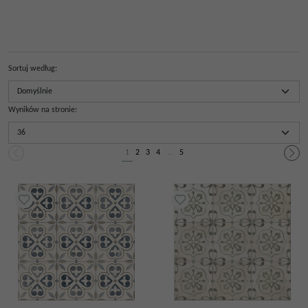
Sortuj według
:
Wyników na stronie
:
1
2
3
4
...
5