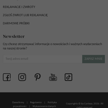
REKLAMACJE I ZWROTY
ZGŁOŚ ZWROT LUB REKLAMACJĘ
DARMOWE PRÓBKI
Newsletter
Czy chcesz otrzymywać informacje o nowościach i ważnych wydarzeniach
na naszej stronie?
Dane firmy
|
Regulamin
|
Polityka
Copyrights © by Corteza, 2026. All
prywatności
|
Wykasowanie danych
rights reserved.