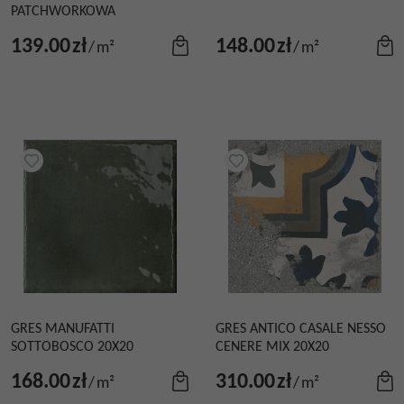
PATCHWORKOWA
139.00
zł
148.00
zł
/
m²
/
m²
GRES MANUFATTI
GRES ANTICO CASALE NESSO
SOTTOBOSCO 20X20
CENERE MIX 20X20
168.00
zł
310.00
zł
/
m²
/
m²