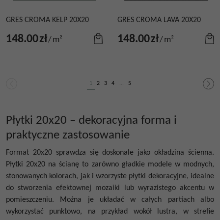
GRES CROMA KELP 20X20
GRES CROMA LAVA 20X20
148.00
zł
148.00
zł
/
m²
/
m²
1
2
3
4
...
5
Płytki 20x20 – dekoracyjna forma i
praktyczne zastosowanie
Format 20x20 sprawdza się doskonale jako okładzina ścienna.
Płytki 20x20 na ścianę to zarówno gładkie modele w modnych,
stonowanych kolorach, jak i wzorzyste płytki dekoracyjne, idealne
do stworzenia efektownej mozaiki lub wyrazistego akcentu w
pomieszczeniu. Można je układać w całych partiach albo
wykorzystać punktowo, na przykład wokół lustra, w strefie