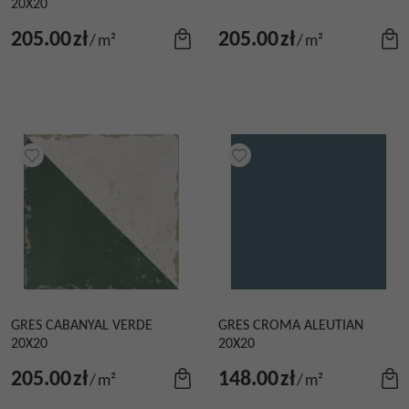
20X20
205.00
zł
205.00
zł
/
m²
/
m²
GRES CABANYAL VERDE
GRES CROMA ALEUTIAN
20X20
20X20
205.00
zł
148.00
zł
/
m²
/
m²