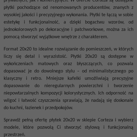
prywatnych, jak i komercyjnych. W ofercie Corteza są dostępne
płytki pochodzące od renomowanych producentów, znanych z
wysokiej jakości i precyzyjnego wykonania. Płytki te łączą w sobie
estetykę i funkcjonalność, a dzięki bogactwu wzorów, od
jednokolorowych po dekoracyjne i patchworkowe, można za ich
pomocą stworzyć wyjątkowe wnętrze z charakterem.
Format 20x20 to idealne rozwiązanie do pomieszczeń, w których
liczy się detal i wyrazistość.
Płytki 20x20
są dostępne w
wykończeniach matowych oraz błyszczących, co pozwala
dopasować je do dowolnego stylu – od minimalistycznego po
klasyczny i retro. Mniejsze kafelki umożliwiają precyzyjne
dopasowanie do nieregularnych powierzchni i tworzenie
niepowtarzalnych kompozycji kolorystycznych. Ich odporność na
wilgoć i łatwość czyszczenia sprawiają, że nadają się doskonale
do kuchni, łazienek i przedpokojów.
Sprawdź pełną ofertę
płytek 20x20
w sklepie Corteza i wybierz
modele, które pozwolą Ci stworzyć stylową i funkcjonalną
przestrzeń.