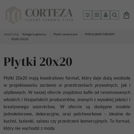
Panel
Menu
Panel
Szukaj
Jesteś tutaj:
Kategoria główna
/
Płytki ceramiczne
/
POPULARNE FORMATY
/
Płytki 20x20
Płytki 20x20
Płytki 20x20 mają kwadratowy format, który daje dużą swobodę
w projektowaniu zarówno w przestrzeniach prywatnych, jak i
użytkowych. W naszej ofercie znajdziesz kafle od renomowanych
włoskich i hiszpańskich producentów, znanych z wysokiej jakości i
kreatywnego wzornictwa. W ofercie są dostępne modele
jednokolorowe, dekoracyjne, oraz patchworkowe – idealne do
kuchni, łazienki, salonu czy przestrzeni komercyjnych. To format,
który nie wychodzi z mody.