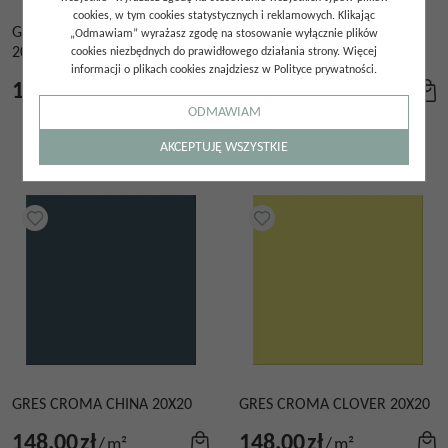
cookies, w tym cookies statystycznych i reklamowych. Klikając
GRES CROMA CELESTIAL
GRES CROMA CHICAGO
„Odmawiam” wyrażasz zgodę na stosowanie wyłącznie plików
20X20
20X20
cookies niezbędnych do prawidłowego działania strony. Więcej
informacji o plikach cookies znajdziesz w Polityce prywatności.
148.00
zł
148.00
zł
/
m²
/
m²
ODMAWIAM
AKCEPTUJĘ WSZYSTKIE
GRES CROMA CHINA 20X20
GRES CROMA CLOVER 20X20
148.00
zł
148.00
zł
/
m²
/
m²