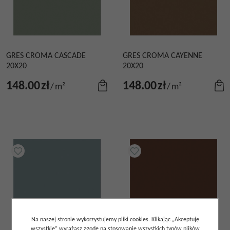
GRES CROMA CASCADE
GRES CROMA CAYENNE
20X20
20X20
148.00
zł
148.00
zł
/
m²
/
m²
Na naszej stronie wykorzystujemy pliki cookies. Klikając „Akceptuję
wszystkie” wyrażasz zgodę na stosowanie wszystkich typów plików