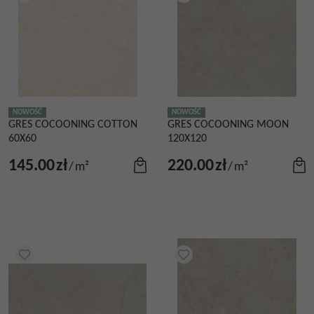
NOWOŚĆ
NOWOŚĆ
GRES COCOONING COTTON
GRES COCOONING MOON
60X60
120X120
145.00
zł
220.00
zł
/
m²
/
m²