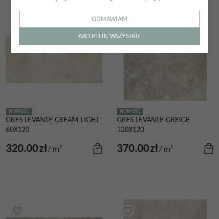
ODMAWIAM
AKCEPTUJĘ WSZYSTKIE
NOWOŚĆ
NOWOŚĆ
GRES LEVANTE CREAM LIGHT
GRES LEVANTE GREIGE
60X120
120X120
320.00
zł
370.00
zł
/
m²
/
m²