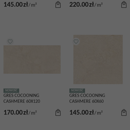
145.00
zł
220.00
zł
/
m²
/
m²
NOWOŚĆ
NOWOŚĆ
GRES COCOONING
GRES COCOONING
CASHMERE 60X120
CASHMERE 60X60
170.00
zł
145.00
zł
/
m²
/
m²