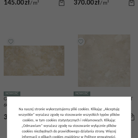
145.00
zł
370.00
zł
/
m²
/
m²
NOWOŚĆ
NOWOŚĆ
GRES LEVANTE CREAM
GRES LEVANTE CREAM LIGHT
60X120
120X120
Na naszej stronie wykorzystujemy pliki cookies. Klikając „Akceptuję
wszystkie” wyrażasz zgodę na stosowanie wszystkich typów plików
320.00
zł
370.00
zł
/
m²
/
m²
cookies, w tym cookies statystycznych i reklamowych. Klikając
„Odmawiam” wyrażasz zgodę na stosowanie wyłącznie plików
cookies niezbędnych do prawidłowego działania strony. Więcej
informacji o plikach cookies znajdziesz w Polityce prywatności.