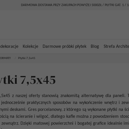
DARMOWA DOSTAWA PRZY ZAKUPACH POWYŻEJ 5000ZŁ / PŁYTKI GAT. 1 / 
 dekoracje
Kolekcje
Darmowe próbki płytek
Blog
Strefa Archit
FORMATY
/
Płytki 7,5x45
ytki 7,5x45
7,5x45 z naszej oferty stanowią znakomitą alternatywę dla paneli.
 jednocześnie praktycznych sposobów na wykończenie wnętrz i zewn
nymi deskami. Gres porcelanowy, z którego są wykonane płytki na ści
ścią na ścieranie i wilgoć, dlatego kafle można z powodzeniem st
a zewnątrz. Dzięki matowej powierzchni i bogatej grafice idealnie i