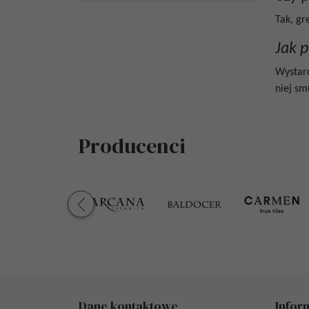
Tak, gr
Jak 
Wystar
niej sm
Producenci
Dane kontaktowe
Infor