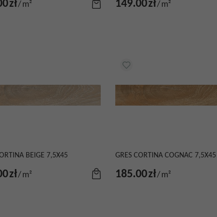
00
zł
149.00
zł
/
m²
/
m²
ORTINA BEIGE 7,5X45
GRES CORTINA COGNAC 7,5X45
00
zł
185.00
zł
/
m²
/
m²