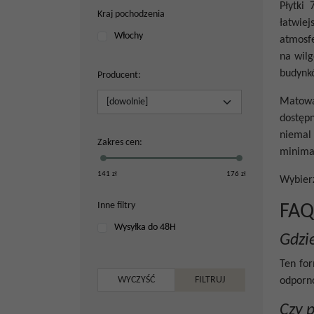
Płytki 
Kraj pochodzenia
łatwiej
Włochy
atmosfe
na wilg
budynk
Producent
:
Matowa
dostępn
niemal 
Zakres cen
:
minimal
141
zł
176
zł
Wybier
Inne filtry
FAQ
Wysyłka do 48H
Gdzie
Ten for
odporno
Czy 