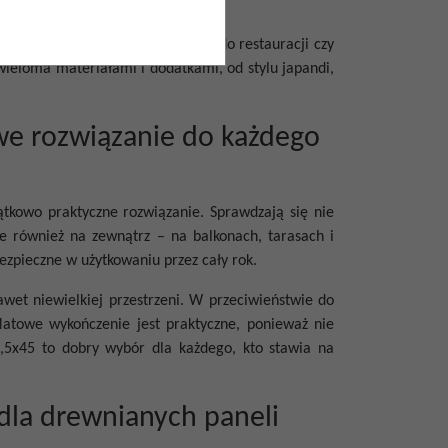
i salonów, przedpokojów, a nawet do restauracji czy
z wieloma materiałami i dodatkami, od stylu japandi,
owe rozwiązanie do każdego
ątkowo praktyczne rozwiązanie. Sprawdzają się nie
ale również na zewnątrz – na balkonach, tarasach i
bezpieczne w użytkowaniu przez cały rok.
awet niewielkiej przestrzeni. W przeciwieństwie do
Matowe wykończenie jest praktyczne, ponieważ nie
7,5x45 to dobry wybór dla każdego, kto stawia na
dla drewnianych paneli