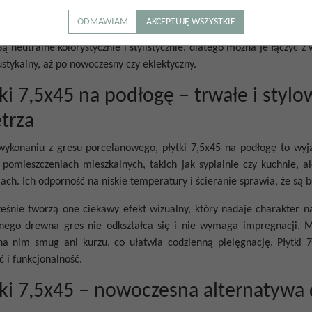
tów aranżacji.
ODMAWIAM
AKCEPTUJĘ WSZYSTKIE
ne przez nas płytki7,5x45 pasują zarówno do łazienek i kuchni, jak 
 Są neutralne kolorystycznie i stylistycznie, dlatego można je łączyć 
ustykalny, aż po nowoczesny czy eklektyczny.
tki 7,5x45 na podłogę – trwałe i styl
trza
wykonaniu z gresu porcelanowego, płytki 7,5x45 na podłogę to wyj
 pomieszczeniach mieszkalnych, takich jak sypialnie czy kuchnie, 
ach. Ich odporność na niskie temperatury i ścieranie sprawia, że są 
eśnie tworzą one ciekawy efekt wizualny, który nadaje charakter n
lnego drewna gres nie odkształca się i nie wymaga impregnacji. 
na nim smug ani kurzu, co ułatwia codzienną pielęgnację. Płytki 
ć i funkcjonalność.
tki 7,5x45 – nowoczesna alternatywa 