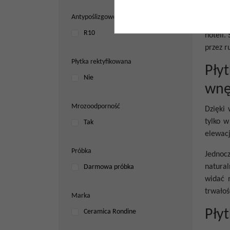
elemen
Antypoślizgowość
Oferowa
R10
hoteli.
przez r
Płytka rektyfikowana
Pły
Nie
wnę
Mrozoodporność
Dzięki 
tylko w
Tak
elewacj
Próbka
Jednocz
natura
Darmowa próbka
widać 
trwałoś
Marka
Pły
Ceramica Rondine