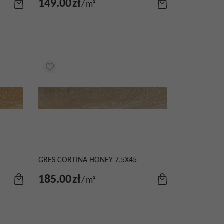
149.00
zł
/
m²
GRES CORTINA HONEY 7,5X45
185.00
zł
/
m²