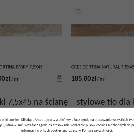
ORTINA IVORY 7,5X45
GRES CORTINA NATURAL 7,5X4
00
zł
185.00
zł
/
m²
/
m²
ki 7,5x45 na ścianę – stylowe tło dla 
sprawdza się w roli dekoracyjnej okładziny ściennej. Płytki 7,5x4
 pliki cookies. Klikając „Akceptuję wszystkie” wyrażasz zgodę na stosowanie wszystkich ty
ce drewno wnoszą do wnętrza ciepło i przytulny charakter, a jednocz
ając „Odmawiam” wyrażasz zgodę na stosowanie wyłącznie plików cookies niezbędnych do pr
ny materiał. Matowa powierzchnia z delikatną strukturą nie odbij
informacji o plikach cookies znajdziesz w Polityce prywatności.