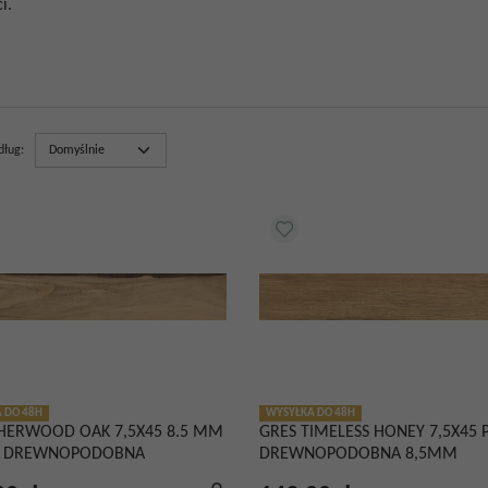
i.
dług
:
 DO 48H
WYSYŁKA DO 48H
SHERWOOD OAK 7,5X45 8.5 MM
GRES TIMELESS HONEY 7,5X45 
A DREWNOPODOBNA
DREWNOPODOBNA 8,5MM