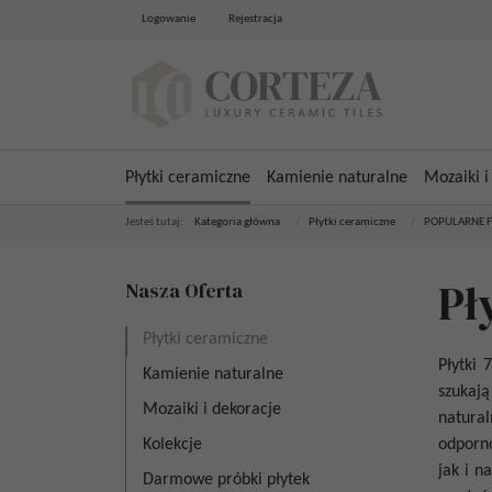
Logowanie
Rejestracja
Płytki ceramiczne
Kamienie naturalne
Mozaiki i
Jesteś tutaj:
Kategoria główna
/
Płytki ceramiczne
/
POPULARNE 
Pł
Nasza Oferta
Płytki ceramiczne
Płytki 
Kamienie naturalne
szukają
Mozaiki i dekoracje
natural
Kolekcje
odporno
jak i n
Darmowe próbki płytek