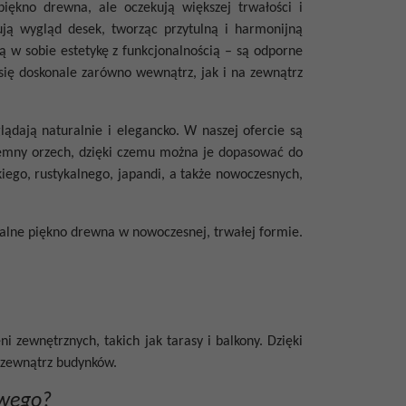
iękno drewna, ale oczekują większej trwałości i
wują wygląd desek, tworząc przytulną i harmonijną
 w sobie estetykę z funkcjonalnością – są odporne
 się doskonale zarówno wewnątrz, jak i na zewnątrz
ądają naturalnie i elegancko. W naszej ofercie są
iemny orzech, dzięki czemu można je dopasować do
iego, rustykalnego, japandi, a także nowoczesnych,
alne piękno drewna w nowoczesnej, trwałej formie.
i zewnętrznych, takich jak tarasy i balkony. Dzięki
 zewnątrz budynków.
owego?