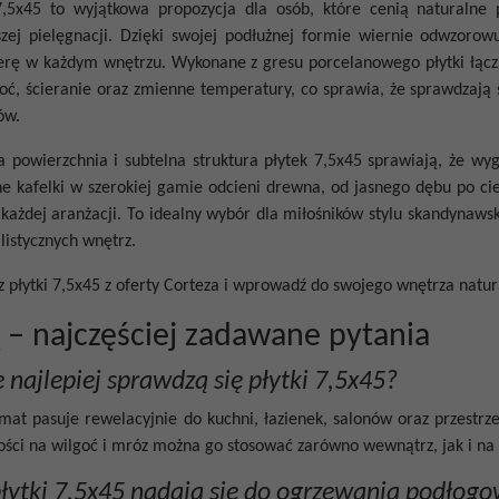
7,5x45
to wyjątkowa propozycja dla osób, które cenią naturalne p
szej pielęgnacji. Dzięki swojej podłużnej formie wiernie odwzoro
rę w każdym wnętrzu. Wykonane z gresu porcelanowego płytki łączą
oć, ścieranie oraz zmienne temperatury, co sprawia, że sprawdzają
ów.
 powierzchnia i subtelna struktura
płytek 7,5x45
sprawiają, że wygl
e kafelki w szerokiej gamie odcieni drewna, od jasnego dębu po c
każdej aranżacji. To idealny wybór dla miłośników stylu skandynawsk
istycznych wnętrz.
z
płytki 7,5x45
z oferty Corteza i wprowadź do swojego wnętrza natur
 – najczęściej zadawane pytania
 najlepiej sprawdzą się płytki 7,5x45?
mat pasuje rewelacyjnie do kuchni, łazienek, salonów oraz przestrzen
ści na wilgoć i mróz można go stosować zarówno wewnątrz, jak i na
płytki 7,5x45 nadają się do ogrzewania podłog