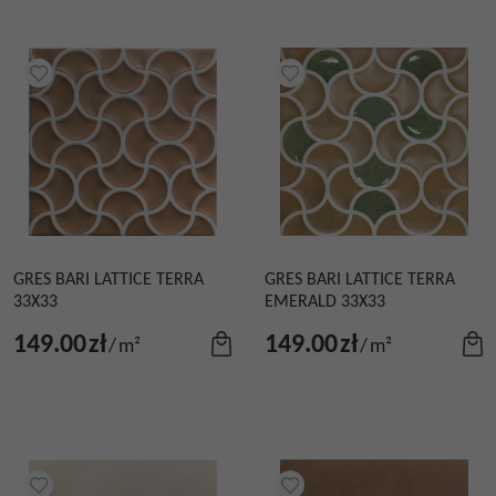
GRES BARI LATTICE TERRA
GRES BARI LATTICE TERRA
33X33
EMERALD 33X33
149.00
zł
149.00
zł
/
m²
/
m²