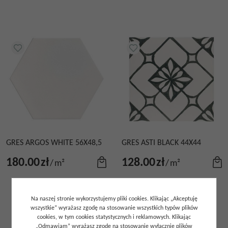
GRES ARGOS WHITE 56X48,5
GRES ASTI BLACK 44X44
180.00
zł
128.00
zł
/
m²
/
m²
Na naszej stronie wykorzystujemy pliki cookies. Klikając „Akceptuję
wszystkie” wyrażasz zgodę na stosowanie wszystkich typów plików
cookies, w tym cookies statystycznych i reklamowych. Klikając
„Odmawiam” wyrażasz zgodę na stosowanie wyłącznie plików