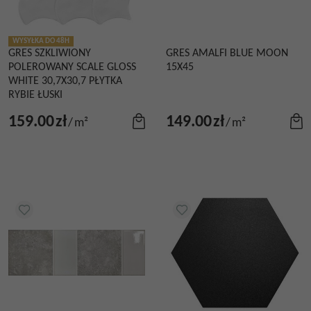
WYSYŁKA DO 48H
GRES SZKLIWIONY
GRES AMALFI BLUE MOON
POLEROWANY SCALE GLOSS
15X45
WHITE 30,7X30,7 PŁYTKA
RYBIE ŁUSKI
159.00
zł
149.00
zł
/
m²
/
m²