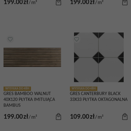
199.00
zł
199.00
zł
/
m²
/
m²
WYSYŁKA DO 48H
WYSYŁKA DO 48H
GRES BAMBOO WALNUT
GRES CANTERBURY BLACK
40X120 PŁYTKA IMITUJĄCA
33X33 PŁYTKA OKTAGONALNA
BAMBUS
199.00
zł
109.00
zł
/
m²
/
m²