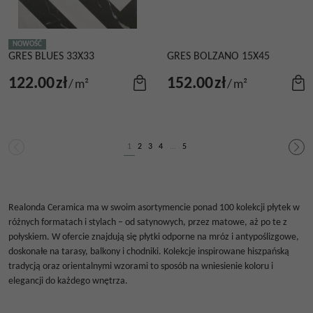
NOWOŚĆ
GRES BLUES 33X33
GRES BOLZANO 15X45
122.00
zł
152.00
zł
/
m²
/
m²
1
2
3
4
...
5
Realonda Ceramica ma w swoim asortymencie ponad 100 kolekcji płytek w
różnych formatach i stylach – od satynowych, przez matowe, aż po te z
połyskiem. W ofercie znajdują się płytki odporne na mróz i antypoślizgowe,
doskonałe na tarasy, balkony i chodniki. Kolekcje inspirowane hiszpańską
tradycją oraz orientalnymi wzorami to sposób na wniesienie koloru i
elegancji do każdego wnętrza.