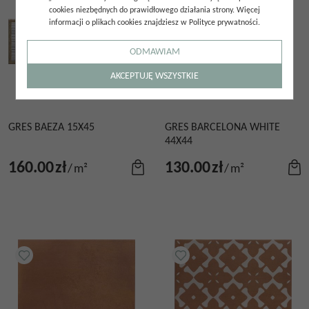
cookies niezbędnych do prawidłowego działania strony. Więcej
informacji o plikach cookies znajdziesz w Polityce prywatności.
ODMAWIAM
AKCEPTUJĘ WSZYSTKIE
GRES BAEZA 15X45
GRES BARCELONA WHITE
44X44
160.00
zł
130.00
zł
/
m²
/
m²