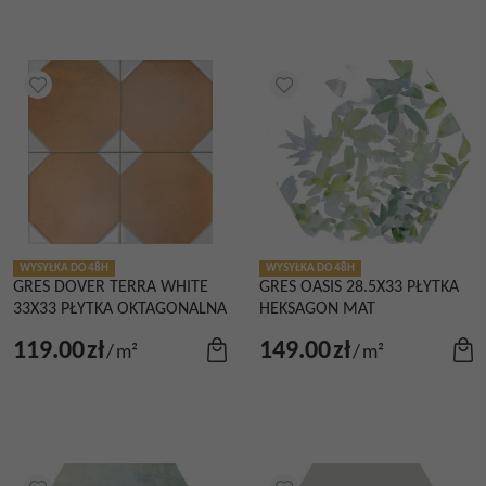
WYSYŁKA DO 48H
WYSYŁKA DO 48H
GRES DOVER TERRA WHITE
GRES OASIS 28.5X33 PŁYTKA
33X33 PŁYTKA OKTAGONALNA
HEKSAGON MAT
119.00
zł
149.00
zł
/
m²
/
m²