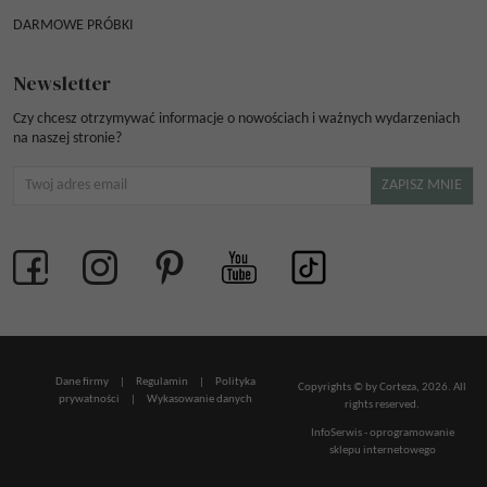
DARMOWE PRÓBKI
Newsletter
Czy chcesz otrzymywać informacje o nowościach i ważnych wydarzeniach
na naszej stronie?
Dane firmy
|
Regulamin
|
Polityka
Copyrights © by Corteza, 2026. All
prywatności
|
Wykasowanie danych
rights reserved.
InfoSerwis
-
oprogramowanie
sklepu internetowego