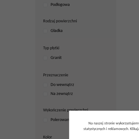
Podłogowa
Rodzaj powierzchni
Gładka
Typ płytki
Granit
Przeznaczenie
Do wewnątrz
Na zewnątrz
Wykończenie powierzchni
Polerowane
Na naszej stronie wykorzystujemy
statystycznych i reklamowych. Klik
Kolor