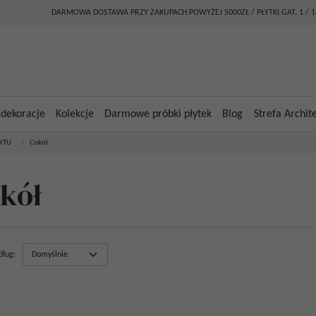
DARMOWA DOSTAWA PRZY ZAKUPACH POWYŻEJ 5000ZŁ / PŁYTKI GAT. 1 / 
 dekoracje
Kolekcje
Darmowe próbki płytek
Blog
Strefa Archit
KTU
/
Cokół
kół
dług
: