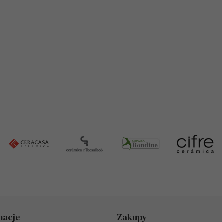
macje
Zakupy