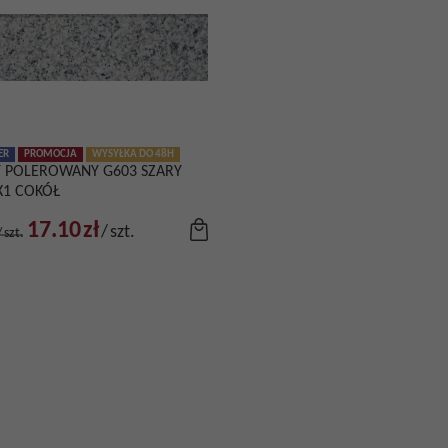
ER
PROMOCJA
WYSYŁKA DO 48H
T POLEROWANY G603 SZARY
X1 COKÓŁ
17.10
zł
/
szt.
/
szt.