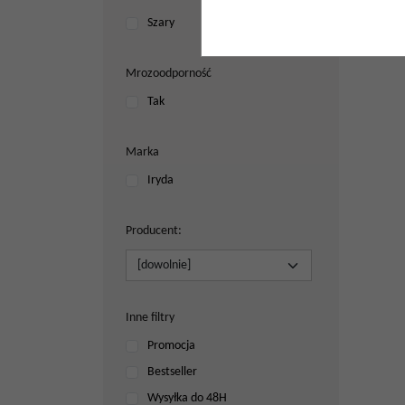
Szary
Mrozoodporność
Tak
Marka
Iryda
Producent
:
Inne filtry
Promocja
Bestseller
Wysyłka do 48H