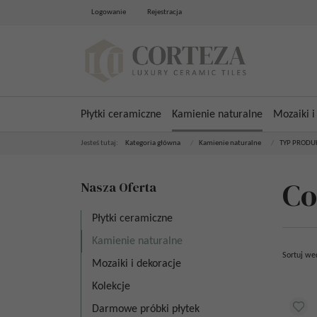
Logowanie
Rejestracja
Płytki ceramiczne
Kamienie naturalne
Mozaiki i
Jesteś tutaj:
Kategoria główna
/
Kamienie naturalne
/
TYP PRODU
Co
Nasza Oferta
Płytki ceramiczne
Kamienie naturalne
Sortuj we
Mozaiki i dekoracje
Kolekcje
Darmowe próbki płytek