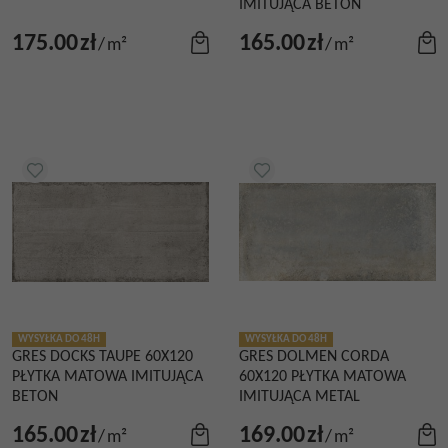
IMITUJĄCA BETON
175.00
zł
165.00
zł
/
m²
/
m²
WYSYŁKA DO 48H
WYSYŁKA DO 48H
GRES DOCKS TAUPE 60X120
GRES DOLMEN CORDA
PŁYTKA MATOWA IMITUJĄCA
60X120 PŁYTKA MATOWA
BETON
IMITUJĄCA METAL
165.00
zł
169.00
zł
/
m²
/
m²