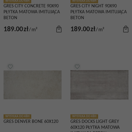
WYSYŁKA DO 48H
WYSYŁKA DO 48H
GRES CITY CONCRETE 90X90
GRES CITY NIGHT 90X90
PŁYTKA MATOWA IMITUJĄCA
PŁYTKA MATOWA IMITUJĄCA
BETON
BETON
189.00
zł
189.00
zł
/
m²
/
m²
WYSYŁKA DO 48H
WYSYŁKA DO 48H
GRES DENVER BONE 60X120
GRES DOCKS LIGHT GREY
60X120 PŁYTKA MATOWA