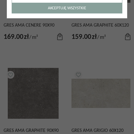
AKCEPTUJĘ WSZYSTKIE
GRES AMA CENERE 90X90
GRES AMA GRAPHITE 60X120
169.00
zł
159.00
zł
/
m²
/
m²
GRES AMA GRAPHITE 90X90
GRES AMA GRIGIO 60X120