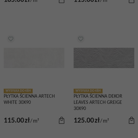
185.00
zł
115.00
zł
/
m²
/
m²
WYSYŁKA DO 48H
WYSYŁKA DO 48H
PŁYTKA ŚCIENNA ARTECH
PŁYTKA ŚCIENNA DEKOR
WHITE 30X90
LEAVES ARTECH GREIGE
30X90
115.00
zł
125.00
zł
/
m²
/
m²