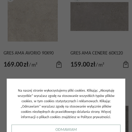
GRES AMA AVORIO 90X90
GRES AMA CENERE 60X120
169.00
zł
159.00
zł
/
m²
/
m²
Na naszej stronie wykorzystujemy pliki cookies. Klikając „Akceptuję
wszystkie” wyrażasz zgodę na stosowanie wszystkich typów plików
cookies, w tym cookies statystycznych i reklamowych. Klikając
„Odmawiam” wyrażasz zgodę na stosowanie wyłącznie plików
cookies niezbędnych do prawidłowego działania strony. Więcej
informacji o plikach cookies znajdziesz w Polityce prywatności.
ODMAWIAM