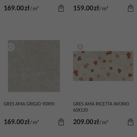
169.00
zł
159.00
zł
/
m²
/
m²
GRES AMA GRIGIO 90X90
GRES AMA RICETTA AVORIO
60X120
169.00
zł
209.00
zł
/
m²
/
m²