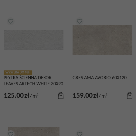
WYSYŁKA DO 48H
PŁYTKA ŚCIENNA DEKOR
GRES AMA AVORIO 60X120
LEAVES ARTECH WHITE 30X90
125.00
zł
159.00
zł
/
m²
/
m²