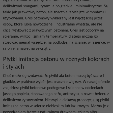
wygląd betonu. Mogą być matowe, lekko chropowate, z
delikatnymi smugami, rysami albo gładkie i minimalistyczne. Są
takie jak prawdziwy beton, ale znacznie łatwiejsze w montażu i
użytkowaniu.
Gres betonowy
wybierany jest najczęściej przez
osoby, które lubią nowoczesne i industrialne wnętrza, ale nie
chcą ryzykować z prawdziwym betonem. Gres jest odporny na
ścieranie, wilgoć i zmiany temperatury, dlatego można go
stosować niemal wszędzie: na podłodze, na ścianie, w łazience, w
salonie, a nawet na zewnątrz.
Płytki imitacja betonu w różnych kolorach
i stylach
Choć może się wydawać, że
płytki ala beton
muszą być szare i
gładkie, w praktyce wybór jest znacznie większy. W naszej ofercie
znajdziesz
płytki betonowe podłogowe
i ścienne w odcieniach
jasnego popielu, stonowanego beżu, antracytu, a nawet betonu z
delikatnym żyłkowaniem. Niezwykle ciekawą propozycją są
płytki
imitujące beton
w kolorze niebieskim lub lazurowym. Można je z
powodzeniem łączyć z naturalnym drewnem, szkłem albo