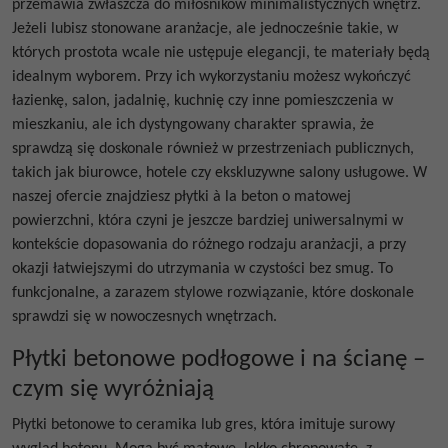
przemawia zwłaszcza do miłośników minimalistycznych wnętrz.
Jeżeli lubisz stonowane aranżacje, ale jednocześnie takie, w
których prostota wcale nie ustępuje elegancji, te materiały będą
idealnym wyborem. Przy ich wykorzystaniu możesz wykończyć
łazienkę, salon, jadalnię, kuchnię czy inne pomieszczenia w
mieszkaniu, ale ich dystyngowany charakter sprawia, że
sprawdzą się doskonale również w przestrzeniach publicznych,
takich jak biurowce, hotele czy ekskluzywne salony usługowe. W
naszej ofercie znajdziesz
płytki à la beton
o matowej
powierzchni, która czyni je jeszcze bardziej uniwersalnymi w
kontekście dopasowania do różnego rodzaju aranżacji, a przy
okazji łatwiejszymi do utrzymania w czystości bez smug. To
funkcjonalne, a zarazem stylowe rozwiązanie, które doskonale
sprawdzi się w nowoczesnych wnętrzach.
Płytki betonowe podłogowe i na ścianę –
czym się wyróżniają
Płytki betonowe
to ceramika lub gres, która imituje surowy