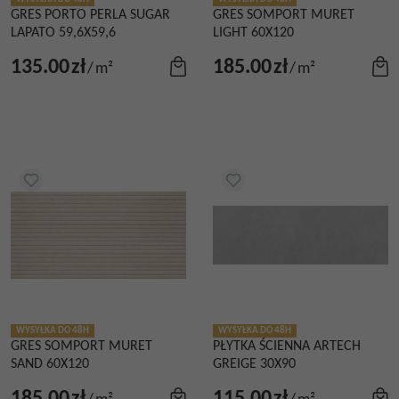
GRES PORTO PERLA SUGAR
GRES SOMPORT MURET
LAPATO 59,6X59,6
LIGHT 60X120
135.00
zł
185.00
zł
/
m²
/
m²
WYSYŁKA DO 48H
WYSYŁKA DO 48H
GRES SOMPORT MURET
PŁYTKA ŚCIENNA ARTECH
SAND 60X120
GREIGE 30X90