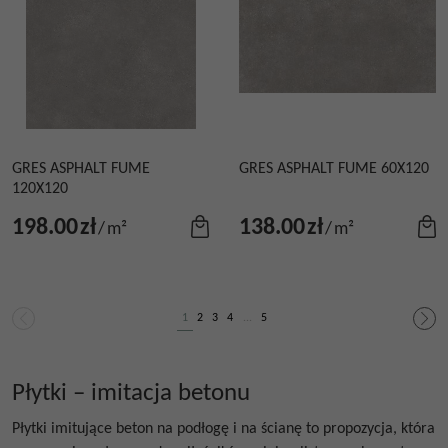
GRES ASPHALT FUME
GRES ASPHALT FUME 60X120
120X120
198.00
zł
138.00
zł
/
m²
/
m²
1
2
3
4
...
5
Płytki – imitacja betonu
Płytki imitujące beton na podłogę
i na ścianę to propozycja, która