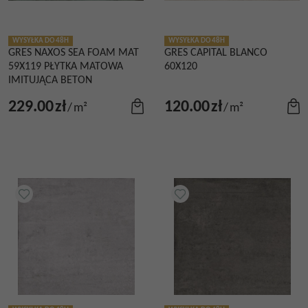
WYSYŁKA DO 48H
WYSYŁKA DO 48H
GRES NAXOS SEA FOAM MAT
GRES CAPITAL BLANCO
59X119 PŁYTKA MATOWA
60X120
IMITUJĄCA BETON
229.00
zł
120.00
zł
/
m²
/
m²