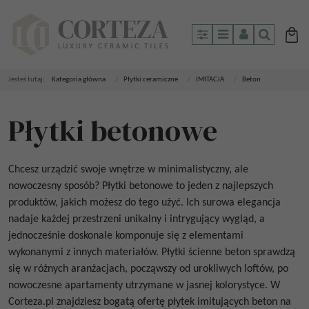
Panel
Menu
Panel
Szukaj
Jesteś tutaj:
Kategoria główna
/
Płytki ceramiczne
/
IMITACJA
/
Beton
Płytki betonowe
Chcesz urządzić swoje wnętrze w minimalistyczny, ale
nowoczesny sposób?
Płytki betonowe
to jeden z najlepszych
produktów, jakich możesz do tego użyć. Ich surowa elegancja
nadaje każdej przestrzeni unikalny i intrygujący wygląd, a
jednocześnie doskonale komponuje się z elementami
wykonanymi z innych materiałów.
Płytki ścienne beton
sprawdzą
się w różnych aranżacjach, począwszy od urokliwych loftów, po
nowoczesne apartamenty utrzymane w jasnej kolorystyce. W
Corteza.pl znajdziesz bogatą ofertę
płytek imitujących beton na