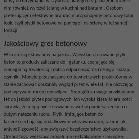
łatwy do utrzymania w czystości, dlatego bez problemu możesz
nim również wyłożyć ścianę w kuchni nad blatami. Osobom
preferującym efektowne aranżacje proponujemy betonowy total
look, czyli
płytki betonowe na podłogę
i na ścianę w tej samej
tonacji.
Jakościowy gres betonowy
W Corteza.pl stawiamy na jakość. Wszystkie oferowane
płytki
beton
to produkty zaliczane do I gatunku, cechujące się
nienaganną trwałością i dobrą odpornością na różnego rodzaju
czynniki. Modele przeznaczone do zewnętrznych projektów są w
stanie zachować doskonały wygląd przez wiele lat, nie niszczejąc
pod wpływem mrozu czy wilgoci. Szczególną uwagę przykładamy
też do jakości płytek podłogowych. Ich wysoka klasa ścieralności
sprawia, że mogą być stosowane nawet w pomieszczeniach o
dużym natężeniu ruchu.
Płytki imitujące beton do
łazienki
cechują się dodatkowymi właściwościami, takimi jak
antypoślizgowość, aby zwiększyć bezpieczeństwo użytkownika.
Oprócz tego większość modeli ma rektyfikowane krawędzie,