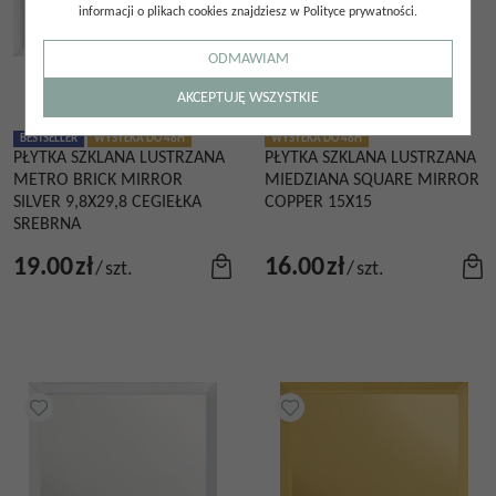
informacji o plikach cookies znajdziesz w Polityce prywatności.
ODMAWIAM
AKCEPTUJĘ WSZYSTKIE
BESTSELLER
WYSYŁKA DO 48H
WYSYŁKA DO 48H
PŁYTKA SZKLANA LUSTRZANA
PŁYTKA SZKLANA LUSTRZANA
METRO BRICK MIRROR
MIEDZIANA SQUARE MIRROR
SILVER 9,8X29,8 CEGIEŁKA
COPPER 15X15
SREBRNA
19.00
zł
16.00
zł
/
szt.
/
szt.