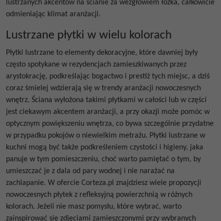
lustrzanych akcentów na ścianie za wezgłowiem łóżka, całkowicie
odmieniając klimat aranżacji.
Lustrzane płytki w wielu kolorach
Płytki lustrzane
to elementy dekoracyjne, które dawniej były
często spotykane w rezydencjach zamieszkiwanych przez
arystokrację, podkreślając bogactwo i prestiż tych miejsc, a dziś
coraz śmielej wdzierają się w trendy aranżacji nowoczesnych
wnętrz. Ściana wyłożona takimi płytkami w całości lub w części
jest ciekawym akcentem aranżacji, a przy okazji może pomóc w
optycznym powiększeniu wnętrza, co bywa szczególnie przydatne
w przypadku pokojów o niewielkim metrażu.
Płytki lustrzane w
kuchni
mogą być także podkreśleniem czystości i higieny, jaka
panuje w tym pomieszczeniu, choć warto pamiętać o tym, by
umieszczać je z dala od pary wodnej i nie narażać na
zachlapanie. W ofercie Corteza.pl znajdziesz wiele propozycji
nowoczesnych płytek z refleksyjną powierzchnią w różnych
kolorach. Jeżeli nie masz pomysłu, które wybrać, warto
zainspirować się zdjęciami zamieszczonymi przy wybranych