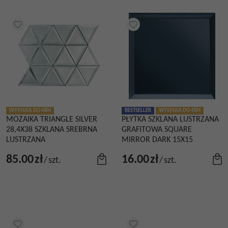
WYSYŁKA DO 48H
BESTSELLER
WYSYŁKA DO 48H
MOZAIKA TRIANGLE SILVER
PŁYTKA SZKLANA LUSTRZANA
28,4X38 SZKLANA SREBRNA
GRAFITOWA SQUARE
LUSTRZANA
MIRROR DARK 15X15
85.00
zł
16.00
zł
/
szt.
/
szt.