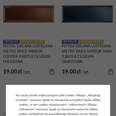
BESTSELLER
WYSYŁKA DO 48H
BESTSELLER
WYSYŁKA DO 48H
PŁYTKA SZKLANA LUSTRZANA
PŁYTKA SZKLANA LUSTRZANA
METRO BRICK MIRROR
METRO BRICK MIRROR DARK
COOPER 9,8X29,8 CEGIEŁKA
9,8X29,8 CEGIEŁKA
MIEDZIANA
GRAFITOWA
19.00
zł
19.00
zł
/
szt.
/
szt.
Na naszej stronie wykorzystujemy pliki cookies. Klikając „Akceptuję
wszystkie” wyrażasz zgodę na stosowanie wszystkich typów plików
cookies, w tym cookies statystycznych i reklamowych. Klikając
„Odmawiam” wyrażasz zgodę na stosowanie wyłącznie plików
cookies niezbędnych do prawidłowego działania strony. Więcej