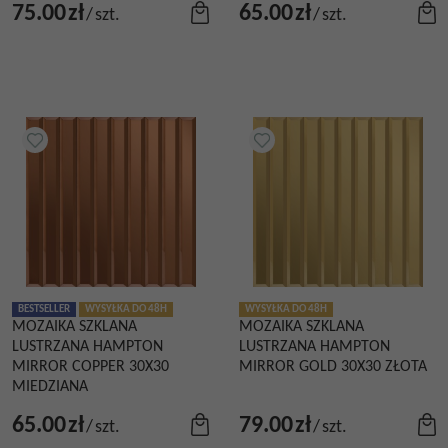
75.00
zł
65.00
zł
/
szt.
/
szt.
BESTSELLER
WYSYŁKA DO 48H
WYSYŁKA DO 48H
MOZAIKA SZKLANA
MOZAIKA SZKLANA
LUSTRZANA HAMPTON
LUSTRZANA HAMPTON
MIRROR COPPER 30X30
MIRROR GOLD 30X30 ZŁOTA
MIEDZIANA
65.00
zł
79.00
zł
/
szt.
/
szt.