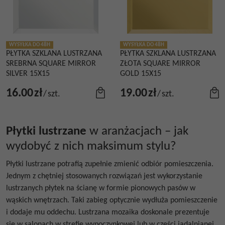
WYSYŁKA DO 48H
WYSYŁKA DO 48H
PŁYTKA SZKLANA LUSTRZANA
PŁYTKA SZKLANA LUSTRZANA
SREBRNA SQUARE MIRROR
ZŁOTA SQUARE MIRROR
SILVER 15X15
GOLD 15X15
16.00
zł
19.00
zł
/
szt.
/
szt.
Płytki lustrzane
w aranżacjach – jak
wydobyć z nich maksimum stylu?
Płytki lustrzane
potrafią zupełnie zmienić odbiór pomieszczenia.
Jednym z chętniej stosowanych rozwiązań jest wykorzystanie
lustrzanych płytek na ścianę
w formie pionowych pasów w
wąskich wnętrzach. Taki zabieg optycznie wydłuża pomieszczenie
i dodaje mu oddechu.
Lustrzana mozaika
doskonale prezentuje
się w salonach w strefie wypoczynkowej lub w części jadalnianej,