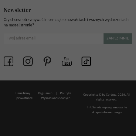
Newsletter
Czy chcesz otrzymywać informacje o nowościach i ważnych wydarzeniach
na naszej stronie?
Dane firmy
|
Regulamin
|
Polityka
Copyrights © by Corteza, 2026. All
prywatności
|
Wykasowanie danych
rights reserved.
InfoSerwis
-
oprogramowanie
sklepu internetowego