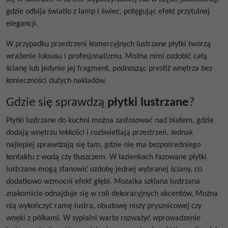
gdzie odbija światło z lamp i świec, potęgując efekt przytulnej
elegancji.
W przypadku przestrzeni komercyjnych
lustrzane płytki
tworzą
wrażenie luksusu i profesjonalizmu. Można nimi ozdobić całą
ścianę lub jedynie jej fragment, podnosząc prestiż wnętrza bez
konieczności dużych nakładów.
Gdzie się sprawdzą
płytki lustrzane
?
Płytki lustrzane do kuchni
można zastosować nad blatem, gdzie
dodają wnętrzu lekkości i rozświetlają przestrzeń. Jednak
najlepiej sprawdzają się tam, gdzie nie ma bezpośredniego
kontaktu z wodą czy tłuszczem. W łazienkach
fazowane płytki
lustrzane
mogą stanowić ozdobę jednej wybranej ściany, co
dodatkowo wzmocni efekt głębi.
Mozaika szklana lustrzana
znakomicie odnajduje się w roli dekoracyjnych akcentów. Można
nią wykończyć ramę lustra, obudowę niszy prysznicowej czy
wnęki z półkami. W sypialni warto rozważyć wprowadzenie