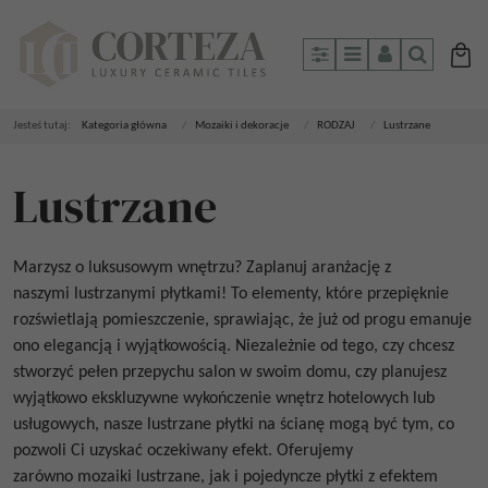
Panel
Menu
Panel
Szukaj
Jesteś tutaj:
Kategoria główna
/
Mozaiki i dekoracje
/
RODZAJ
/
Lustrzane
Lustrzane
Marzysz o luksusowym wnętrzu? Zaplanuj aranżację z
naszymi
lustrzanymi płytkami
! To elementy, które przepięknie
rozświetlają pomieszczenie, sprawiając, że już od progu emanuje
ono elegancją i wyjątkowością. Niezależnie od tego, czy chcesz
stworzyć pełen przepychu salon w swoim domu, czy planujesz
wyjątkowo ekskluzywne wykończenie wnętrz hotelowych lub
usługowych, nasze
lustrzane płytki na ścianę
mogą być tym, co
pozwoli Ci uzyskać oczekiwany efekt. Oferujemy
zarówno
mozaiki lustrzane
,
jak i pojedyncze płytki z efektem