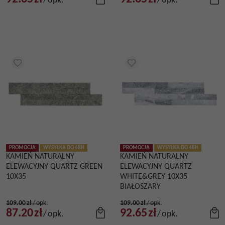
/
opk.
/
opk.
PROMOCJA
WYSYŁKA DO 48H
PROMOCJA
WYSYŁKA DO 48H
KAMIEŃ NATURALNY
KAMIEŃ NATURALNY
ELEWACYJNY QUARTZ GREEN
ELEWACYJNY QUARTZ
10X35
WHITE&GREY 10X35
BIAŁOSZARY
109.00
zł
/
opk.
109.00
zł
/
opk.
87.20
zł
92.65
zł
/
opk.
/
opk.