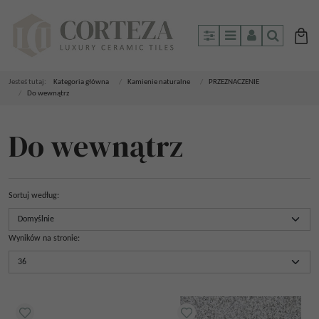
Panel
Menu
Panel
Szukaj
Jesteś tutaj:
Kategoria główna
/
Kamienie naturalne
/
PRZEZNACZENIE
/
Do wewnątrz
Do wewnątrz
Sortuj według
:
Wyników na stronie
: