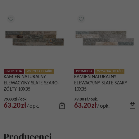
PROMOCJA
WYSYŁKA DO 48H
PROMOCJA
WYSYŁKA DO 48H
KAMIEŃ NATURALNY
KAMIEŃ NATURALNY
ELEWACYJNY SLATE SZARO-
ELEWACYJNY SLATE SZARY
ŻÓŁTY 10X35
10X35
79.00
zł
/
opk.
79.00
zł
/
opk.
63.20
zł
63.20
zł
/
opk.
/
opk.
Producenci