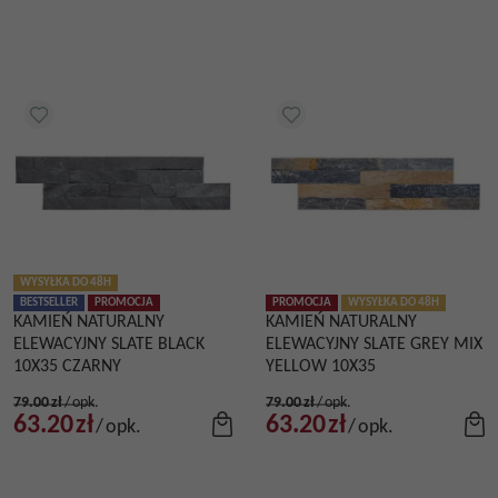
WYSYŁKA DO 48H
BESTSELLER
PROMOCJA
PROMOCJA
WYSYŁKA DO 48H
KAMIEŃ NATURALNY
KAMIEŃ NATURALNY
ELEWACYJNY SLATE BLACK
ELEWACYJNY SLATE GREY MIX
10X35 CZARNY
YELLOW 10X35
79.00
zł
/
opk.
79.00
zł
/
opk.
63.20
zł
63.20
zł
/
opk.
/
opk.