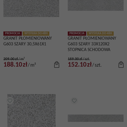
PROMOCJA
WYSYŁKA DO 48H
PROMOCJA
WYSYŁKA DO 48H
GRANIT PŁOMIENIOWANY
GRANIT PŁOMIENIOWANY
G603 SZARY 30,5X61X1
G603 SZARY 33X120X2
STOPNICA SCHODOWA
209.00
zł
/
m²
169.00
zł
/
szt.
188.10
zł
152.10
zł
/
m²
/
szt.