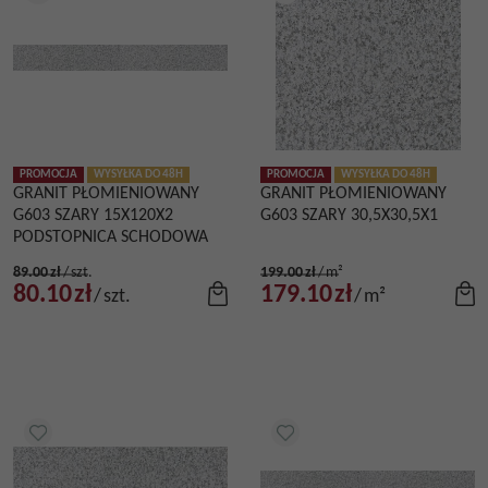
PROMOCJA
WYSYŁKA DO 48H
PROMOCJA
WYSYŁKA DO 48H
GRANIT PŁOMIENIOWANY
GRANIT PŁOMIENIOWANY
G603 SZARY 15X120X2
G603 SZARY 30,5X30,5X1
PODSTOPNICA SCHODOWA
89.00
zł
/
szt.
199.00
zł
/
m²
80.10
zł
179.10
zł
/
szt.
/
m²