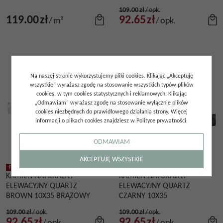
109.00
zł
/
opk.
119.00
zł
92.65
zł
/
m²
/
opk.
Na naszej stronie wykorzystujemy pliki cookies. Klikając „Akceptuję
wszystkie” wyrażasz zgodę na stosowanie wszystkich typów plików
cookies, w tym cookies statystycznych i reklamowych. Klikając
„Odmawiam” wyrażasz zgodę na stosowanie wyłącznie plików
cookies niezbędnych do prawidłowego działania strony. Więcej
informacji o plikach cookies znajdziesz w Polityce prywatności.
ODMAWIAM
AKCEPTUJĘ WSZYSTKIE
WYSYŁKA DO 48H
PROMOCJA
WYSYŁKA DO 48H
BESTSELLER
PROMOCJA
KAMIEŃ NATURALNY
KAMIEŃ NATURALNY
ELEWACYJNY QUARTZ
ELEWACYJNY QUARTZ
BROWN 10X35 BRĄZOWY
CZARNY 10X35
109.00
zł
/
opk.
109.00
zł
/
opk.
92.65
zł
92.65
zł