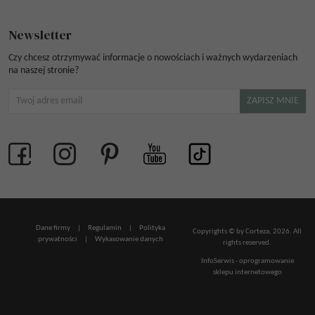
Newsletter
Czy chcesz otrzymywać informacje o nowościach i ważnych wydarzeniach
na naszej stronie?
Dane firmy
|
Regulamin
|
Polityka
Copyrights © by Corteza, 2026. All
prywatności
|
Wykasowanie danych
rights reserved.
InfoSerwis
-
oprogramowanie
sklepu internetowego