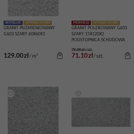
BESTSELLER
WYSYŁKA DO 48H
PROMOCJA
WYSYŁKA DO 48H
GRANIT PŁOMIENIOWANY
GRANIT POLEROWANY G603
G603 SZARY 60X60X1
SZARY 15X120X2
PODSTOPNICA SCHODOWA
79.00
zł
/
szt.
129.00
zł
71.10
zł
/
m²
/
szt.