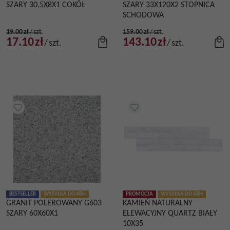
SZARY 30,5X8X1 COKÓŁ
SZARY 33X120X2 STOPNICA
SCHODOWA
19.00
zł
/
szt.
159.00
zł
/
szt.
17.10
zł
143.10
zł
/
szt.
/
szt.
BESTSELLER
WYSYŁKA DO 48H
PROMOCJA
WYSYŁKA DO 48H
GRANIT POLEROWANY G603
KAMIEŃ NATURALNY
SZARY 60X60X1
ELEWACYJNY QUARTZ BIAŁY
10X35