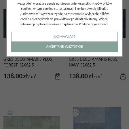
wszystkie” wyrażasz zgodę na stosowanie wszystkich typów plików
cookies, w tym cookies statystycznych i reklamowych. Klikając
„Odmawiam” wyrażasz zgodę na stosowanie wyłącznie plików
cookies niezbędnych do prawidłowego działania strony. Więcej
informacji o plikach cookies znajdziesz w Polityce prywatności.
ODMAWIAM
AKCEPTUJĘ WSZYSTKIE
GRES DECO AMARIS PLUS
GRES DECO AMARIS PLUS
FOREST 32X62,5
NAVY 32X62,5
138.00
zł
138.00
zł
/
m²
/
m²