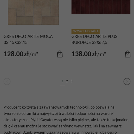
WYSYŁKA DO 48H
GRES DECO ARTIS MOCA
GRES DECO ARTIS PLUS
33,15X33,15
BURDEOS 32X62,5
128.00
zł
138.00
zł
/
m²
/
m²
1
2
3
Producent korzysta z zaawansowanych technologii, co pozwala na
tworzenie ceramiki o najwyższej trwałości i odporności na warunki
atmosferyczne. Płytki Gayafores są nie tylko piękne, ale także funkcjonalne,
dzięki czemu można je stosować zarówno wewnątrz, jak i na zewnątrz
budynków. Dzięki swojemu zaangażowaniu w innowacje i dbałości o