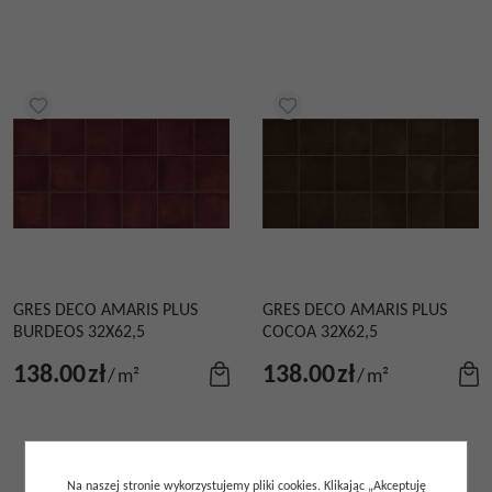
GRES DECO AMARIS PLUS
GRES DECO AMARIS PLUS
BURDEOS 32X62,5
COCOA 32X62,5
138.00
zł
138.00
zł
/
m²
/
m²
Na naszej stronie wykorzystujemy pliki cookies. Klikając „Akceptuję