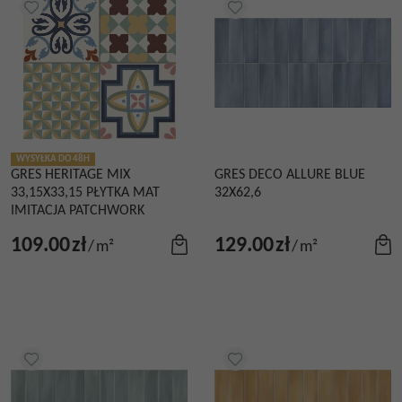
WYSYŁKA DO 48H
GRES HERITAGE MIX
GRES DECO ALLURE BLUE
33,15X33,15 PŁYTKA MAT
32X62,6
IMITACJA PATCHWORK
109.00
zł
129.00
zł
/
m²
/
m²