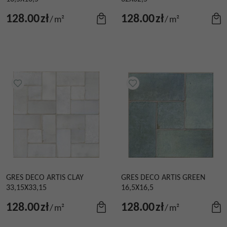
128.00
zł
128.00
zł
/
m²
/
m²
GRES DECO ARTIS CLAY
GRES DECO ARTIS GREEN
33,15X33,15
16,5X16,5
128.00
zł
128.00
zł
/
m²
/
m²