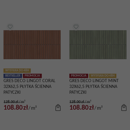
WYSYŁKA DO 48H
BESTSELLER
PROMOCJA
PROMOCJA
WYSYŁKA DO 48H
GRES DECO LINGOT CORAL
GRES DECO LINGOT MINT
32X62,5 PŁYTKA ŚCIENNA
32X62,5 PŁYTKA ŚCIENNA
PATYCZKI
PATYCZKI
128.00
zł
/
m²
128.00
zł
/
m²
108.80
zł
108.80
zł
/
m²
/
m²