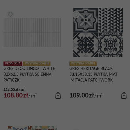
PROMOCJA
WYSYŁKA DO 48H
WYSYŁKA DO 48H
GRES DECO LINGOT WHITE
GRES HERITAGE BLACK
32X62,5 PŁYTKA ŚCIENNA
33,15X33,15 PŁYTKA MAT
PATYCZKI
IMITACJA PATCHWORK
128.00
zł
/
m²
108.80
zł
109.00
zł
/
m²
/
m²