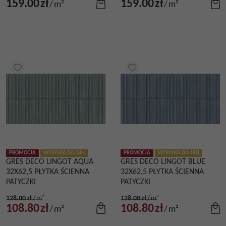
159.00
zł
159.00
zł
/
m²
/
m²
PROMOCJA
WYSYŁKA DO 48H
PROMOCJA
WYSYŁKA DO 48H
GRES DECO LINGOT AQUA
GRES DECO LINGOT BLUE
32X62,5 PŁYTKA ŚCIENNA
32X62,5 PŁYTKA ŚCIENNA
PATYCZKI
PATYCZKI
128.00
zł
/
m²
128.00
zł
/
m²
108.80
zł
108.80
zł
/
m²
/
m²