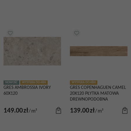
NOWOŚĆ
WYSYŁKA DO 48H
WYSYŁKA DO 48H
GRES AMBROSSIA IVORY
GRES COPENHAGUEN CAMEL
60X120
20X120 PŁYTKA MATOWA
DREWNOPODOBNA
149.00
zł
139.00
zł
/
m²
/
m²