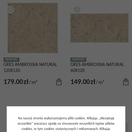
NOWOŚĆ
NOWOŚĆ
GRES AMBROSSIA NATURAL
GRES AMBROSSIA NATURAL
120X120
60X120
179.00
zł
149.00
zł
/
m²
/
m²
Na naszej stronie wykorzystujemy pliki cookies. Klikając „Akceptuję
wszystkie” wyrażasz zgodę na stosowanie wszystkich typów plików
cookies, w tym cookies statystycznych i reklamowych. Klikając