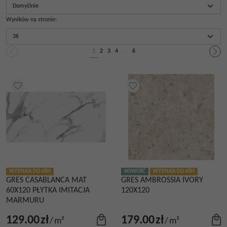
Wyników na stronie
:
1
2
3
4
...
6
WYSYŁKA DO 48H
NOWOŚĆ
WYSYŁKA DO 48H
GRES CASABLANCA MAT
GRES AMBROSSIA IVORY
60X120 PŁYTKA IMITACJA
120X120
MARMURU
129.00
zł
179.00
zł
/
m²
/
m²