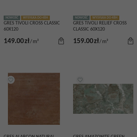
NOWOŚĆ
WYSYŁKA DO 48H
NOWOŚĆ
WYSYŁKA DO 48H
GRES TIVOLI CROSS CLASSIC
GRES TIVOLI RELIEF CROSS
60X120
CLASSIC 60X120
149.00
zł
159.00
zł
/
m²
/
m²