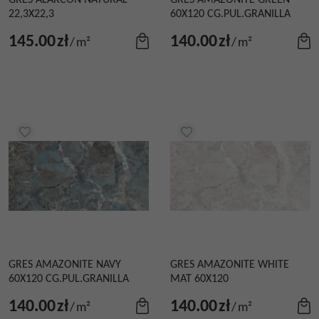
GRES ALARCON NATURAL
GRES AMAZONITE GREEN
22,3X22,3
60X120 CG.PUL.GRANILLA
145.00
zł
140.00
zł
/
m²
/
m²
GRES AMAZONITE NAVY
GRES AMAZONITE WHITE
60X120 CG.PUL.GRANILLA
MAT 60X120
140.00
zł
140.00
zł
/
m²
/
m²