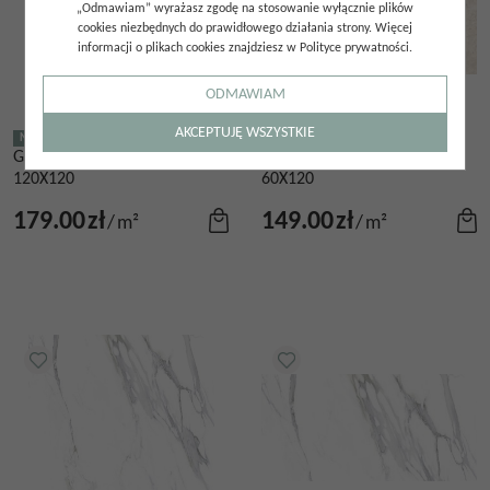
„Odmawiam” wyrażasz zgodę na stosowanie wyłącznie plików
cookies niezbędnych do prawidłowego działania strony. Więcej
informacji o plikach cookies znajdziesz w Polityce prywatności.
ODMAWIAM
AKCEPTUJĘ WSZYSTKIE
NOWOŚĆ
NOWOŚĆ
GRES AMBROSSIA WHITE
GRES AMBROSSIA WHITE
120X120
60X120
179.00
zł
149.00
zł
/
m²
/
m²