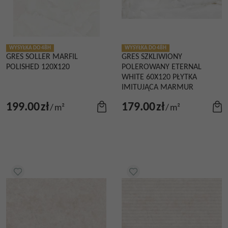
WYSYŁKA DO 48H
WYSYŁKA DO 48H
GRES SOLLER MARFIL
GRES SZKLIWIONY
POLISHED 120X120
POLEROWANY ETERNAL
WHITE 60X120 PŁYTKA
IMITUJĄCA MARMUR
199.00
zł
179.00
zł
/
m²
/
m²