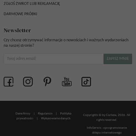
ZGŁOŚ ZWROT LUB REKLAMACJĘ
DARMOWE PRÓBKI
Newsletter
Czy chcesz otrzymywać informacje o nowościach i ważnych wydarzeniach
na naszej stronie?
Dane firmy
|
Regulamin
|
Polityka
Copyrights © by Corteza, 2026. All
prywatności
|
Wykasowanie danych
rights reserved.
InfoSerwis
-
oprogramowanie
sklepu internetowego