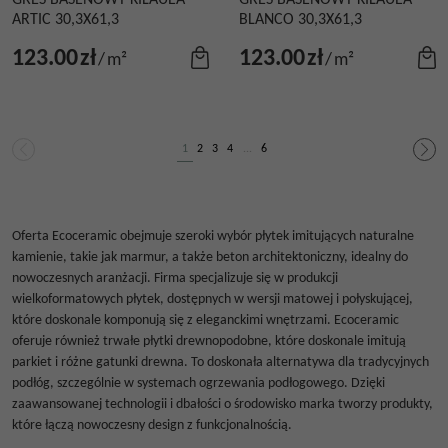
GRES BASENOWY KILAUEA
GRES BASENOWY KILAUEA
ARTIC 30,3X61,3
BLANCO 30,3X61,3
123.00
zł
123.00
zł
/
m²
/
m²
1
2
3
4
...
6
Oferta Ecoceramic obejmuje szeroki wybór płytek imitujących naturalne
kamienie, takie jak marmur, a także beton architektoniczny, idealny do
nowoczesnych aranżacji. Firma specjalizuje się w produkcji
wielkoformatowych płytek, dostępnych w wersji matowej i połyskującej,
które doskonale komponują się z eleganckimi wnętrzami. Ecoceramic
oferuje również trwałe płytki drewnopodobne, które doskonale imitują
parkiet i różne gatunki drewna. To doskonała alternatywa dla tradycyjnych
podłóg, szczególnie w systemach ogrzewania podłogowego. Dzięki
zaawansowanej technologii i dbałości o środowisko marka tworzy produkty,
które łączą nowoczesny design z funkcjonalnością.