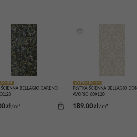
 DO 48H
WYSYŁKA DO 48H
 ŚCIENNA BELLAGIO CARENO
PŁYTKA ŚCIENNA BELLAGIO D
0X120
AVORIO 60X120
00
zł
189.00
zł
/
m²
/
m²