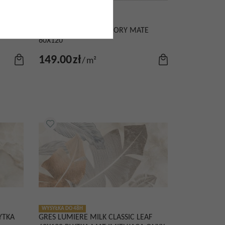
WYSYŁKA DO 48H
120
GRES CRONOS PEAK IVORY MATE
60X120
149.00
zł
/
m²
WYSYŁKA DO 48H
YTKA
GRES LUMIERE MILK CLASSIC LEAF