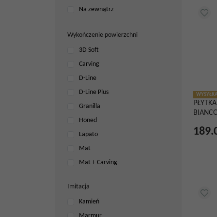
Na zewnątrz
Wykończenie powierzchni
3D Soft
Carving
D-Line
D-Line Plus
WYSYŁKA
PŁYTKA
Granilla
BIANCO
Honed
189.
Lapato
Mat
Mat + Carving
Metal Soft
Imitacja
Metalic
Kamień
Metalshine
Marmur