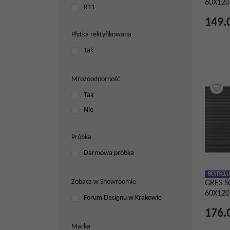
60X120
R11
Perłowy
149.
Piaskowy
Płytka rektyfikowana
Pomarańczowy
Tak
Różowy
Srebrny
Mrozoodporność
Szałwiowy
Tak
Szary
Nie
Taupe
Turkusowy
Próbka
Wielokolorowy
Darmowa próbka
Zielony
BESTSELL
Złoty
Zobacz w Showroomie
GRES Ś
60X120
Forum Designu w Krakowie
176.
Marka