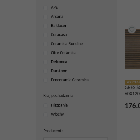
APE
Arcana
Baldocer
Ceracasa
Ceramica Rondine
Cifre Cerámica
Delconca
Durstone
Ecoceramic Ceramica
WYSYŁKA
GRES Ś
Emigres
60X120
Kraj pochodzenia
Euroceramic
176.
Hiszpania
Fanal
Włochy
Gayafores
Halcon Ceramicas
Producent
:
ITA