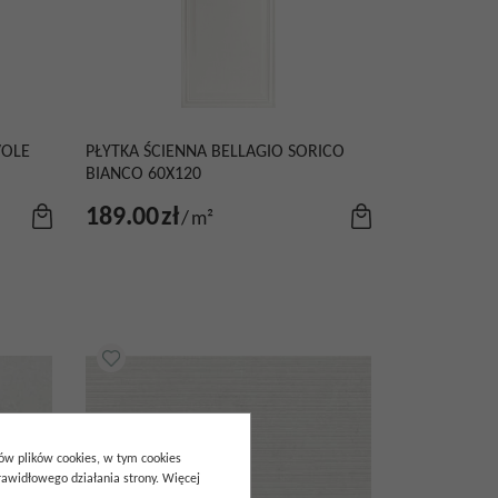
VOLE
PŁYTKA ŚCIENNA BELLAGIO SORICO
BIANCO 60X120
189.00
zł
/
m²
pów plików cookies, w tym cookies
awidłowego działania strony. Więcej