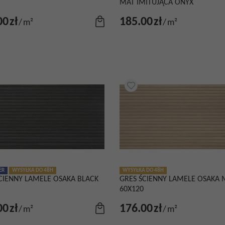
MAT IMITUJĄCA ONYX
00
zł
185.00
zł
/
m²
/
m²
ER
WYSYŁKA DO 48H
WYSYŁKA DO 48H
CIENNY LAMELE OSAKA BLACK
GRES ŚCIENNY LAMELE OSAKA 
60X120
00
zł
176.00
zł
/
m²
/
m²