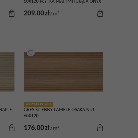
60X120 PŁYTKA MAT IMITUJĄCA ONYX
209.00
zł
/
m²
WYSYŁKA DO 48H
MAPLE
GRES ŚCIENNY LAMELE OSAKA NUT
60X120
176.00
zł
/
m²