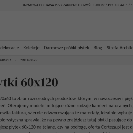
DARMOWA DOSTAWA PRZY ZAKUPACH POWYŻEJ 5000ZŁ / PŁYTKI GAT. 1 / 
 dekoracje
Kolekcje
Darmowe próbki płytek
Blog
Strefa Archit
FORMATY
/
Płytki 60x120
ytki 60x120
120x60
to zbiór różnorodnych produktów, którymi w nowoczesny i pię
zeń. Oferujemy modele imitujące różne rodzaje kamieni naturalnych, 
wita faktura, wiernie odwzorowująca te materiały, idealnie wpisuje
lorystyczna sprawia, że na pewno znajdziesz tutaj płytki pasujące do
ujesz
płytek 60x120 na ścianę
, czy na podłogę, oferta Corteza.pl jest