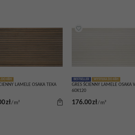
 DO 48H
BESTSELLER
WYSYŁKA DO 48H
CIENNY LAMELE OSAKA TEKA
GRES ŚCIENNY LAMELE OSAKA 
60X120
00
zł
176.00
zł
/
m²
/
m²