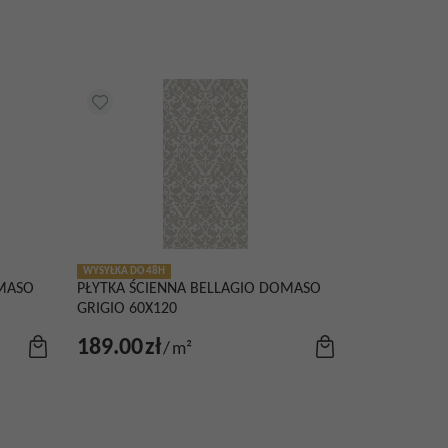
WYSYŁKA DO 48H
OMASO
PŁYTKA ŚCIENNA BELLAGIO DOMASO
GRIGIO 60X120
189.00
zł
/
m²