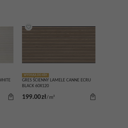
WYSYŁKA DO 48H
WHITE
GRES ŚCIENNY LAMELE CANNE ECRU
BLACK 60X120
199.00
zł
/
m²