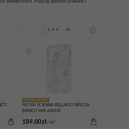
 zewnętrznych. Przejrzyj poniższe produkty i
1
2
3
4
...
23
WYSYŁKA DO 48H
ANCO
PŁYTKA ŚCIENNA BELLAGIO BREZZA
BIANCO MIX 60X120
189.00
zł
/
m²