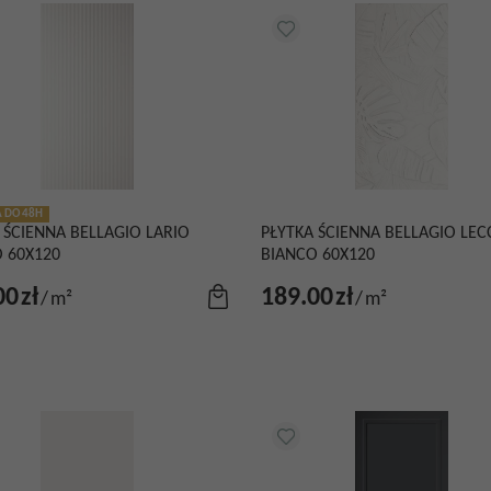
 DO 48H
 ŚCIENNA BELLAGIO LARIO
PŁYTKA ŚCIENNA BELLAGIO LE
 60X120
BIANCO 60X120
00
zł
189.00
zł
/
m²
/
m²