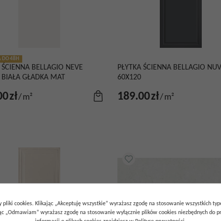
 DO 48H
 ŚCIENNA BELLAGIO NEVE
PŁYTKA ŚCIENNA BELLAGIO NU
 BIAŁA GŁADKA MAT
60X120
00
zł
189.00
zł
/
m²
/
m²
 pliki cookies. Klikając „Akceptuję wszystkie” wyrażasz zgodę na stosowanie wszystkich ty
ając „Odmawiam” wyrażasz zgodę na stosowanie wyłącznie plików cookies niezbędnych do pr