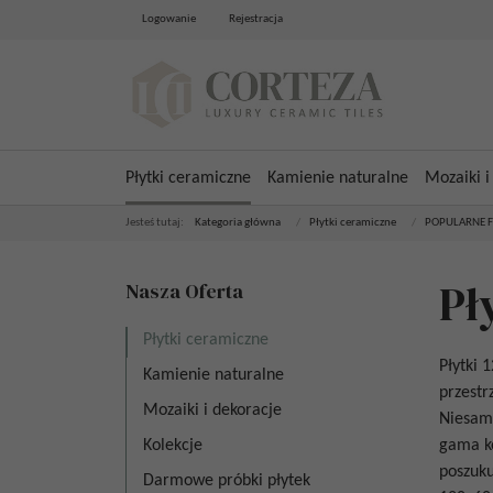
Logowanie
Rejestracja
Płytki ceramiczne
Kamienie naturalne
Mozaiki i
Jesteś tutaj:
Kategoria główna
/
Płytki ceramiczne
/
POPULARNE 
Pł
Nasza Oferta
Płytki ceramiczne
Płytki 
Kamienie naturalne
przestr
Mozaiki i dekoracje
Niesamo
Kolekcje
gama ko
poszuk
Darmowe próbki płytek