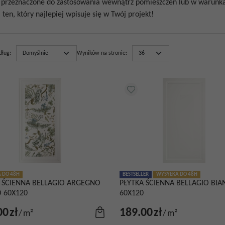
0
przeznaczone do zastosowania wewnątrz pomieszczeń lub w warunkach
 ten, który najlepiej wpisuje się w Twój projekt!
dług
:
Wyników na stronie
:
 DO 48H
BESTSELLER
WYSYŁKA DO 48H
 ŚCIENNA BELLAGIO ARGEGNO
PŁYTKA ŚCIENNA BELLAGIO BI
 60X120
60X120
00
zł
189.00
zł
/
m²
/
m²