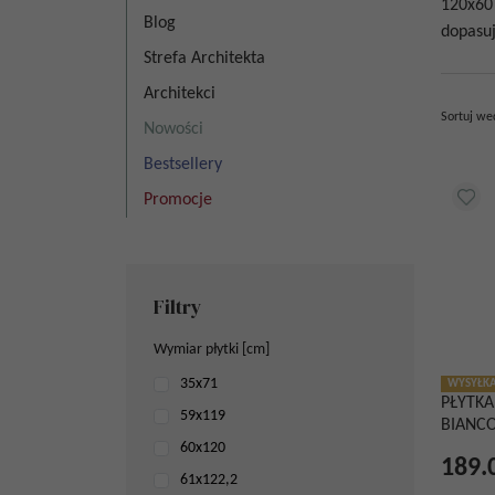
120x6
Blog
dopasuj
Strefa Architekta
Architekci
Sortuj we
Nowości
Bestsellery
Promocje
Filtry
Wymiar płytki [cm]
35x71
WYSYŁKA
PŁYTKA
59x119
BIANCO
60x120
189.
61x122,2