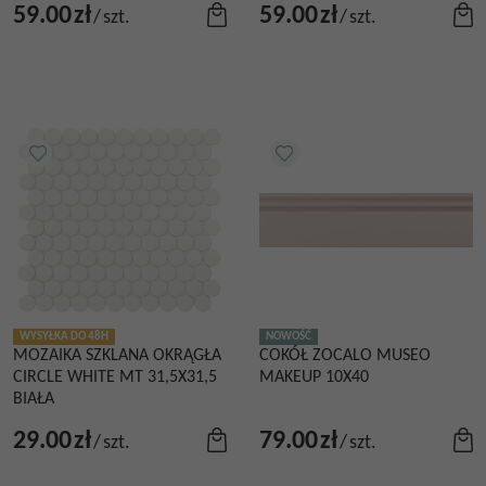
59.00
zł
59.00
zł
/
szt.
/
szt.
WYSYŁKA DO 48H
NOWOŚĆ
MOZAIKA SZKLANA OKRĄGŁA
COKÓŁ ZOCALO MUSEO
CIRCLE WHITE MT 31,5X31,5
MAKEUP 10X40
BIAŁA
29.00
zł
79.00
zł
/
szt.
/
szt.