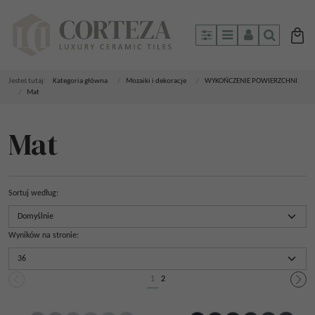
Panel
Menu
Panel
Szukaj
Jesteś tutaj:
Kategoria główna
/
Mozaiki i dekoracje
/
WYKOŃCZENIE POWIERZCHNI
/
Mat
Mat
Sortuj według
:
Wyników na stronie
:
1
2