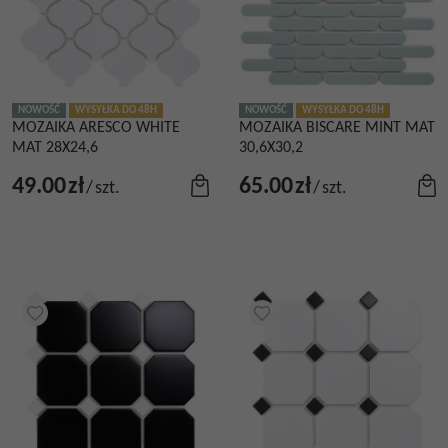
NOWOŚĆ
WYSYŁKA DO 48H
NOWOŚĆ
WYSYŁKA DO 48H
MOZAIKA ARESCO WHITE
MOZAIKA BISCARE MINT MAT
MAT 28X24,6
30,6X30,2
49.00
zł
65.00
zł
/
szt.
/
szt.