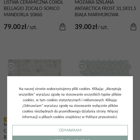
LISTWA CERAMICZNA COKÓŁ
MOZAIKA SZKLANA
BELLAGIO ZOCALO SORICO
ANTARCTICA FROST 31,5X31,5
MANDORLA 10X60
BIAŁA MARMUROWA
79.00
zł
39.00
zł
/
szt.
/
szt.
Na naszej stronie wykorzystujemy pliki cookies. Klikając „Akceptuję
wszystkie” wyrażasz zgodę na stosowanie wszystkich typów plików
cookies, w tym cookies statystycznych i reklamowych. Klikając
„Odmawiam” wyrażasz zgodę na stosowanie wyłącznie plików
cookies niezbędnych do prawidłowego działania strony. Więcej
informacji o plikach cookies znajdziesz w Polityce prywatności.
WYSYŁKA DO 48H
WYSYŁKA DO 48H
MOZAIKA SZKLANA
MOZAIKA SZKLANA
ODMAWIAM
CALACATTA MT 31,5X31,5
HEKSAGON CARRARA GREY
BIAŁA MARMUROWA
MT ANTID HEX 31,7X30,7