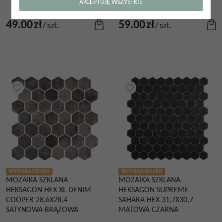
AKCEPTUJĘ WSZYSTKIE
BIAŁA MARMUROWA
49.00
zł
59.00
zł
/
szt.
/
szt.
WYSYŁKA DO 48H
WYSYŁKA DO 48H
MOZAIKA SZKLANA
MOZAIKA SZKLANA
HEKSAGON HEX XL DENIM
HEKSAGON SUPREME
COOPER 28,6X28,4
SAHARA HEX 31,7X30,7
SATYNOWA BRĄZOWA
MATOWA CZARNA