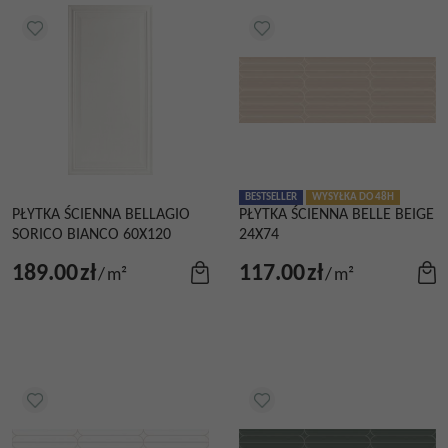
BESTSELLER
WYSYŁKA DO 48H
PŁYTKA ŚCIENNA BELLAGIO
PŁYTKA ŚCIENNA BELLE BEIGE
SORICO BIANCO 60X120
24X74
189.00
zł
117.00
zł
/
m²
/
m²