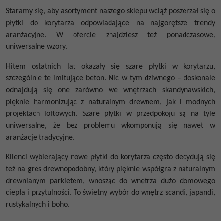
Staramy się, aby asortyment naszego sklepu wciąż poszerzał się o
płytki do korytarza odpowiadające na najgorętsze trendy
aranżacyjne. W ofercie znajdziesz też ponadczasowe,
uniwersalne wzory.
Hitem ostatnich lat okazały się szare płytki w korytarzu,
szczególnie te imitujące beton. Nic w tym dziwnego – doskonale
odnajdują się one zarówno we wnętrzach skandynawskich,
pięknie harmonizując z naturalnym drewnem, jak i modnych
projektach loftowych. Szare płytki w przedpokoju są na tyle
uniwersalne, że bez problemu wkomponują się nawet w
aranżacje tradycyjne.
Klienci wybierający nowe płytki do korytarza często decydują się
też na gres drewnopodobny, który pięknie współgra z naturalnym
drewnianym parkietem, wnosząc do wnętrza dużo domowego
ciepła i przytulności. To świetny wybór do wnętrz scandi, japandi,
rustykalnych i boho.