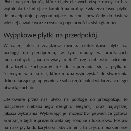
Płytki na przedpokój, które nigdy nie wychodzą z mody, to bez
wątpienia te imitujące kamień naturalny. Zwłaszcza jasne płytki
do przedpokoju przypominające marmur powróciły do łask w
wielkiej chwale wraz z rosnącą popularnością stylu glamour.
Wyjątkowe płytki na przedpokój
W naszej ofercie znajdziesz również nietuzinkowe płytki na
podłogę do przedpokoju, w tym modny w aranżacjach
industrialnych „podrdzewiały metal” czy niebieskie odcienie
labradorytu. Zachęcamy też do zapoznania się z płytkami
ściennymi w tej sekcji, które można wykorzystać do stworzenia
dekoru łączącego optycznie ze sobą część holu i widoczną z niego
otwartą kuchnię.
Oferowane przez nas płytki na podłogę do przedpokoju to
połączenie niebanalnego designu, elegancji oraz najwyższej
jakości wykonania. Wybierając je, możesz być pewien, że gotowa
aranżacja będzie prezentowała się solidnie i luksusowo. Postaw
na nasz płytki do korytarza, aby zmienić to często niedoceniane