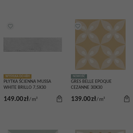
WYSYŁKA DO 48H
NOWOŚĆ
PŁYTKA ŚCIENNA MUSSA
GRES BELLE EPOQUE
WHITE BRILLO 7,5X30
CEZANNE 30X30
149.00
zł
139.00
zł
/
m²
/
m²