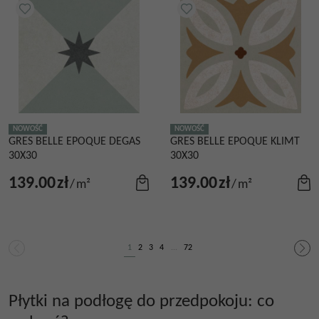
NOWOŚĆ
NOWOŚĆ
GRES BELLE EPOQUE DEGAS
GRES BELLE EPOQUE KLIMT
30X30
30X30
139.00
zł
139.00
zł
/
m²
/
m²
1
2
3
4
...
72
Płytki na podłogę do przedpokoju: co