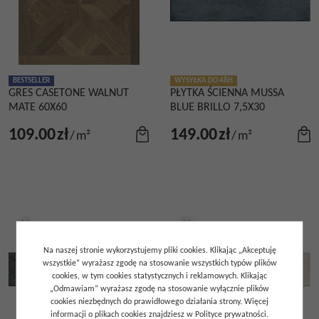
BESTSELLER
WYSYŁKA DO 48H
GRES CASETONE WALNUT
PŁYTKA ŚCIENNA MUSSA
MATE 60X60
BLUE BRILLO 7,5X30
109.00
zł
149.00
zł
/
m²
/
m²
Na naszej stronie wykorzystujemy pliki cookies. Klikając „Akceptuję
wszystkie” wyrażasz zgodę na stosowanie wszystkich typów plików
cookies, w tym cookies statystycznych i reklamowych. Klikając
„Odmawiam” wyrażasz zgodę na stosowanie wyłącznie plików
cookies niezbędnych do prawidłowego działania strony. Więcej
informacji o plikach cookies znajdziesz w Polityce prywatności.