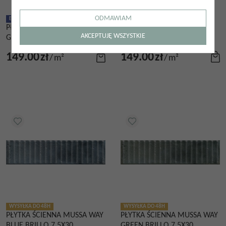
ODMAWIAM
BESTSELLER
WYSYŁKA DO 48H
BESTSELLER
WYSYŁKA DO 48H
PŁYTKA ŚCIENNA MUSSA
PŁYTKA ŚCIENNA MUSSA
AKCEPTUJĘ WSZYSTKIE
GREEN BRILLO 7,5X30
IVORY BRILLO 7,5X30
149.00
zł
149.00
zł
/
m²
/
m²
WYSYŁKA DO 48H
WYSYŁKA DO 48H
PŁYTKA ŚCIENNA MUSSA WAY
PŁYTKA ŚCIENNA MUSSA WAY
BLUE BRILLO 7,5X30
GREEN BRILLO 7,5X30