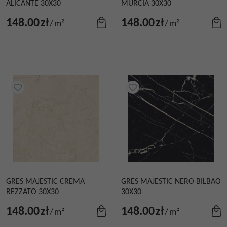
ALICANTE 30X30
MURCIA 30X30
148.00
zł
148.00
zł
/
m²
/
m²
GRES MAJESTIC CREMA
GRES MAJESTIC NERO BILBAO
REZZATO 30X30
30X30
148.00
zł
148.00
zł
/
m²
/
m²