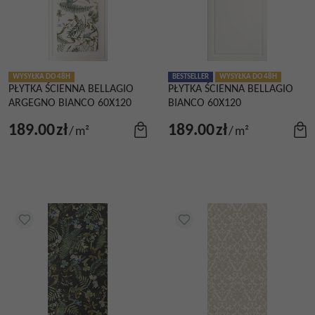
WYSYŁKA DO 48H
BESTSELLER
WYSYŁKA DO 48H
PŁYTKA ŚCIENNA BELLAGIO
PŁYTKA ŚCIENNA BELLAGIO
ARGEGNO BIANCO 60X120
BIANCO 60X120
189.00
zł
189.00
zł
/
m²
/
m²