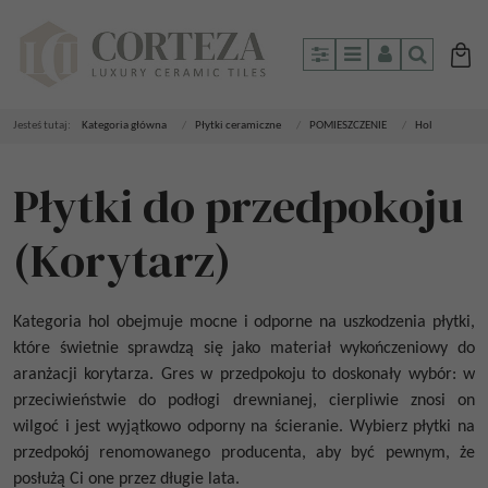
Panel
Menu
Panel
Szukaj
Jesteś tutaj:
Kategoria główna
/
Płytki ceramiczne
/
POMIESZCZENIE
/
Hol
Płytki do przedpokoju
(Korytarz)
Kategoria hol obejmuje mocne i odporne na uszkodzenia płytki,
które świetnie sprawdzą się jako materiał wykończeniowy do
aranżacji korytarza. Gres w przedpokoju to doskonały wybór: w
przeciwieństwie do podłogi drewnianej, cierpliwie znosi on
wilgoć i jest wyjątkowo odporny na ścieranie. Wybierz płytki na
przedpokój renomowanego producenta, aby być pewnym, że
posłużą Ci one przez długie lata.