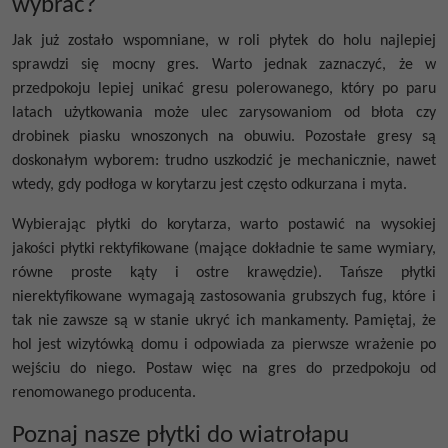
wybrać?
Jak już zostało wspomniane, w roli płytek do holu najlepiej
sprawdzi się mocny gres. Warto jednak zaznaczyć, że w
przedpokoju lepiej unikać gresu polerowanego, który po paru
latach użytkowania może ulec zarysowaniom od błota czy
drobinek piasku wnoszonych na obuwiu. Pozostałe gresy są
doskonałym wyborem: trudno uszkodzić je mechanicznie, nawet
wtedy, gdy podłoga w korytarzu jest często odkurzana i myta.
Wybierając płytki do korytarza, warto postawić na wysokiej
jakości płytki rektyfikowane (mające dokładnie te same wymiary,
równe proste kąty i ostre krawędzie). Tańsze płytki
nierektyfikowane wymagają zastosowania grubszych fug, które i
tak nie zawsze są w stanie ukryć ich mankamenty. Pamiętaj, że
hol jest wizytówką domu i odpowiada za pierwsze wrażenie po
wejściu do niego. Postaw więc na gres do przedpokoju od
renomowanego producenta.
Poznaj nasze płytki do wiatrołapu