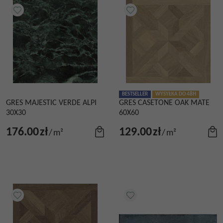
BESTSELLER
WYSYŁKA DO 48H
GRES MAJESTIC VERDE ALPI
GRES CASETONE OAK MATE
30X30
60X60
176.00
zł
129.00
zł
/
m²
/
m²