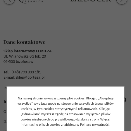
Dane kontaktowe
Sklep internetowy CORTEZA
Ul. Wilanowska 8G lok. 20
05-500 Józefosław
Tel.: (
+48) 793 033 181
E-mail:
sklep@corteza.pl
Infolinia czynna pon. - pt. od 8:00 do 16:00
Na naszej stronie wykorzystujemy pliki cookies. Klikając „Akceptuję
Informacje
wszystkie” wyrażasz zgodę na stosowanie wszystkich typów plików
cookies, w tym cookies statystycznych i reklamowych. Klikając
O NAS
„Odmawiam” wyrażasz zgodę na stosowanie wyłącznie plików
cookies niezbędnych do prawidłowego działania strony. Więcej
DANE FIRMY
informacji o plikach cookies znajdziesz w Polityce prywatności.