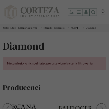
Panel
Menu
Panel
Szukaj
Jesteś tutaj:
Kategoria główna
/
Mozaiki i dekoracje
/
KSZTAŁT
/
Diamond
Diamond
Nie znaleziono nic spełniającego ustawione kryteria filtrowania
Producenci