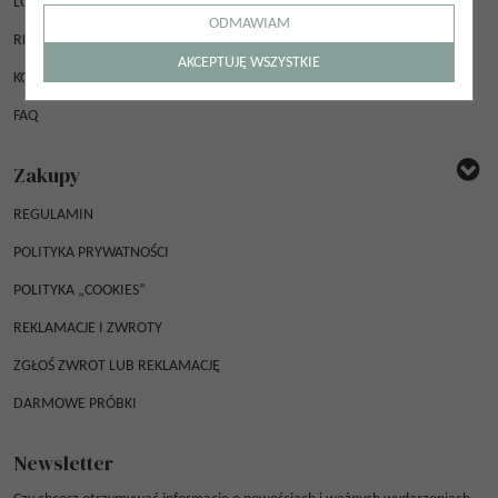
LOGOWANIE
ODMAWIAM
REJESTRACJA
AKCEPTUJĘ WSZYSTKIE
KONTAKT
FAQ
Zakupy
REGULAMIN
POLITYKA PRYWATNOŚCI
POLITYKA „COOKIES”
REKLAMACJE I ZWROTY
ZGŁOŚ ZWROT LUB REKLAMACJĘ
DARMOWE PRÓBKI
Newsletter