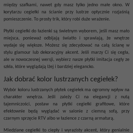
między szafkami, nawet gdy masz tylko jedno małe okno. W
korytarzu
cegiełki na ścianie
przy lustrze optycznie rozjaśnią
pomieszczenie. To prosty trik, który robi duże wrażenie.
Płytki cegiełki do łazienki
są świetnym wyborem, jeśli masz mało
miejsca, ponieważ odbijają światło i sprawiają, że wnętrze
wydaje się większe. Możesz się zdecydować na całą ścianę w
stylu glamour lub dekoracyjny akcent. Jeśli marzy Ci się cegła,
ale w nowoczesnej wersji, wybierz nasze
płytki imitacja cegły
ze
szkła, które wyglądają lżej i bardziej elegancko.
Jak dobrać kolor lustrzanych cegiełek?
Wybór koloru lustrzanych
płytek cegiełek
ma ogromny wpływ na
charakter wnętrza. Jeśli zależy Ci na elegancji z nutą
tajemniczości, postaw na
płytki cegiełki
grafitowe, które
efektownie będą wyglądać w salonie z ciemną sofą, przy
czarnym sprzęcie RTV albo w łazience z czarną armaturą.
Miedziane cegiełki to ciepły i wyrazisty akcent, który genialnie