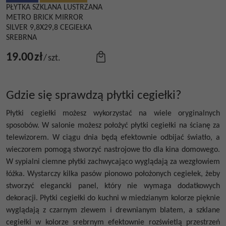
PŁYTKA SZKLANA LUSTRZANA
METRO BRICK MIRROR
SILVER 9,8X29,8 CEGIEŁKA
SREBRNA
19.00
zł
/
szt.
Gdzie się sprawdzą płytki cegiełki?
Płytki cegiełki
możesz wykorzystać na wiele oryginalnych
sposobów. W salonie możesz położyć
płytki cegiełki na ścianę
za
telewizorem. W ciągu dnia będą efektownie odbijać światło, a
wieczorem pomogą stworzyć nastrojowe tło dla kina domowego.
W sypialni ciemne płytki zachwycająco wyglądają za wezgłowiem
łóżka. Wystarczy kilka pasów pionowo położonych cegiełek, żeby
stworzyć elegancki panel, który nie wymaga dodatkowych
dekoracji.
Płytki cegiełki do kuchni
w miedzianym kolorze pięknie
wyglądają z czarnym zlewem i drewnianym blatem, a
szklane
cegiełki
w kolorze srebrnym efektownie rozświetlą przestrzeń