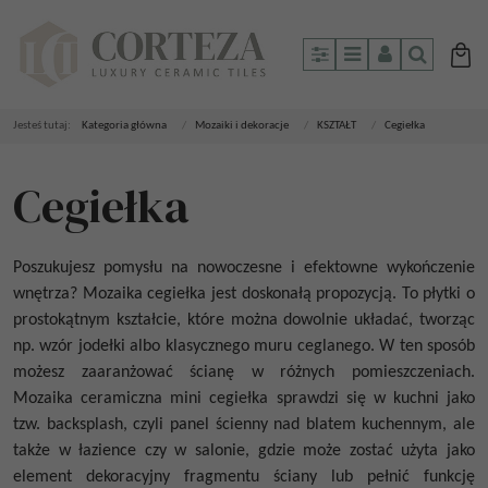
Panel
Menu
Panel
Szukaj
Jesteś tutaj:
Kategoria główna
/
Mozaiki i dekoracje
/
KSZTAŁT
/
Cegiełka
Cegiełka
Poszukujesz pomysłu na nowoczesne i efektowne wykończenie
wnętrza?
Mozaika cegiełka
jest doskonałą propozycją. To płytki o
prostokątnym kształcie, które można dowolnie układać, tworząc
np. wzór jodełki albo klasycznego muru ceglanego. W ten sposób
możesz zaaranżować ścianę w różnych pomieszczeniach.
Mozaika ceramiczna mini cegiełka
sprawdzi się w kuchni jako
tzw. backsplash, czyli panel ścienny nad blatem kuchennym, ale
także w łazience czy w salonie, gdzie może zostać użyta jako
element dekoracyjny fragmentu ściany lub pełnić funkcję