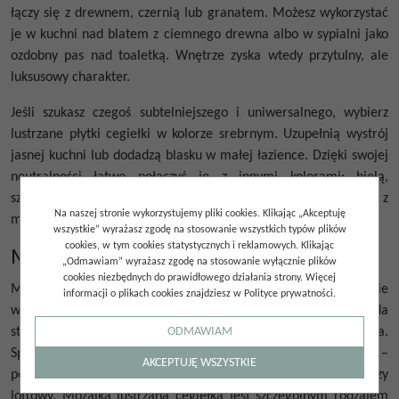
łączy się z drewnem, czernią lub granatem. Możesz wykorzystać
je w kuchni nad blatem z ciemnego drewna albo w sypialni jako
ozdobny pas nad toaletką. Wnętrze zyska wtedy przytulny, ale
luksusowy charakter.
Jeśli szukasz czegoś subtelniejszego i uniwersalnego, wybierz
lustrzane
płytki cegiełki
w kolorze srebrnym. Uzupełnią wystrój
jasnej kuchni lub dodadzą blasku w małej łazience. Dzięki swojej
neutralności łatwo połączyć je z innymi kolorami: bielą,
szarością, beżem czy pastelami i znakomicie współgrają z
Na naszej stronie wykorzystujemy pliki cookies. Klikając „Akceptuję
metalicznymi dodatkami.
wszystkie” wyrażasz zgodę na stosowanie wszystkich typów plików
cookies, w tym cookies statystycznych i reklamowych. Klikając
Mozaika cegiełka
„Odmawiam” wyrażasz zgodę na stosowanie wyłącznie plików
cookies niezbędnych do prawidłowego działania strony. Więcej
Mozaika cegiełka
to materiał wykończeniowy popularnie
informacji o plikach cookies znajdziesz w Polityce prywatności.
wykorzystywany w nowoczesnym wnętrzarstwie. Wygląda
ODMAWIAM
stylowo i efektownie, dodając wnętrzu elegancji i wyrafinowania.
Sprawdzi się doskonale w różnych stylach aranżacyjnych –
AKCEPTUJĘ WSZYSTKIE
począwszy od klasycznego, przez nowoczesny czy
loftowy.
Mozaika lustrzana cegiełka
jest szczególnym rodzajem