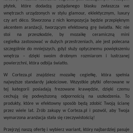
płytek, które dodadzą pożądanego blasku zwłaszcza we
wnętrzach urządzonych w stylu glamour, eklektycznym, luxury
czy art déco. Stworzona z nich kompozycja będzie przepięknym
akcentem aranżacji, tworzącym efektowną grę światła. Nic nie
stoi na przeszkodzie, by
mozaikę ceramiczną mini
cegiełka
zastosować w dużych przestrzeniach, ale jest polecana
szczególnie do mniejszych, gdyż służy optycznemu powiększeniu
wnętrza – dzięki swoim drobnym rozmiarom i lustrzanej
powierzchni, która odbija światło.
W Corteza.pl znajdziesz
mozaikę cegiełkę, która spełnia
najwyższe standardy jakościowe. Wszystkie płytki oferowane w
tej kategorii posiadają frezowane krawędzie, dzięki czemu
cechują się podwyższoną odpornością na uszkodzenia. To
produkty, które w efektowny sposób będą zdobić Twoją ścianę
przez wiele lat. Zrób zakupy w Corteza.pl i pozwól, aby Twoja
wymarzona aranżacja stała się rzeczywistością!
Przejrzyj naszą ofertę i wybierz wariant, który najbardziej pasuje