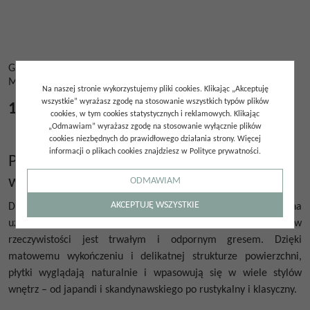
GRES SHERWOOD
MAHOGANY 24X150
Na naszej stronie wykorzystujemy pliki cookies. Klikając „Akceptuję
wszystkie” wyrażasz zgodę na stosowanie wszystkich typów plików
195.00
zł
/
m²
cookies, w tym cookies statystycznych i reklamowych. Klikając
„Odmawiam” wyrażasz zgodę na stosowanie wyłącznie plików
cookies niezbędnych do prawidłowego działania strony. Więcej
informacji o plikach cookies znajdziesz w Polityce prywatności.
Płytki 24x150 na ścianę – stylowy akcent
w każdym wnętrzu
ODMAWIAM
AKCEPTUJĘ WSZYSTKIE
Duży, podłużny format płytek 24x150 na ścianę pozwala na
uzyskanie efektu ciepłego, przytulnego drewna, które w
rzeczywistości jest trwałym i odpornym gresem. Dzięki
matowemu wykończeniu i delikatnej strukturze powierzchni,
płytki wyglądają naturalnie i wpasowują się w wiele stylów
wnętrz – od japandi i skandynawskiego po rustykalny i klasyczny.