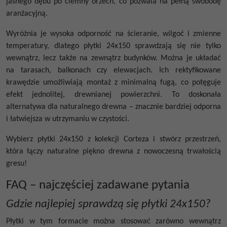
jasnego dębu po ciemny orzech, co pozwala na pełną swobodę
aranżacyjną.
Wyróżnia je wysoka odporność na ścieranie, wilgoć i zmienne
temperatury, dlatego
płytki 24x150
sprawdzają się nie tylko
wewnątrz, lecz także na zewnątrz budynków. Można je układać
na tarasach, balkonach czy elewacjach. Ich rektyfikowane
krawędzie umożliwiają montaż z minimalną fugą, co potęguje
efekt jednolitej, drewnianej powierzchni. To doskonała
alternatywa dla naturalnego drewna – znacznie bardziej odporna
i łatwiejsza w utrzymaniu w czystości.
Wybierz
płytki 24x150
z kolekcji Corteza i stwórz przestrzeń,
która łączy naturalne piękno drewna z nowoczesną trwałością
gresu!
FAQ – najczęściej zadawane pytania
Gdzie najlepiej sprawdzą się płytki 24x150?
Płytki w tym formacie można stosować zarówno wewnątrz