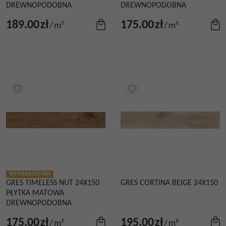
DREWNOPODOBNA
DREWNOPODOBNA
189.00
zł
175.00
zł
/
m²
/
m²
WYSYŁKA DO 48H
GRES TIMELESS NUT 24X150
GRES CORTINA BEIGE 24X150
PŁYTKA MATOWA
DREWNOPODOBNA
175.00
zł
195.00
zł
/
m²
/
m²