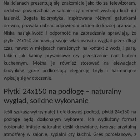
Na ścianach prezentują się znakomicie jako tło za telewizorem,
ozdobna powierzchnia w salonie czy element wystroju kuchni i
łazienki. Bogata kolorystyka, inspirowana różnymi gatunkami
drewna, pozwala dobrać odpowiedni odcień do każdej aranżacji.
Niska nasiąkliwość i odporność na zabrudzenia sprawiają, że
płytki 24x150 zachowują swoje właściwości i wygląd przez długi
czas, nawet w miejscach narażonych na kontakt z wodą i parą,
takich jak kabiny prysznicowe czy przestrzenie nad blatem
kuchennym. Można je również stosować na elewacjach
budynków, gdzie podkreślają elegancję bryły i harmonijnie
wpisują się w otoczenie.
Płytki 24x150 na podłogę – naturalny
wygląd, solidne wykonanie
Jeśli szukasz wytrzymałej i efektownej podłogi, płytki 24x150 na
podłogę będą doskonałym wyborem. Ich wydłużony format
doskonale imituje naturalne deski drewniane, tworząc przytulną
atmosferę w salonie, sypialni czy kuchni. Gres porcelanowy, z