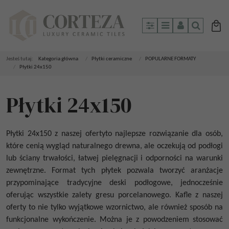
Panel
Menu
Panel
Szukaj
Jesteś tutaj:
Kategoria główna
/
Płytki ceramiczne
/
POPULARNE FORMATY
/
Płytki 24x150
Płytki 24x150
Płytki 24x150 z naszej ofertyto najlepsze rozwiązanie dla osób,
które cenią wygląd naturalnego drewna, ale oczekują od podłogi
lub ściany trwałości, łatwej pielęgnacji i odporności na warunki
zewnętrzne. Format tych płytek pozwala tworzyć aranżacje
przypominające tradycyjne deski podłogowe, jednocześnie
oferując wszystkie zalety gresu porcelanowego. Kafle z naszej
oferty to nie tylko wyjątkowe wzornictwo, ale również sposób na
funkcjonalne wykończenie. Można je z powodzeniem stosować