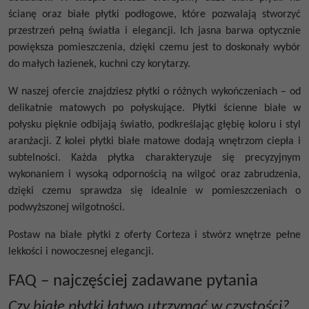
ścianę
oraz
białe płytki podłogowe
, które pozwalają stworzyć
przestrzeń pełną światła i elegancji. Ich jasna barwa optycznie
powiększa pomieszczenia, dzięki czemu jest to doskonały wybór
do małych łazienek, kuchni czy korytarzy.
W naszej ofercie znajdziesz płytki o różnych wykończeniach – od
delikatnie matowych po połyskujące.
Płytki ścienne białe w
połysku
pięknie odbijają światło, podkreślając głębię koloru i styl
aranżacji. Z kolei
płytki białe matowe
dodają wnętrzom ciepła i
subtelności. Każda płytka charakteryzuje się precyzyjnym
wykonaniem i wysoką odpornością na wilgoć oraz zabrudzenia,
dzięki czemu sprawdza się idealnie w pomieszczeniach o
podwyższonej wilgotności.
Postaw na białe płytki z oferty Corteza i stwórz wnętrze pełne
lekkości i nowoczesnej elegancji.
FAQ – najczęściej zadawane pytania
Czy białe płytki łatwo utrzymać w czystości?