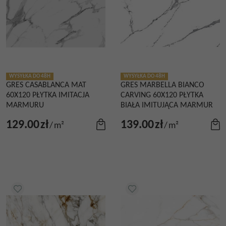
WYSYŁKA DO 48H
WYSYŁKA DO 48H
GRES CASABLANCA MAT
GRES MARBELLA BIANCO
60X120 PŁYTKA IMITACJA
CARVING 60X120 PŁYTKA
MARMURU
BIAŁA IMITUJĄCA MARMUR
129.00
zł
139.00
zł
/
m²
/
m²