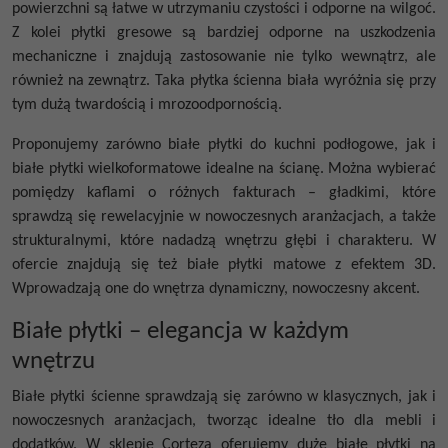
powierzchni są łatwe w utrzymaniu czystości i odporne na wilgoć.
Z kolei płytki gresowe są bardziej odporne na uszkodzenia
mechaniczne i znajdują zastosowanie nie tylko wewnątrz, ale
również na zewnątrz. Taka
płytka ścienna biała
wyróżnia się przy
tym dużą twardością i mrozoodpornością.
Proponujemy zarówno
białe płytki do kuchni podłogowe
, jak i
białe płytki wielkoformatowe
idealne na ścianę. Można wybierać
pomiędzy kaflami o różnych fakturach – gładkimi, które
sprawdzą się rewelacyjnie w nowoczesnych aranżacjach, a także
strukturalnymi, które nadadzą wnętrzu głębi i charakteru. W
ofercie znajdują się też
białe płytki matowe
z efektem 3D.
Wprowadzają one do wnętrza dynamiczny, nowoczesny akcent.
Białe płytki – elegancja w każdym
wnętrzu
Białe płytki ścienne
sprawdzają się zarówno w klasycznych, jak i
nowoczesnych aranżacjach, tworząc idealne tło dla mebli i
dodatków. W sklepie Corteza oferujemy
duże białe płytki na