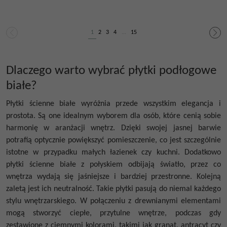
1
2
3
4
...
15
Dlaczego warto wybrać płytki podłogowe
białe?
Płytki ścienne białe
wyróżnia przede wszystkim elegancja i
prostota. Są one idealnym wyborem dla osób, które cenią sobie
harmonię w aranżacji wnętrz.
Dzięki swojej jasnej barwie
potrafią optycznie powiększyć pomieszczenie, co jest szczególnie
istotne w przypadku małych łazienek czy kuchni.
Dodatkowo
płytki ścienne białe
z
połyskiem
odbijają światło, przez co
wnętrza wydają się jaśniejsze i bardziej przestronne. Kolejną
zaletą jest ich neutralność. Takie płytki pasują do niemal każdego
stylu wnętrzarskiego. W połączeniu z drewnianymi elementami
mogą stworzyć ciepłe, przytulne wnętrze, podczas gdy
zestawione z ciemnymi kolorami, takimi jak granat, antracyt czy