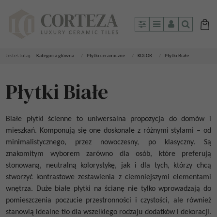
Panel
Menu
Panel
Szukaj
Jesteś tutaj:
Kategoria główna
/
Płytki ceramiczne
/
KOLOR
/
Płytki Białe
Płytki Białe
Białe płytki ścienne
to uniwersalna propozycja do domów i
mieszkań. Komponują się one doskonale z różnymi stylami – od
minimalistycznego, przez nowoczesny, po klasyczny. Są
znakomitym wyborem zarówno dla osób, które preferują
stonowaną, neutralną kolorystykę, jak i dla tych, którzy chcą
stworzyć kontrastowe zestawienia z ciemniejszymi elementami
wnętrza.
Duże białe płytki na ścianę
nie tylko wprowadzają do
pomieszczenia poczucie przestronności i czystości, ale również
stanowią idealne tło dla wszelkiego rodzaju dodatków i dekoracji.