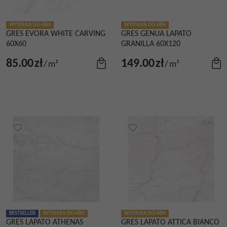
WYSYŁKA DO 48H
WYSYŁKA DO 48H
GRES EVORA WHITE CARVING
GRES GENUA LAPATO
60X60
GRANILLA 60X120
85.00
zł
149.00
zł
/
m²
/
m²
BESTSELLER
WYSYŁKA DO 48H
WYSYŁKA DO 48H
GRES LAPATO ATHENAS
GRES LAPATO ATTICA BIANCO