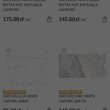
GRES AZZO WHITE 60X120
GRES AZZO WHITE 60X60
PŁYTKA MAT IMITUJĄCA
PŁYTKA MAT IMITUJĄCA
LASTRYKO
LASTRYKO
175.00
zł
145.00
zł
/
m²
/
m²
WYSYŁKA DO 48H
WYSYŁKA DO 48H
GRES BELLEZA WHITE
GRES BELLUNO WHITE
CARVING 60X60
CARVING 60X120