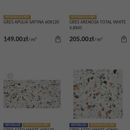
WYSYŁKA DO 48H
WYSYŁKA DO 48H
GRES APULIA SATYNA 60X120
GRES ARENOSA TOTAL WHITE
4,8X45
149.00
zł
205.00
zł
/
m²
/
m²
BESTSELLER
WYSYŁKA DO 48H
BESTSELLER
WYSYŁKA DO 48H