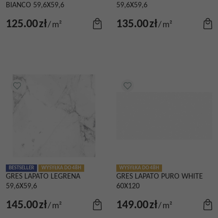
BIANCO 59,6X59,6
59,6X59,6
125.00
zł
135.00
zł
/
m²
/
m²
BESTSELLER
WYSYŁKA DO 48H
WYSYŁKA DO 48H
GRES LAPATO LEGRENA
GRES LAPATO PURO WHITE
59,6X59,6
60X120
145.00
zł
149.00
zł
/
m²
/
m²