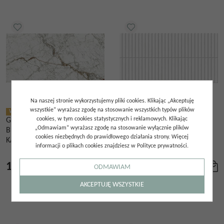
Na naszej stronie wykorzystujemy pliki cookies. Klikając „Akceptuję
wszystkie” wyrażasz zgodę na stosowanie wszystkich typów plików
WYSYŁKA DO 48H
PROMOCJA
WYSYŁKA DO 48H
cookies, w tym cookies statystycznych i reklamowych. Klikając
GRES DAYRA 60X120 PŁYTKA
GRES DECO LINGOT WHITE
„Odmawiam” wyrażasz zgodę na stosowanie wyłącznie plików
BIAŁA MAT IMITACJA
32X62,5 PŁYTKA ŚCIENNA
cookies niezbędnych do prawidłowego działania strony. Więcej
KAMIENIA
PATYCZKI
informacji o plikach cookies znajdziesz w Polityce prywatności.
128.00
zł
/
m²
169.00
zł
108.80
zł
/
m²
/
m²
ODMAWIAM
AKCEPTUJĘ WSZYSTKIE