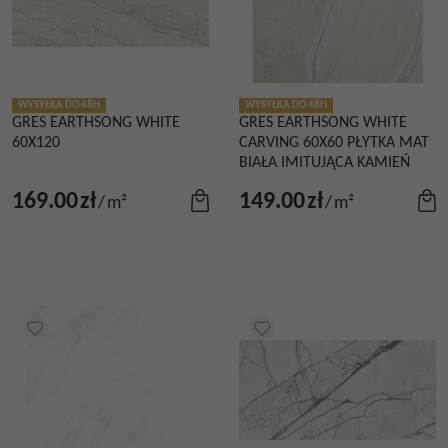
WYSYŁKA DO 48H
WYSYŁKA DO 48H
GRES EARTHSONG WHITE
GRES EARTHSONG WHITE
60X120
CARVING 60X60 PŁYTKA MAT
BIAŁA IMITUJĄCA KAMIEŃ
169.00
zł
149.00
zł
/
m²
/
m²