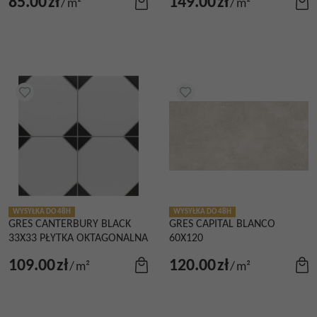
85.00
zł
149.00
zł
/
m²
/
m²
WYSYŁKA DO 48H
WYSYŁKA DO 48H
GRES CANTERBURY BLACK
GRES CAPITAL BLANCO
33X33 PŁYTKA OKTAGONALNA
60X120
109.00
zł
120.00
zł
/
m²
/
m²