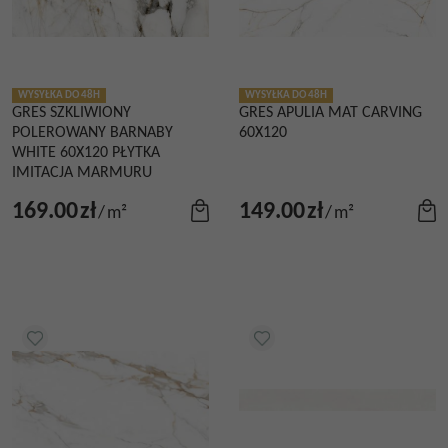
WYSYŁKA DO 48H
WYSYŁKA DO 48H
GRES SZKLIWIONY
GRES APULIA MAT CARVING
POLEROWANY BARNABY
60X120
WHITE 60X120 PŁYTKA
IMITACJA MARMURU
169.00
zł
149.00
zł
/
m²
/
m²