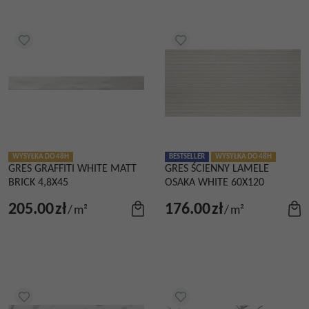
WYSYŁKA DO 48H
BESTSELLER
WYSYŁKA DO 48H
GRES GRAFFITI WHITE MATT
GRES ŚCIENNY LAMELE
BRICK 4,8X45
OSAKA WHITE 60X120
205.00
zł
176.00
zł
/
m²
/
m²