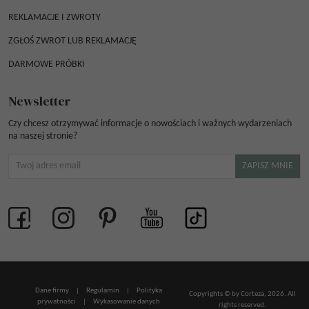
REKLAMACJE I ZWROTY
ZGŁOŚ ZWROT LUB REKLAMACJĘ
DARMOWE PRÓBKI
Newsletter
Czy chcesz otrzymywać informacje o nowościach i ważnych wydarzeniach
na naszej stronie?
Dane firmy
|
Regulamin
|
Polityka
Copyrights © by Corteza, 2026. All
prywatności
|
Wykasowanie danych
rights reserved.