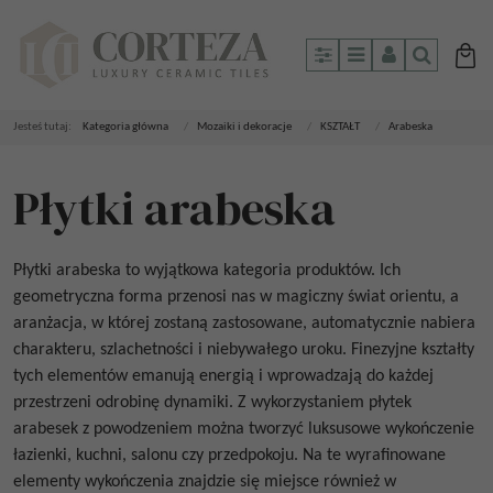
Panel
Menu
Panel
Szukaj
Jesteś tutaj:
Kategoria główna
/
Mozaiki i dekoracje
/
KSZTAŁT
/
Arabeska
Płytki arabeska
Płytki arabeska to wyjątkowa kategoria produktów. Ich
geometryczna forma przenosi nas w magiczny świat orientu, a
aranżacja, w której zostaną zastosowane, automatycznie nabiera
charakteru, szlachetności i niebywałego uroku. Finezyjne kształty
tych elementów emanują energią i wprowadzają do każdej
przestrzeni odrobinę dynamiki. Z wykorzystaniem płytek
arabesek z powodzeniem można tworzyć luksusowe wykończenie
łazienki, kuchni, salonu czy przedpokoju. Na te wyrafinowane
elementy wykończenia znajdzie się miejsce również w