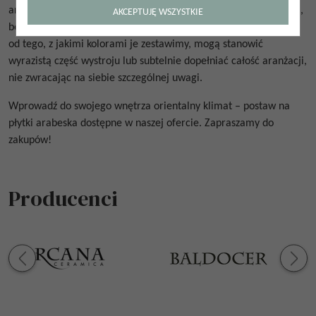
aranżacyjnych, w tym przede wszystkim do stylu marokańskiego,
AKCEPTUJĘ WSZYSTKIE
boho, klasycznego, nowoczesnego i eklektycznego. W zależności
od tego, z jakimi kolorami je zestawimy, mogą stanowić
wyrazistą część wystroju lub subtelnie dopełniać całość aranżacji,
nie zwracając na siebie szczególnej uwagi.
Wprowadź do swojego wnętrza orientalny klimat – postaw na
płytki arabeska dostępne w naszej ofercie. Zapraszamy do
zakupów!
Producenci