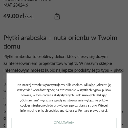
MAT 28X24,6
49.00
zł
/
szt.
Płytki arabeska – nuta orientu w Twoim
domu
Płytki arabeska to osobliwy dekor, który cieszy się dużym
zainteresowaniem projektantów wnętrz. W naszym sklepie
internetowym możesz kupić najlepsze produkty tego typu – płytki
I gatunku. Cechują się wysoką wytrzymałością i odpornością na
uszkodzenia. Dzięki wierzchniej warstwie szkliwa są także łatwe
Na naszej stronie wykorzystujemy pliki cookies. Klikając „Akceptuję
wszystkie” wyrażasz zgodę na stosowanie wszystkich typów plików
w czyszczeniu. Oferujemy modele ścienne i podłogowe, o
cookies, w tym cookies statystycznych i reklamowych. Klikając
antyrefleksyjnym lub delikatnie połyskującym wykończeniu. Te
„Odmawiam” wyrażasz zgodę na stosowanie wyłącznie plików
ostatnie będą dobrym wyborem zwłaszcza do małych
cookies niezbędnych do prawidłowego działania strony. Więcej
informacji o plikach cookies znajdziesz w Polityce prywatności.
pomieszczeń, które potrzebują optycznego powiększenia, a także
do wnętrz, którym chcemy nadać wyjątkowo luksusowego
ODMAWIAM
charakteru. Ogólnie płytki arabeska polecane są do wielu stylów