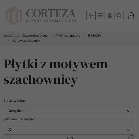
Panel
Menu
Panel
Szukaj
Jesteś tutaj:
Kategoria główna
/
Płytki ceramiczne
/
IMITACJA
/
Motyw szachownicy
Płytki z motywem
szachownicy
Sortuj według
:
Wyników na stronie
:
1
2