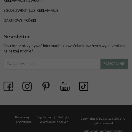
REKLAMACJE I ZWROTY
ZGŁOŚ ZWROT LUB REKLAMACJĘ
DARMOWE PRÓBKI
Newsletter
Czy chcesz otrzymywać informacje o nowościach i ważnych wydarzeniach
na naszej stronie?
Dane firmy
|
Regulamin
|
Polityka
Copyrights © by Corteza, 2026. All
prywatności
|
Wykasowanie danych
rights reserved.
InfoSerwis
-
oprogramowanie