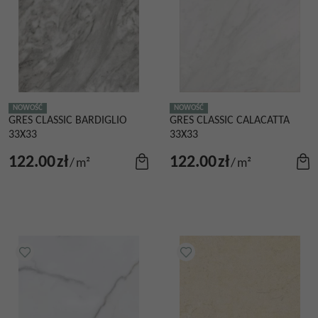
NOWOŚĆ
NOWOŚĆ
GRES CLASSIC BARDIGLIO
GRES CLASSIC CALACATTA
33X33
33X33
122.00
zł
122.00
zł
/
m²
/
m²