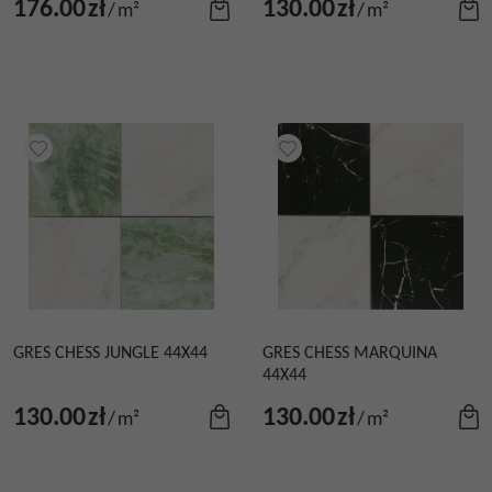
176.00
zł
130.00
zł
/
m²
/
m²
GRES CHESS JUNGLE 44X44
GRES CHESS MARQUINA
44X44
130.00
zł
130.00
zł
/
m²
/
m²