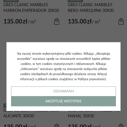
NOWOŚĆ
NOWOŚĆ
GRES CLASSIC MARBLES
GRES CLASSIC MARBLES
MARRON EMPERADOR 30X30
NERO MARQUINA 30X30
135.00
zł
135.00
zł
/
m²
/
m²
Na naszej stronie wykorzystujemy pliki cookies. Klikając „Akceptuję
wszystkie” wyrażasz zgodę na stosowanie wszystkich typów plików
cookies, w tym cookies statystycznych i reklamowych. Klikając
„Odmawiam” wyrażasz zgodę na stosowanie wyłącznie plików
cookies niezbędnych do prawidłowego działania strony. Więcej
informacji o plikach cookies znajdziesz w Polityce prywatności.
ODMAWIAM
AKCEPTUJĘ WSZYSTKIE
NOWOŚĆ
NOWOŚĆ
GRES CLASSIC MARBLES ROJO
GRES CLASSIC MARBLES TAJ
ALICANTE 30X30
MAHAL 30X30