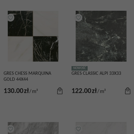
NOWOŚĆ
GRES CHESS MARQUINA
GRES CLASSIC ALPI 33X33
GOLD 44X44
130.00
zł
122.00
zł
/
m²
/
m²