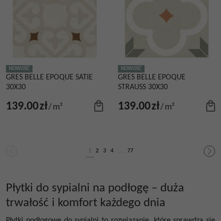
NOWOŚĆ
NOWOŚĆ
GRES BELLE EPOQUE SATIE
GRES BELLE EPOQUE
30X30
STRAUSS 30X30
139.00
zł
139.00
zł
/
m²
/
m²
1
2
3
4
...
77
Płytki do sypialni na podłogę – duża
trwałość i komfort każdego dnia
Płytki podłogowe do sypialni to rozwiązanie, które sprawdza się