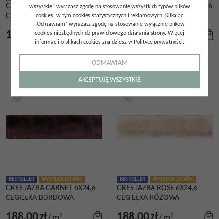
GRES JAZBA BEIGE 6X24,6
GRES JAZBA CARAMEL 6X24,6
wszystkie” wyrażasz zgodę na stosowanie wszystkich typów plików
CEGIEŁKA BEŻOWA
CEGIEŁKA POMARAŃCZOWA
cookies, w tym cookies statystycznych i reklamowych. Klikając
„Odmawiam” wyrażasz zgodę na stosowanie wyłącznie plików
188.00
zł
188.00
zł
cookies niezbędnych do prawidłowego działania strony. Więcej
/
m²
/
m²
informacji o plikach cookies znajdziesz w Polityce prywatności.
ODMAWIAM
AKCEPTUJĘ WSZYSTKIE
BESTSELLER
WYSYŁKA DO 48H
BESTSELLER
WYSYŁKA DO 48H
GRES JAZBA GARNET 6X24,6
GRES JAZBA ROSE 6X24,6
CEGIEŁKA BORDOWA
CEGIEŁKA RÓŻOWA
188.00
zł
188.00
zł
/
m²
/
m²