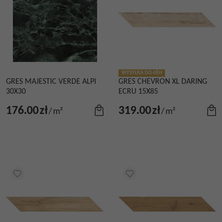
WYSYŁKA DO 48H
GRES MAJESTIC VERDE ALPI
GRES CHEVRON XL DARING
30X30
ECRU 15X85
176.00
zł
319.00
zł
/
m²
/
m²