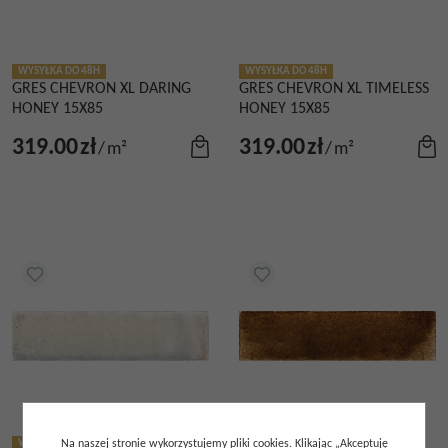
WYSYŁKA DO 48H
WYSYŁKA DO 48H
GRES CHEVRON XL DARING
GRES CHEVRON XL TIMELESS
HONEY 15X85
HONEY 15X85
319.00
zł
319.00
zł
/
m²
/
m²
Na naszej stronie wykorzystujemy pliki cookies. Klikając „Akceptuję
WYSYŁKA DO 48H
BESTSELLER
WYSYŁKA DO 48H