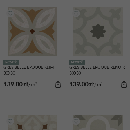
NOWOŚĆ
NOWOŚĆ
GRES BELLE EPOQUE KLIMT
GRES BELLE EPOQUE RENOIR
30X30
30X30
139.00
zł
139.00
zł
/
m²
/
m²