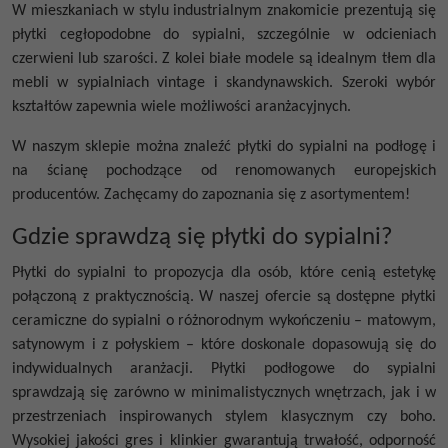
W mieszkaniach w stylu industrialnym znakomicie prezentują się
płytki cegłopodobne do sypialni, szczególnie w odcieniach
czerwieni lub szarości. Z kolei białe modele są idealnym tłem dla
mebli w sypialniach vintage i skandynawskich. Szeroki wybór
kształtów zapewnia wiele możliwości aranżacyjnych.
W naszym sklepie można znaleźć płytki do sypialni na podłogę i
na ścianę pochodzące od renomowanych europejskich
producentów. Zachęcamy do zapoznania się z asortymentem!
Gdzie sprawdzą się płytki do sypialni?
Płytki do sypialni to propozycja dla osób, które cenią estetykę
połączoną z praktycznością. W naszej ofercie są dostępne płytki
ceramiczne do sypialni o różnorodnym wykończeniu – matowym,
satynowym i z połyskiem – które doskonale dopasowują się do
indywidualnych aranżacji. Płytki podłogowe do sypialni
sprawdzają się zarówno w minimalistycznych wnętrzach, jak i w
przestrzeniach inspirowanych stylem klasycznym czy boho.
Wysokiej jakości gres i klinkier gwarantują trwałość, odporność