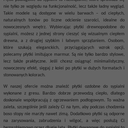
nie tylko ze względu na funkcjonalność, lecz także ładny wygląd.
Takie modele są dostępne w wielu barwach – od ciepłych,
naturalnych tonów po liczne odcienie szarości, idealne do
nowoczesnych wnętrz. Wybierając płytki drewnopodobne do
sypialni, możesz z jednej strony cieszyć się wizualnym ciepłem
drewna, a z drugiej szybkim i łatwym sprzątaniem. Osobom,
które szukają eleganckich, przyciągających wzrok opcji,
polecamy płytki imitujące marmur. Są nie tylko bardzo stylowe,
lecz także praktyczne. Jeśli chcesz osiągnąć minimalistyczny,
nowoczesny efekt, sięgaj z kolei po płytki w dużych formatach i
stonowanych kolorach.
W naszej ofercie można znaleźć płytki ozdobne do sypialni
wykonane z gresu. Bardzo dobrze przewodzą ciepło, dlatego
doskonale współpracują z ogrzewaniem podłogowym. To ważna
zaleta, szczególnie jeśli zależy Ci na tym, aby podczas chodzenia
boso stopy nie marzły nawet zimą. Dodatkowo płytki są odporne
na zarysowania, zabrudzenia i wilgoć, a więc posłużą Ci
bezproblemowo przez długie lata. Płytki dywanowe do sypialni to