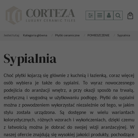
Panel
Menu
Panel
Szukaj
Jesteś tutaj:
Kategoria główna
/
Płytki ceramiczne
/
POMIESZCZENIE
/
Sypialnia
Sypialnia
Choć płytki kojarzą się głównie z kuchnią i łazienką, coraz więcej
osób wybiera je także do sypialni. To wyraz nowoczesnego
podejścia do aranżacji wnętrz, a przy okazji sposób na trwałą,
estetyczną i wygodną w użytkowaniu podłogę. Płytki do sypialni
można z powodzeniem wykorzystać niezależnie od tego, w jakim
stylu została urządzona. Są dostępne w wielu wariantach
kolorystycznych, różnych wzorach i wykończeniach, dzięki czemu
z łatwością można je dobrać do swojej wizji aranżacyjnej. W
naszej ofercie znajdują się wysokiej jakości produkty, pochodzące