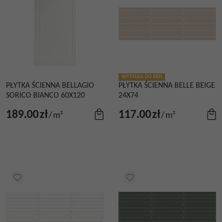
WYSYŁKA DO 48H
PŁYTKA ŚCIENNA BELLAGIO
PŁYTKA ŚCIENNA BELLE BEIGE
SORICO BIANCO 60X120
24X74
189.00
zł
117.00
zł
/
m²
/
m²