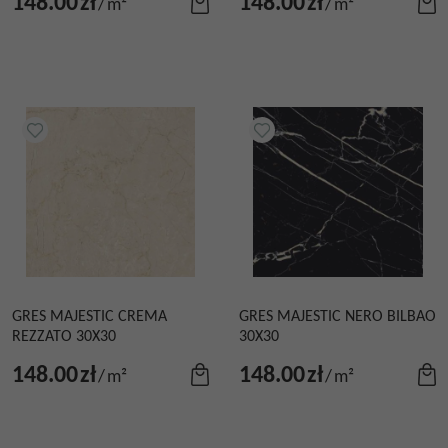
148.00
zł
148.00
zł
/
m²
/
m²
GRES MAJESTIC CREMA
GRES MAJESTIC NERO BILBAO
REZZATO 30X30
30X30
148.00
zł
148.00
zł
/
m²
/
m²