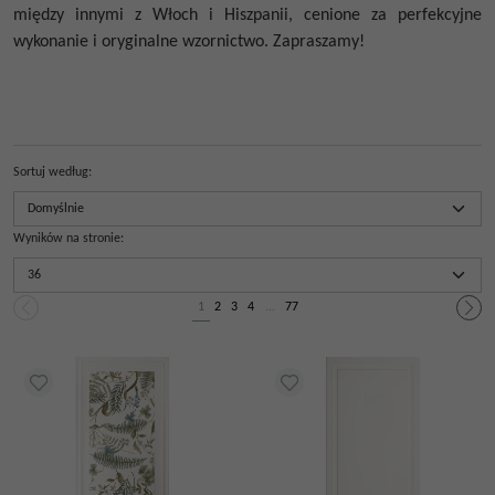
między innymi z Włoch i Hiszpanii, cenione za perfekcyjne
wykonanie i oryginalne wzornictwo. Zapraszamy!
Sortuj według
:
Wyników na stronie
:
1
2
3
4
...
77