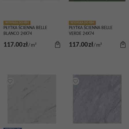
WYSYŁKA DO 48H
WYSYŁKA DO 48H
PŁYTKA ŚCIENNA BELLE
PŁYTKA ŚCIENNA BELLE
BLANCO 24X74
VERDE 24X74
117.00
zł
117.00
zł
/
m²
/
m²