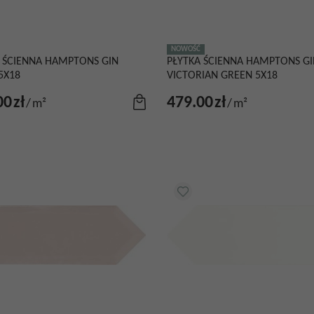
NOWOŚĆ
 ŚCIENNA HAMPTONS GIN
PŁYTKA ŚCIENNA HAMPTONS GI
5X18
VICTORIAN GREEN 5X18
00
zł
479.00
zł
/
m²
/
m²