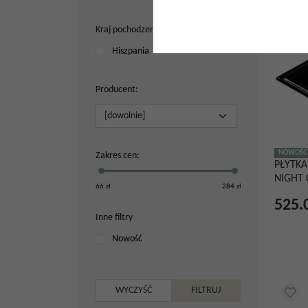
Kraj pochodzenia
Hiszpania
Producent
:
NOWOŚĆ
Zakres cen
:
PŁYTK
NIGHT 
66
zł
284
zł
525.
Inne filtry
Nowość