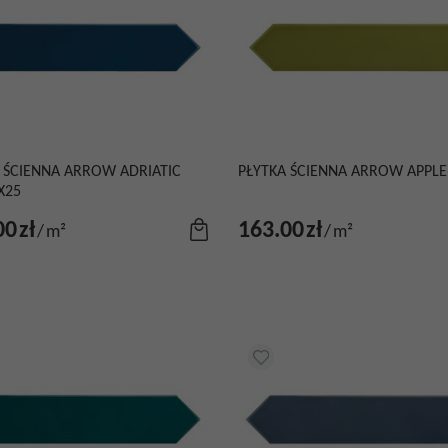
 ŚCIENNA ARROW ADRIATIC
PŁYTKA ŚCIENNA ARROW APPLE
X25
00
zł
163.00
zł
/
m²
/
m²