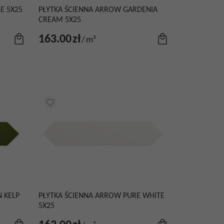
E 5X25
PŁYTKA ŚCIENNA ARROW GARDENIA
CREAM 5X25
163.00
zł
/
m²
 KELP
PŁYTKA ŚCIENNA ARROW PURE WHITE
5X25