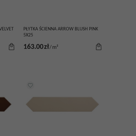
VELVET
PŁYTKA ŚCIENNA ARROW BLUSH PINK
5X25
163.00
zł
/
m²