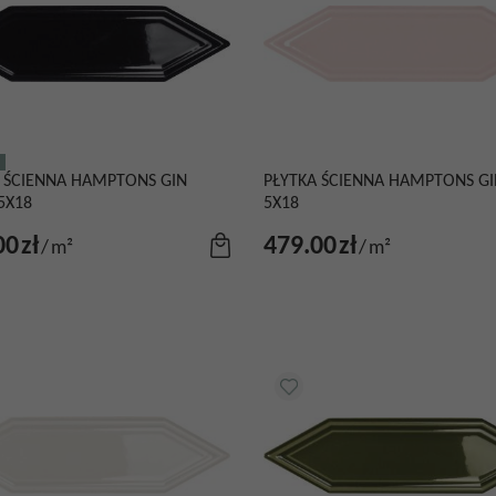
 ŚCIENNA HAMPTONS GIN
PŁYTKA ŚCIENNA HAMPTONS GI
5X18
5X18
00
zł
479.00
zł
/
m²
/
m²