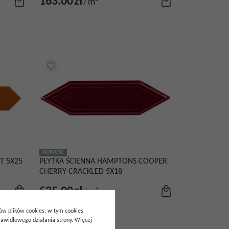
163.00
zł
/
m²
NOWOŚĆ
T 5X25
PŁYTKA ŚCIENNA HAMPTONS COOPER
CHERRY CRACKLED 5X18
525.00
zł
/
m²
pów plików cookies, w tym cookies
awidłowego działania strony. Więcej