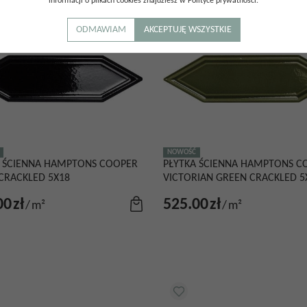
informacji o plikach cookies znajdziesz w Polityce prywatności.
ODMAWIAM
AKCEPTUJĘ WSZYSTKIE
NOWOŚĆ
A ŚCIENNA HAMPTONS COOPER
PŁYTKA ŚCIENNA HAMPTONS C
CRACKLED 5X18
VICTORIAN GREEN CRACKLED 5
00
zł
525.00
zł
/
m²
/
m²