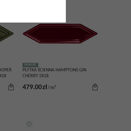
NOWOŚĆ
OOPER
PŁYTKA ŚCIENNA HAMPTONS GIN
X18
CHERRY 5X18
479.00
zł
/
m²