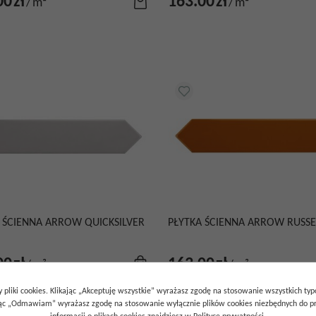
00
zł
163.00
zł
/
m²
/
m²
 ŚCIENNA ARROW QUICKSILVER
PŁYTKA ŚCIENNA ARROW RUSSE
00
zł
163.00
zł
/
m²
/
m²
 pliki cookies. Klikając „Akceptuję wszystkie” wyrażasz zgodę na stosowanie wszystkich ty
ając „Odmawiam” wyrażasz zgodę na stosowanie wyłącznie plików cookies niezbędnych do pr