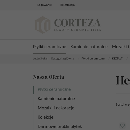
Logowanie
Rejestracja
Płytki ceramiczne
Kamienie naturalne
Mozaiki i
Jesteś tutaj:
Kategoria główna
/
Płytki ceramiczne
/
KSZTAŁT
/
He
Nasza Oferta
Płytki ceramiczne
Kamienie naturalne
Sortuj we
Mozaiki i dekoracje
Kolekcje
Darmowe próbki płytek