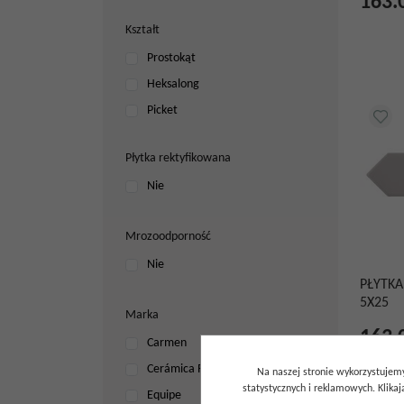
163.
Zielony
Kształt
Prostokąt
Heksalong
Picket
Płytka rektyfikowana
Nie
Mrozoodporność
Nie
PŁYTKA
5X25
Marka
163.
Carmen
Cerámica Ribesalbes
Na naszej stronie wykorzystujemy
statystycznych i reklamowych. Klik
Equipe