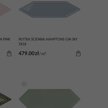
N PINK
PŁYTKA ŚCIENNA HAMPTONS GIN SKY
5X18
479.00
zł
/
m²