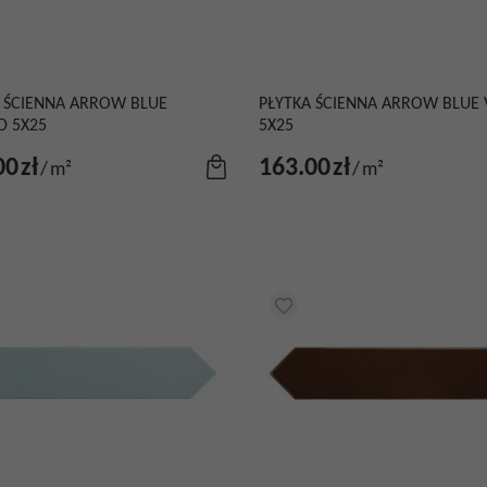
 ŚCIENNA ARROW BLUE
PŁYTKA ŚCIENNA ARROW BLUE 
D 5X25
5X25
00
zł
163.00
zł
/
m²
/
m²