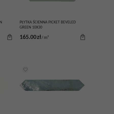
N
PŁYTKA ŚCIENNA PICKET BEVELED
GREEN 10X30
165.00
zł
/
m²