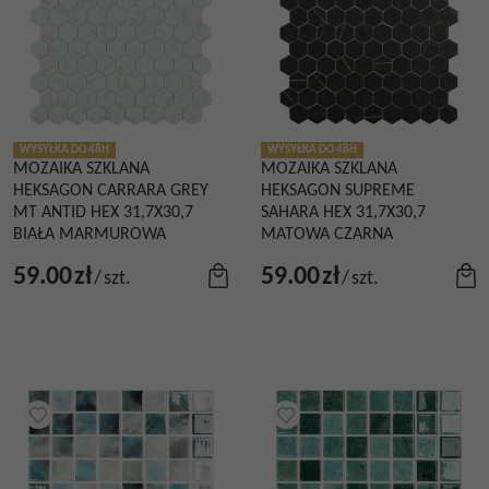
WYSYŁKA DO 48H
WYSYŁKA DO 48H
MOZAIKA SZKLANA
MOZAIKA SZKLANA
HEKSAGON CARRARA GREY
HEKSAGON SUPREME
MT ANTID HEX 31,7X30,7
SAHARA HEX 31,7X30,7
BIAŁA MARMUROWA
MATOWA CZARNA
59.00
zł
59.00
zł
/
szt.
/
szt.