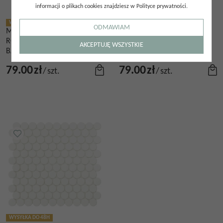
informacji o plikach cookies znajdziesz w Polityce prywatności.
WYSYŁKA DO 48H
WYSYŁKA DO 48H
ODMAWIAM
MOZAIKA SZKLANA NATURE
MOZAIKA SZKLANA NATURE
ROYAL MALLA 31,5X31,5
SKY MALLA 31,5X31,5
AKCEPTUJĘ WSZYSTKIE
BASENOWA NIEBIESKA
BASENOWA NIEBIESKA
79.00
zł
79.00
zł
/
szt.
/
szt.
WYSYŁKA DO 48H