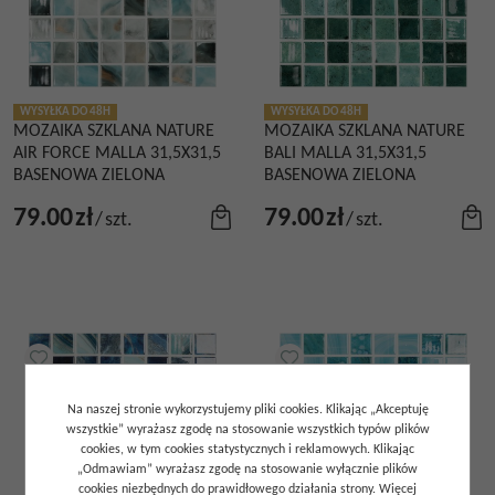
WYSYŁKA DO 48H
WYSYŁKA DO 48H
MOZAIKA SZKLANA NATURE
MOZAIKA SZKLANA NATURE
AIR FORCE MALLA 31,5X31,5
BALI MALLA 31,5X31,5
BASENOWA ZIELONA
BASENOWA ZIELONA
79.00
zł
79.00
zł
/
szt.
/
szt.
Na naszej stronie wykorzystujemy pliki cookies. Klikając „Akceptuję
wszystkie” wyrażasz zgodę na stosowanie wszystkich typów plików
cookies, w tym cookies statystycznych i reklamowych. Klikając
„Odmawiam” wyrażasz zgodę na stosowanie wyłącznie plików
cookies niezbędnych do prawidłowego działania strony. Więcej