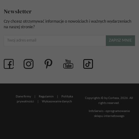
Newsletter
Czy chcesz otrzymywać informacje o nowościach i ważnych wydarzeniach
na naszej stronie?
Dane firmy
|
Regulamin
|
Polityka
Copyrights © by Corteza, 2026. All
prywatności
|
Wykasowanie danych
rights reserved.
InfoSerwis
-
oprogramowanie
sklepu internetowego