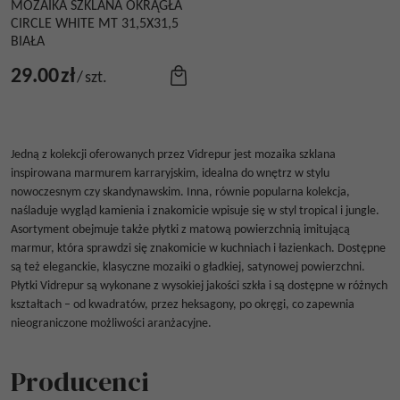
MOZAIKA SZKLANA OKRĄGŁA
CIRCLE WHITE MT 31,5X31,5
BIAŁA
29.00
zł
/
szt.
Jedną z kolekcji oferowanych przez Vidrepur jest mozaika szklana
inspirowana marmurem karraryjskim, idealna do wnętrz w stylu
nowoczesnym czy skandynawskim. Inna, równie popularna kolekcja,
naśladuje wygląd kamienia i znakomicie wpisuje się w styl tropical i jungle.
Asortyment obejmuje także płytki z matową powierzchnią imitującą
marmur, która sprawdzi się znakomicie w kuchniach i łazienkach. Dostępne
są też eleganckie, klasyczne mozaiki o gładkiej, satynowej powierzchni.
Płytki Vidrepur są wykonane z wysokiej jakości szkła i są dostępne w różnych
kształtach – od kwadratów, przez heksagony, po okręgi, co zapewnia
nieograniczone możliwości aranżacyjne.
Producenci