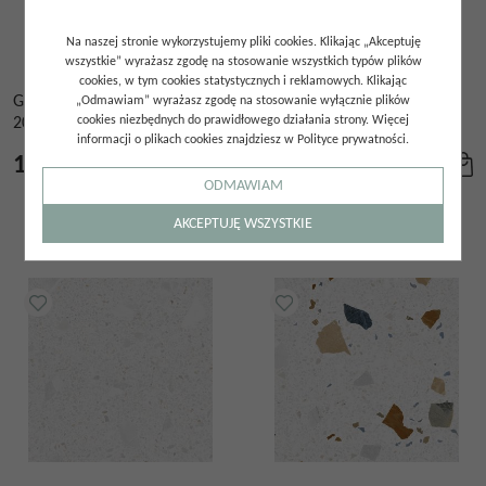
Na naszej stronie wykorzystujemy pliki cookies. Klikając „Akceptuję
wszystkie” wyrażasz zgodę na stosowanie wszystkich typów plików
cookies, w tym cookies statystycznych i reklamowych. Klikając
GRES STRACCIATELLA GUBA
GRES STRACCIATELLA
„Odmawiam” wyrażasz zgodę na stosowanie wyłącznie plików
cookies niezbędnych do prawidłowego działania strony. Więcej
20X20
MISCELA GRAFITO 60X60
informacji o plikach cookies znajdziesz w Polityce prywatności.
150.00
zł
150.00
zł
/
m²
/
m²
ODMAWIAM
AKCEPTUJĘ WSZYSTKIE