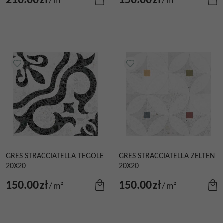
210.00
zł
150.00
zł
/
m²
/
m²
GRES STRACCIATELLA TEGOLE
GRES STRACCIATELLA ZELTEN
20X20
20X20
150.00
zł
150.00
zł
/
m²
/
m²