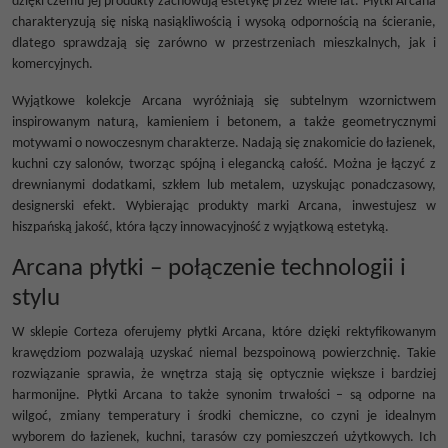
dzięki czemu jej produkty zachowują estetykę przez wiele lat. Płytki Arcana
charakteryzują się niską nasiąkliwością i wysoką odpornością na ścieranie,
dlatego sprawdzają się zarówno w przestrzeniach mieszkalnych, jak i
komercyjnych.
Wyjątkowe kolekcje Arcana wyróżniają się subtelnym wzornictwem
inspirowanym naturą, kamieniem i betonem, a także geometrycznymi
motywami o nowoczesnym charakterze. Nadają się znakomicie do łazienek,
kuchni czy salonów, tworząc spójną i elegancką całość. Można je łączyć z
drewnianymi dodatkami, szkłem lub metalem, uzyskując ponadczasowy,
designerski efekt. Wybierając produkty marki Arcana, inwestujesz w
hiszpańską jakość, która łączy innowacyjność z wyjątkową estetyką.
Arcana płytki – połączenie technologii i
stylu
W sklepie Corteza oferujemy płytki Arcana, które dzięki rektyfikowanym
krawędziom pozwalają uzyskać niemal bezspoinową powierzchnię. Takie
rozwiązanie sprawia, że wnętrza stają się optycznie większe i bardziej
harmonijne. Płytki Arcana to także synonim trwałości – są odporne na
wilgoć, zmiany temperatury i środki chemiczne, co czyni je idealnym
wyborem do łazienek, kuchni, tarasów czy pomieszczeń użytkowych. Ich