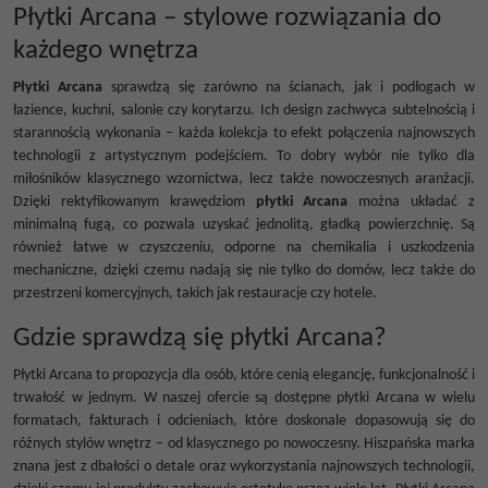
Płytki Arcana – stylowe rozwiązania do
każdego wnętrza
Płytki Arcana
sprawdzą się zarówno na ścianach, jak i podłogach w
łazience, kuchni, salonie czy korytarzu. Ich design zachwyca subtelnością i
starannością wykonania – każda kolekcja to efekt połączenia najnowszych
technologii z artystycznym podejściem. To dobry wybór nie tylko dla
miłośników klasycznego wzornictwa, lecz także nowoczesnych aranżacji.
Dzięki rektyfikowanym krawędziom
płytki Arcana
można układać z
minimalną fugą, co pozwala uzyskać jednolitą, gładką powierzchnię. Są
również łatwe w czyszczeniu, odporne na chemikalia i uszkodzenia
mechaniczne, dzięki czemu nadają się nie tylko do domów, lecz także do
przestrzeni komercyjnych, takich jak restauracje czy hotele.
Gdzie sprawdzą się płytki Arcana?
Płytki Arcana to propozycja dla osób, które cenią elegancję, funkcjonalność i
trwałość w jednym. W naszej ofercie są dostępne płytki Arcana w wielu
formatach, fakturach i odcieniach, które doskonale dopasowują się do
różnych stylów wnętrz – od klasycznego po nowoczesny. Hiszpańska marka
znana jest z dbałości o detale oraz wykorzystania najnowszych technologii,