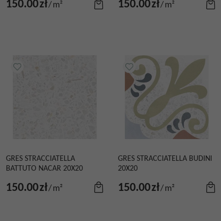
150.00
zł
150.00
zł
/
m²
/
m²
GRES STRACCIATELLA
GRES STRACCIATELLA BUDINI
BATTUTO NACAR 20X20
20X20
150.00
zł
150.00
zł
/
m²
/
m²