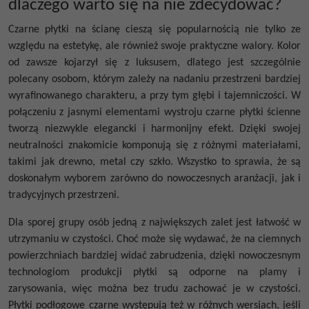
dlaczego warto się na nie zdecydować?
Czarne płytki na ścianę
cieszą się popularnością nie tylko ze
względu na estetykę, ale również swoje praktyczne walory. Kolor
od zawsze kojarzył się z luksusem, dlatego jest szczególnie
polecany osobom, którym zależy na nadaniu przestrzeni bardziej
wyrafinowanego charakteru, a przy tym głębi i tajemniczości. W
połączeniu z jasnymi elementami wystroju
czarne płytki ścienne
tworzą niezwykle elegancki i harmonijny efekt.
Dzięki swojej
neutralności znakomicie komponują się z różnymi materiałami,
takimi jak drewno, metal czy szkło.
Wszystko to sprawia, że są
doskonałym wyborem zarówno do nowoczesnych aranżacji, jak i
tradycyjnych przestrzeni.
Dla sporej grupy osób jedną z największych zalet jest łatwość w
utrzymaniu w czystości. Choć może się wydawać, że na ciemnych
powierzchniach bardziej widać zabrudzenia, dzięki nowoczesnym
technologiom produkcji płytki są odporne na plamy i
zarysowania, więc można bez trudu zachować je w czystości.
Płytki podłogowe czarne
występują też w różnych wersjach, jeśli