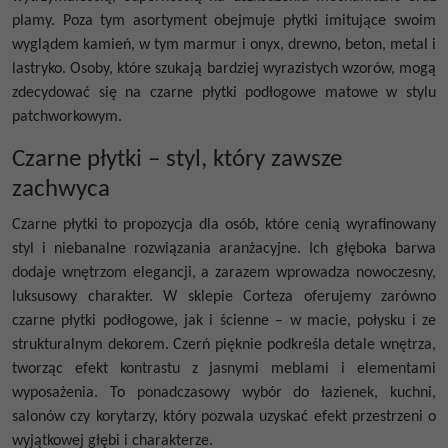
plamy. Poza tym asortyment obejmuje płytki imitujące swoim
wyglądem kamień, w tym marmur i onyx, drewno, beton, metal i
lastryko. Osoby, które szukają bardziej wyrazistych wzorów, mogą
zdecydować się na
czarne płytki podłogowe matowe
w stylu
patchworkowym.
Czarne płytki – styl, który zawsze
zachwyca
Czarne płytki
to propozycja dla osób, które cenią wyrafinowany
styl i niebanalne rozwiązania aranżacyjne. Ich głęboka barwa
dodaje wnętrzom elegancji, a zarazem wprowadza nowoczesny,
luksusowy charakter. W sklepie Corteza oferujemy zarówno
czarne płytki podłogowe
, jak i ścienne – w macie, połysku i ze
strukturalnym dekorem. Czerń pięknie podkreśla detale wnętrza,
tworząc efekt kontrastu z jasnymi meblami i elementami
wyposażenia. To ponadczasowy wybór do łazienek, kuchni,
salonów czy korytarzy, który pozwala uzyskać efekt przestrzeni o
wyjątkowej głębi i charakterze.