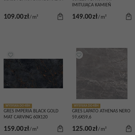
IMITUJĄCA KAMIEŃ
109.00
zł
149.00
zł
/
m²
/
m²
WYSYŁKA DO 48H
WYSYŁKA DO 48H
GRES IMPERIA BLACK GOLD
GRES LAPATO ATHENAS NERO
MAT CARVING 60X120
59,6X59,6
159.00
zł
125.00
zł
/
m²
/
m²