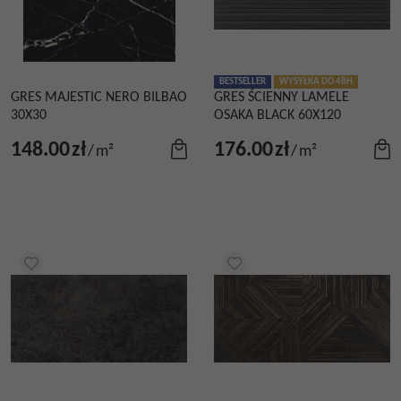
BESTSELLER
WYSYŁKA DO 48H
GRES MAJESTIC NERO BILBAO
GRES ŚCIENNY LAMELE
30X30
OSAKA BLACK 60X120
148.00
zł
176.00
zł
/
m²
/
m²