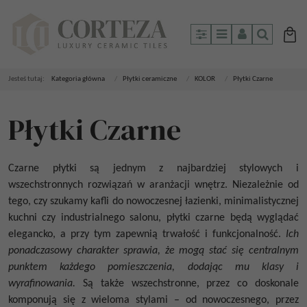
Panel
Menu
Panel
Szukaj
Jesteś tutaj:
Kategoria główna
/
Płytki ceramiczne
/
KOLOR
/
Płytki Czarne
Płytki Czarne
Czarne płytki
są jednym z najbardziej stylowych i
wszechstronnych rozwiązań w aranżacji wnętrz. Niezależnie od
tego, czy szukamy kafli do nowoczesnej łazienki, minimalistycznej
kuchni czy industrialnego salonu,
płytki czarne
będą wyglądać
elegancko, a przy tym zapewnią trwałość i funkcjonalność.
Ich
ponadczasowy charakter sprawia, że mogą stać się centralnym
punktem każdego pomieszczenia, dodając mu klasy i
wyrafinowania.
Są także wszechstronne, przez co doskonale
komponują się z wieloma stylami – od nowoczesnego, przez