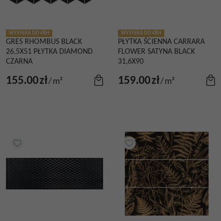
WYSYŁKA DO 48H
WYSYŁKA DO 48H
GRES RHOMBUS BLACK
PŁYTKA ŚCIENNA CARRARA
26,5X51 PŁYTKA DIAMOND
FLOWER SATYNA BLACK
CZARNA
31,6X90
155.00
zł
159.00
zł
/
m²
/
m²