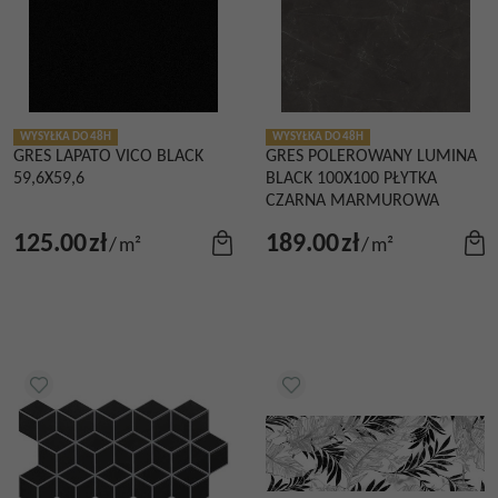
WYSYŁKA DO 48H
WYSYŁKA DO 48H
GRES LAPATO VICO BLACK
GRES POLEROWANY LUMINA
59,6X59,6
BLACK 100X100 PŁYTKA
CZARNA MARMUROWA
125.00
zł
189.00
zł
/
m²
/
m²