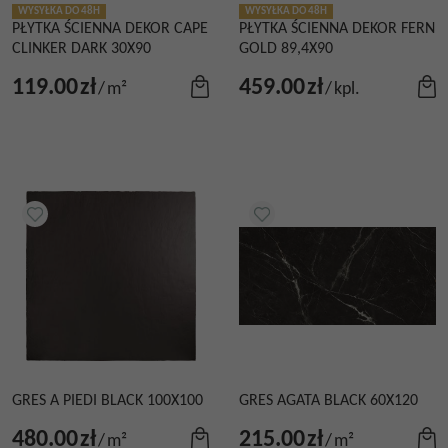
WYSYŁKA DO 48H
WYSYŁKA DO 48H
PŁYTKA ŚCIENNA DEKOR CAPE
PŁYTKA ŚCIENNA DEKOR FERN
CLINKER DARK 30X90
GOLD 89,4X90
119.00
zł
459.00
zł
/
m²
/
kpl.
GRES A PIEDI BLACK 100X100
GRES AGATA BLACK 60X120
480.00
zł
215.00
zł
/
m²
/
m²