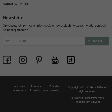
DARMOWE PRÓBKI
Newsletter
Czy chcesz otrzymywać informacje o nowościach i ważnych wydarzeniach
na naszej stronie?
Dane firmy
|
Regulamin
|
Polityka
Copyrights © by Corteza, 2026. All
prywatności
|
Wykasowanie danych
rights reserved.
InfoSerwis
-
oprogramowanie
sklepu internetowego