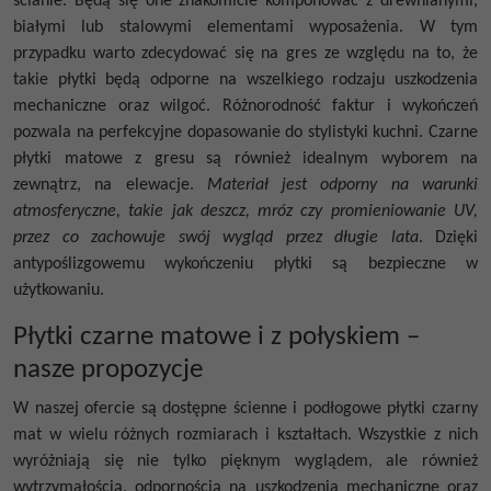
ścianie
. Będą się one znakomicie komponować z drewnianymi,
białymi lub stalowymi elementami wyposażenia. W tym
przypadku warto zdecydować się na gres ze względu na to, że
takie płytki będą odporne na wszelkiego rodzaju uszkodzenia
mechaniczne oraz wilgoć. Różnorodność faktur i wykończeń
pozwala na perfekcyjne dopasowanie do stylistyki kuchni.
Czarne
płytki matowe
z gresu są również idealnym wyborem na
zewnątrz, na elewacje.
Materiał jest odporny na warunki
atmosferyczne, takie jak deszcz, mróz czy promieniowanie UV,
przez co zachowuje swój wygląd przez długie lata
. Dzięki
antypoślizgowemu wykończeniu płytki są bezpieczne w
użytkowaniu.
Płytki czarne matowe i z połyskiem –
nasze propozycje
W naszej ofercie są dostępne ścienne i podłogowe
płytki czarny
mat
w wielu różnych rozmiarach i kształtach. Wszystkie z nich
wyróżniają się nie tylko pięknym wyglądem, ale również
wytrzymałością, odpornością na uszkodzenia mechaniczne oraz