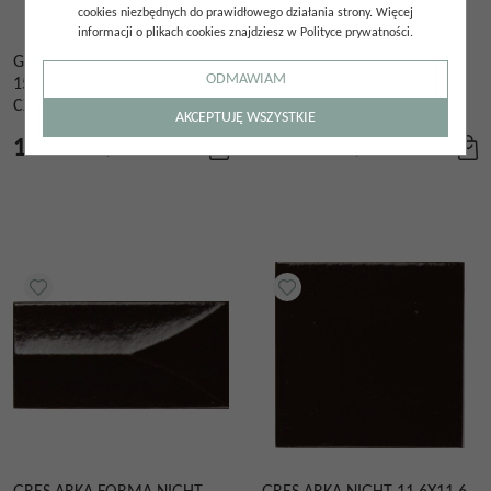
cookies niezbędnych do prawidłowego działania strony. Więcej
informacji o plikach cookies znajdziesz w Polityce prywatności.
GRES ARGOS MATTE BLACK
GRES ARGOS MATTE BLACK
ODMAWIAM
15X45 PŁYTKA CEGIEŁKA
56X48,5
CZARNA
AKCEPTUJĘ WSZYSTKIE
155.00
zł
175.00
zł
/
m²
/
m²