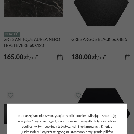
NOWOŚĆ
GRES ANTIQUE AUREA NERO
GRES ARGOS BLACK 56X48,5
TRASTEVERE 60X120
165.00
zł
180.00
zł
/
m²
/
m²
Na naszej stronie wykorzystujemy pliki cookies. Klikając „Akceptuję
wszystkie” wyrażasz zgodę na stosowanie wszystkich typów plików
cookies, w tym cookies statystycznych i reklamowych. Klikając
„Odmawiam” wyrażasz zgodę na stosowanie wyłącznie plików