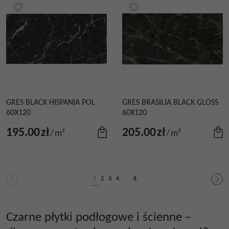
GRES BLACK HISPANIA POL
GRES BRASILIA BLACK GLOSS
60X120
60X120
195.00
zł
205.00
zł
/
m²
/
m²
1
2
3
4
...
6
Czarne płytki podłogowe i ścienne –