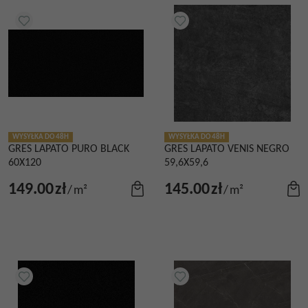
WYSYŁKA DO 48H
WYSYŁKA DO 48H
GRES LAPATO PURO BLACK
GRES LAPATO VENIS NEGRO
60X120
59,6X59,6
149.00
zł
145.00
zł
/
m²
/
m²