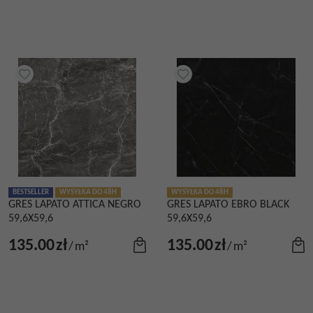
BESTSELLER
WYSYŁKA DO 48H
WYSYŁKA DO 48H
GRES LAPATO ATTICA NEGRO
GRES LAPATO EBRO BLACK
59,6X59,6
59,6X59,6
135.00
zł
135.00
zł
/
m²
/
m²