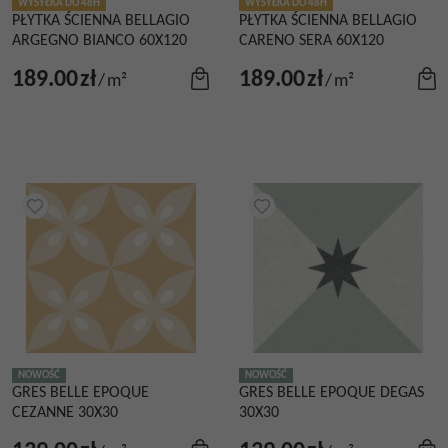
WYSYŁKA DO 48H
WYSYŁKA DO 48H
PŁYTKA ŚCIENNA BELLAGIO
PŁYTKA ŚCIENNA BELLAGIO
ARGEGNO BIANCO 60X120
CARENO SERA 60X120
189.00
zł
189.00
zł
/
m²
/
m²
NOWOŚĆ
NOWOŚĆ
GRES BELLE EPOQUE
GRES BELLE EPOQUE DEGAS
CEZANNE 30X30
30X30