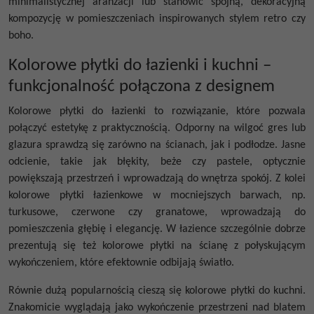
minimalistycznej aranżacji lub stanowić spójną, dekoracyjną
kompozycję w pomieszczeniach inspirowanych stylem retro czy
boho.
Kolorowe płytki do łazienki i kuchni –
funkcjonalność połączona z designem
Kolorowe płytki do łazienki
to rozwiązanie, które pozwala
połączyć estetykę z praktycznością. Odporny na wilgoć gres lub
glazura sprawdzą się zarówno na ścianach, jak i podłodze. Jasne
odcienie, takie jak błękity, beże czy pastele, optycznie
powiększają przestrzeń i wprowadzają do wnętrza spokój. Z kolei
kolorowe płytki łazienkowe
w mocniejszych barwach, np.
turkusowe, czerwone czy granatowe, wprowadzają do
pomieszczenia głębię i elegancję. W łazience szczególnie dobrze
prezentują się też
kolorowe płytki na ścianę
z połyskującym
wykończeniem, które efektownie odbijają światło.
Równie dużą popularnością cieszą się
kolorowe płytki do kuchni
.
Znakomicie wyglądają jako wykończenie przestrzeni nad blatem