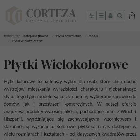
Panel
Menu
Panel
Szukaj
Jesteś tutaj:
Kategoria główna
/
Płytki ceramiczne
/
KOLOR
/
Płytki Wielokolorowe
Płytki Wielokolorowe
Płytki kolorowe to najlepszy wybór dla osób, które chcą dodać
wystrojowi mieszkania wyrazistości, charakteru i niebanalnego
stylu. Tego typu modele są coraz chętniej wybierane zarówno do
domów, jak i przestrzeni komercyjnych. W naszej ofercie
znajdziesz produkty wysokiej jakości, pochodzące m.in. z Włoch i
Hiszpanii, wyróżniające się zachwycającym wzornictwem i
starannością wykonania. Kolorowe płytki są u nas dostępne w
wielu rozmiarach i kształtach – od klasycznych kwadratów przez