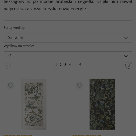
heksagony aż po modne arabeski i cegiełki. Dzięki nim nawet
najprostsza aranżacja zyska nową energię.
Sortuj według
:
Wyników na stronie
:
1
2
3
4
...
9