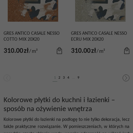
GRES ANTICO CASALE NESSO
GRES ANTICO CASALE NESSO
COTTO MIX 20X20
ECRU MIX 20X20
310.00
zł
310.00
zł
/
m²
/
m²
1
2
3
4
...
9
Kolorowe płytki do kuchni i łazienki –
sposób na ożywienie wnętrza
Kolorowe płytki do łazienki na podłogę to nie tylko dekoracja, lecz
także praktyczne rozwiązanie. W pomieszczeniach, w których na