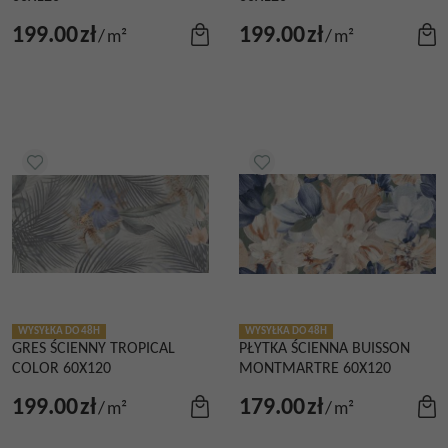
199.00
zł
199.00
zł
/
m²
/
m²
WYSYŁKA DO 48H
WYSYŁKA DO 48H
GRES ŚCIENNY TROPICAL
PŁYTKA ŚCIENNA BUISSON
COLOR 60X120
MONTMARTRE 60X120
199.00
zł
179.00
zł
/
m²
/
m²