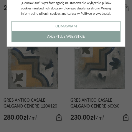
„Odmawiam” wyrażasz zgodę na stosowanie wyłącznie plików
230.00
zł
230.00
zł
/
m²
/
m²
cookies niezbędnych do prawidłowego działania strony. Więcej
informacji o plikach cookies znajdziesz w Polityce prywatności.
ODMAWIAM
AKCEPTUJĘ WSZYSTKIE
GRES ANTICO CASALE
GRES ANTICO CASALE
GALGANO CENERE 120X120
GALGANO CENERE 60X60
280.00
zł
230.00
zł
/
m²
/
m²