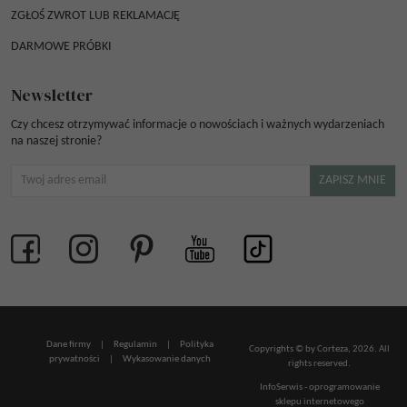
ZGŁOŚ ZWROT LUB REKLAMACJĘ
DARMOWE PRÓBKI
Newsletter
Czy chcesz otrzymywać informacje o nowościach i ważnych wydarzeniach
na naszej stronie?
Dane firmy
|
Regulamin
|
Polityka
Copyrights © by Corteza, 2026. All
prywatności
|
Wykasowanie danych
rights reserved.
InfoSerwis
-
oprogramowanie
sklepu internetowego