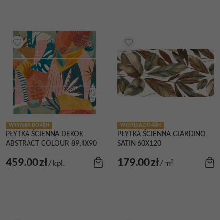
WYSYŁKA DO 48H
WYSYŁKA DO 48H
PŁYTKA ŚCIENNA DEKOR
PŁYTKA ŚCIENNA GIARDINO
ABSTRACT COLOUR 89,4X90
SATIN 60X120
459.00
zł
179.00
zł
/
kpl.
/
m²