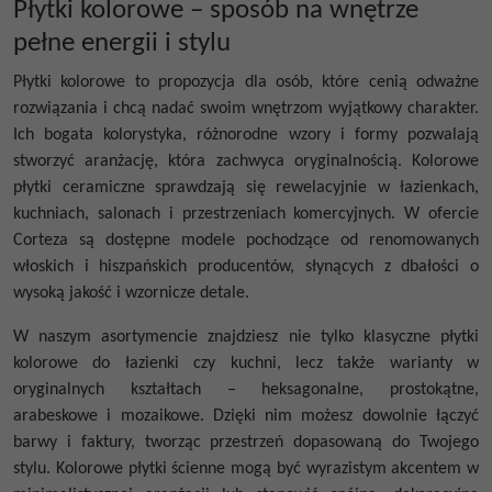
Płytki kolorowe – sposób na wnętrze
pełne energii i stylu
Płytki kolorowe
to propozycja dla osób, które cenią odważne
rozwiązania i chcą nadać swoim wnętrzom wyjątkowy charakter.
Ich bogata kolorystyka, różnorodne wzory i formy pozwalają
stworzyć aranżację, która zachwyca oryginalnością.
Kolorowe
płytki ceramiczne
sprawdzają się rewelacyjnie w łazienkach,
kuchniach, salonach i przestrzeniach komercyjnych. W ofercie
Corteza są dostępne modele pochodzące od renomowanych
włoskich i hiszpańskich producentów, słynących z dbałości o
wysoką jakość i wzornicze detale.
W naszym asortymencie znajdziesz nie tylko klasyczne
płytki
kolorowe do łazienki
czy
kuchni
, lecz także warianty w
oryginalnych kształtach – heksagonalne, prostokątne,
arabeskowe i mozaikowe. Dzięki nim możesz dowolnie łączyć
barwy i faktury, tworząc przestrzeń dopasowaną do Twojego
stylu.
Kolorowe płytki ścienne
mogą być wyrazistym akcentem w