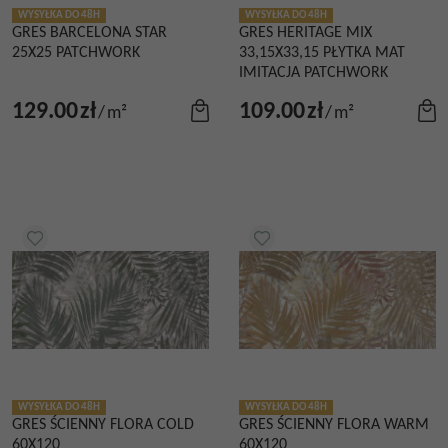
WYSYŁKA DO 48H
WYSYŁKA DO 48H
GRES BARCELONA STAR
GRES HERITAGE MIX
25X25 PATCHWORK
33,15X33,15 PŁYTKA MAT
IMITACJA PATCHWORK
129.00
zł
109.00
zł
/
m²
/
m²
WYSYŁKA DO 48H
WYSYŁKA DO 48H
GRES ŚCIENNY FLORA COLD
GRES ŚCIENNY FLORA WARM
60X120
60X120