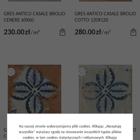
GRES ANTICO CASALE BROLIO
GRES ANTICO CASALE BROLIO
CENERE 60X60
COTTO 120X120
230.00
zł
280.00
zł
/
m²
/
m²
Na naszej stronie wykorzystujemy pliki cookies. Klikając „Akceptuję
GRES ANTICO CASALE BROLIO
GRES ANTICO CASALE BROLIO
wszystkie” wyrażasz zgodę na stosowanie wszystkich typów plików
COTTO 60X60
ECRU 60X60
cookies, w tym cookies statystycznych i reklamowych. Klikając