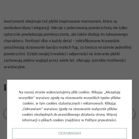
Asortyment obejmuje też płytki inspirowane marmurem, które są
symbolem klasy i elegancji. Wersje z polerowaną powierzchnią nie tylko
optycznie powiększają pomieszczenia, ale także dodają im luksusowego
charakteru. Portinari dba o każdy detal – rektyfikowane krawędzie
umożliwiają stosowanie bardzo małych fug, co tworzy wrażenie jednolitej
powierzchni. Dzięki swojej trwałości i odporności na ścieranie płytki
zachowują piękny wygląd przez wiele lat, oferując szerokie możliwości
aranżacyjne.
Producenci
Na naszej stronie wykorzystujemy pliki cookies. Klikając „Akceptuję
wszystkie” wyrażasz zgodę na stosowanie wszystkich typów plików
cookies, w tym cookies statystycznych i reklamowych. Klikając
„Odmawiam” wyrażasz zgodę na stosowanie wyłącznie plików
cookies niezbędnych do prawidłowego działania strony. Więcej
informacji o plikach cookies znajdziesz w Polityce prywatności.
ODMAWIAM