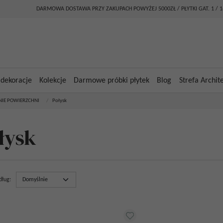
DARMOWA DOSTAWA PRZY ZAKUPACH POWYŻEJ 5000ZŁ / PŁYTKI GAT. 1 / 
 dekoracje
Kolekcje
Darmowe próbki płytek
Blog
Strefa Archit
IE POWIERZCHNI
/
Połysk
łysk
dług
: