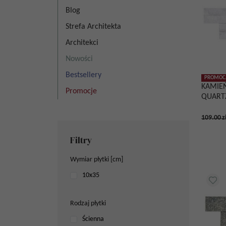
Blog
Strefa Architekta
Architekci
Nowości
Bestsellery
PROMOC
KAMIE
Promocje
QUARTZ
109.00
z
Filtry
Wymiar płytki [cm]
10x35
Rodzaj płytki
Ścienna