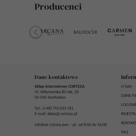
Producenci
Dane kontaktowe
Infor
Sklep internetowy CORTEZA
O NAS
Ul. Wilanowska 8G lok. 20
DANE F
05-500 Józefosław
LOGOWA
Tel.: (
+48) 793 033 181
E-mail:
sklep@corteza.pl
REJESTR
KONTAK
Infolinia czynna pon. - pt. od 8:00 do 16:00
FAQ