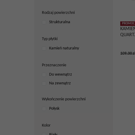
Rodzaj powierzchni
Strukturalna
PROMOC
KAMIE
QUART
Typ płytki
Kamień naturalny
109.00
z
Przeznaczenie
Do wewnątrz
Na zewnątrz
Wykończenie powierzchni
Połysk
Kolor
Biały