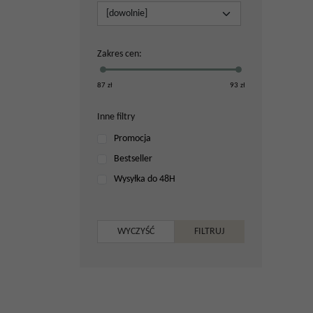
Zakres cen
:
87
zł
93
zł
Inne filtry
Promocja
Bestseller
Wysyłka do 48H