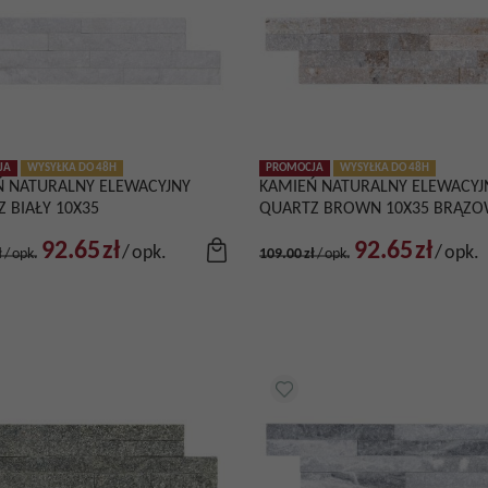
JA
WYSYŁKA DO 48H
PROMOCJA
WYSYŁKA DO 48H
Ń NATURALNY ELEWACYJNY
KAMIEŃ NATURALNY ELEWACYJ
 BIAŁY 10X35
QUARTZ BROWN 10X35 BRĄZ
92.65
zł
92.65
zł
/
opk.
/
opk.
ł
/
opk.
109.00
zł
/
opk.