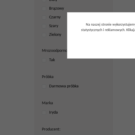
Brązowy
Czarny
Na naszej stronie wykorzystujemy
Szary
statystycznych i reklamowych. Klik
Zielony
Mrozoodporność
Tak
Próbka
Darmowa próbka
Marka
Iryda
Producent
: