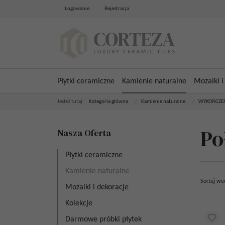
Logowanie
Rejestracja
Płytki ceramiczne
Kamienie naturalne
Mozaiki i
Jesteś tutaj:
Kategoria główna
/
Kamienie naturalne
/
WYKOŃCZEN
Po
Nasza Oferta
Płytki ceramiczne
Kamienie naturalne
Sortuj we
Mozaiki i dekoracje
Kolekcje
Darmowe próbki płytek