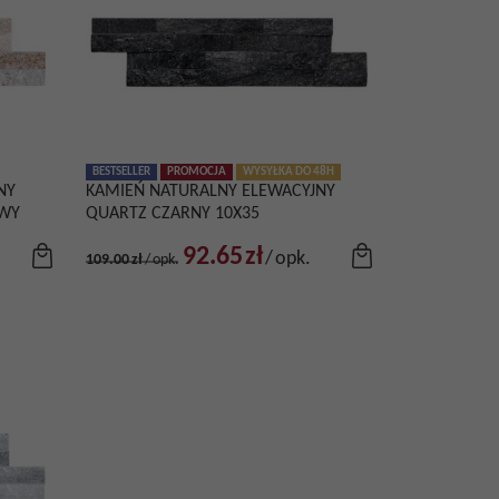
BESTSELLER
PROMOCJA
WYSYŁKA DO 48H
NY
KAMIEŃ NATURALNY ELEWACYJNY
OWY
QUARTZ CZARNY 10X35
92.65
zł
/
opk.
109.00
zł
/
opk.