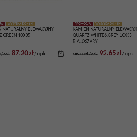
JA
WYSYŁKA DO 48H
PROMOCJA
WYSYŁKA DO 48H
Ń NATURALNY ELEWACYJNY
KAMIEŃ NATURALNY ELEWACYJ
Z GREEN 10X35
QUARTZ WHITE&GREY 10X35
BIAŁOSZARY
87.20
zł
92.65
zł
/
opk.
/
opk.
ł
/
opk.
109.00
zł
/
opk.