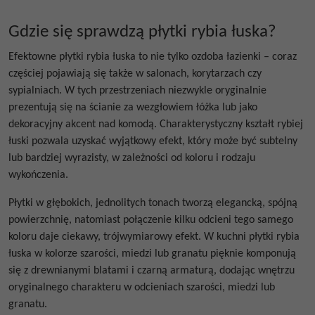
Gdzie się sprawdzą płytki rybia łuska?
Efektowne
płytki rybia łuska
to nie tylko ozdoba łazienki – coraz
częściej pojawiają się także w salonach, korytarzach czy
sypialniach. W tych przestrzeniach niezwykle oryginalnie
prezentują się na ścianie za wezgłowiem łóżka lub jako
dekoracyjny akcent nad komodą. Charakterystyczny kształt
rybiej
łuski
pozwala uzyskać wyjątkowy efekt, który może być subtelny
lub bardziej wyrazisty, w zależności od koloru i rodzaju
wykończenia.
Płytki w głębokich, jednolitych tonach tworzą elegancką, spójną
powierzchnię, natomiast połączenie kilku odcieni tego samego
koloru daje ciekawy, trójwymiarowy efekt.
W kuchni płytki rybia
łuska
w kolorze szarości, miedzi lub granatu pięknie komponują
się z drewnianymi blatami i czarną armaturą, dodając wnętrzu
oryginalnego charakteru w odcieniach szarości, miedzi lub
granatu.