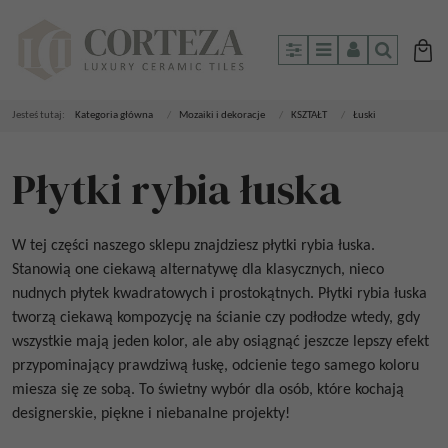
Panel
Menu
Panel
Szukaj
Jesteś tutaj:
Kategoria główna
/
Mozaiki i dekoracje
/
KSZTAŁT
/
Łuski
Płytki rybia łuska
W tej części naszego sklepu znajdziesz płytki rybia łuska.
Stanowią one ciekawą alternatywę dla klasycznych, nieco
nudnych płytek kwadratowych i prostokątnych. Płytki rybia łuska
tworzą ciekawą kompozycję na ścianie czy podłodze wtedy, gdy
wszystkie mają jeden kolor, ale aby osiągnąć jeszcze lepszy efekt
przypominający prawdziwą łuskę, odcienie tego samego koloru
miesza się ze sobą. To świetny wybór dla osób, które kochają
designerskie, piękne i niebanalne projekty!