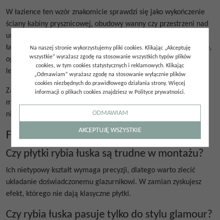
W łazience ten wzór znakomicie sprawdzi się jako wykończenie
ściany kabiny prysznicowej, obudowy wanny czy przestrzeni nad
umywalką.
Płytki w rybią łuskę
to również doskonały wybór do
łazienki
– ich delikatnie połyskująca powierzchnia odbija światło,
Na naszej stronie wykorzystujemy pliki cookies. Klikając „Akceptuję
wszystkie” wyrażasz zgodę na stosowanie wszystkich typów plików
optycznie powiększając przestrzeń i wprowadzając wrażenie
cookies, w tym cookies statystycznych i reklamowych. Klikając
lekkości.
„Odmawiam” wyrażasz zgodę na stosowanie wyłącznie plików
cookies niezbędnych do prawidłowego działania strony. Więcej
Zajrzyj do naszej kolekcji i przekonaj się, jak
płytki rybia łuska
informacji o plikach cookies znajdziesz w Polityce prywatności.
mogą odmienić wygląd Twojego wnętrza, nadając mu
ODMAWIAM
niepowtarzalny styl.
AKCEPTUJĘ WSZYSTKIE
FAQ – najczęściej zadawane pytania
Czy płytki rybia łuska są trudne w montażu?
Ich nietypowy kształt wymaga precyzji, dlatego warto zlecić
układanie doświadczonemu glazurnikowi. W zamian zyskujesz
efekt, którego nie dają klasyczne płytki.
Czy rybia łuska pasuje tylko do stylu glamour?