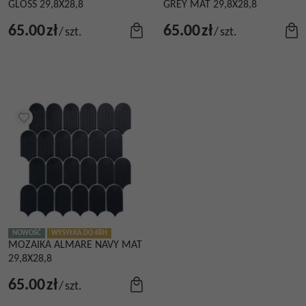
GLOSS 29,8X28,8
GREY MAT 29,8X28,8
65.00
zł
65.00
zł
/
szt.
/
szt.
NOWOŚĆ
WYSYŁKA DO 48H
MOZAIKA ALMARE NAVY MAT
29,8X28,8
65.00
zł
/
szt.