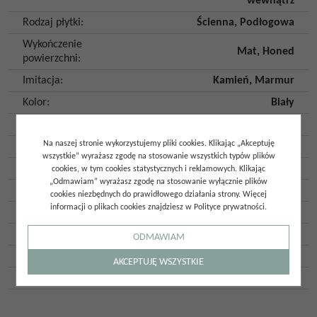
wewnątrz
Rodzaj płytki
:
Ścienna
,
Podłogowa
Wykończenie
Mat
,
Honed
powierzchni
:
Imitacja
:
Kamień
,
Marmur
Kolor
:
Biały
Kształt
:
Prostokąt
Na naszej stronie wykorzystujemy pliki cookies. Klikając „Akceptuję
Płytka rektyfikowana
:
Tak
wszystkie” wyrażasz zgodę na stosowanie wszystkich typów plików
Mrozoodporność
:
Tak
cookies, w tym cookies statystycznych i reklamowych. Klikając
„Odmawiam” wyrażasz zgodę na stosowanie wyłącznie plików
Ilość twarzy
:
8
cookies niezbędnych do prawidłowego działania strony. Więcej
informacji o plikach cookies znajdziesz w Polityce prywatności.
Ilość szt. w opakowaniu
:
2
Ilość m2 w opakowaniu
:
1,44
ODMAWIAM
Gatunek
:
Gat. 1
AKCEPTUJĘ WSZYSTKIE
Kraj pochodzenia
:
Hiszpania