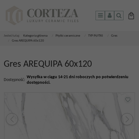
Menu
Panel
Szukaj
Jesteś tutaj:
Kategoria główna
/
Płytki ceramiczne
/
TYP PŁYTKI
/
Gres
/
Gres AREQUIPA 60x120
Gres AREQUIPA 60x120
Wysyłka w ciągu 14-21 dni roboczych po potwierdzeniu
Dostępność
:
dostępności.