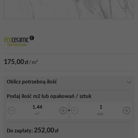
175,00
zł
/
m²
Oblicz potrzebną ilość
Podaj ilość m2 lub opakowań / sztuk
=
m²
opk.
252,00
Do zapłaty:
zł