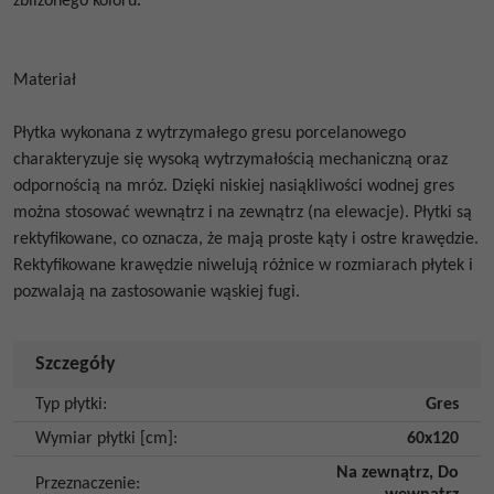
zbliżonego koloru.
Materiał
Płytka wykonana z wytrzymałego gresu porcelanowego
charakteryzuje się wysoką wytrzymałością mechaniczną oraz
odpornością na mróz. Dzięki niskiej nasiąkliwości wodnej gres
można stosować wewnątrz i na zewnątrz (na elewacje). Płytki są
rektyfikowane, co oznacza, że mają proste kąty i ostre krawędzie.
Rektyfikowane krawędzie niwelują różnice w rozmiarach płytek i
pozwalają na zastosowanie wąskiej fugi.
Szczegóły
Typ płytki
:
Gres
Wymiar płytki [cm]
:
60x120
Na zewnątrz
,
Do
Przeznaczenie
: