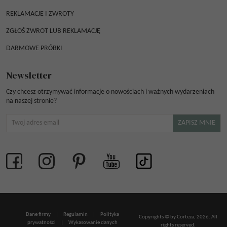
REKLAMACJE I ZWROTY
ZGŁOŚ ZWROT LUB REKLAMACJĘ
DARMOWE PRÓBKI
Newsletter
Czy chcesz otrzymywać informacje o nowościach i ważnych wydarzeniach
na naszej stronie?
Dane firmy
|
Regulamin
|
Polityka
Copyrights © by Corteza, 2026. All
prywatności
|
Wykasowanie danych
rights reserved.