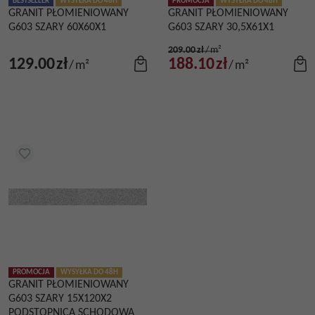
BESTSELLER
WYSYŁKA DO 48H
PROMOCJA
WYSYŁKA DO 48H
GRANIT PŁOMIENIOWANY
GRANIT PŁOMIENIOWANY
G603 SZARY 60X60X1
G603 SZARY 30,5X61X1
209.00
zł
/
m²
129.00
zł
188.10
zł
/
m²
/
m²
PROMOCJA
WYSYŁKA DO 48H
GRANIT PŁOMIENIOWANY
G603 SZARY 15X120X2
PODSTOPNICA SCHODOWA