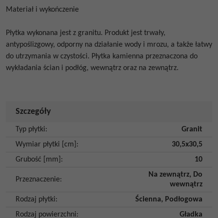
Materiał i wykończenie
Płytka wykonana jest z granitu. Produkt jest trwały,
antypoślizgowy, odporny na działanie wody i mrozu, a także łatwy
do utrzymania w czystości. Płytka kamienna przeznaczona do
wykładania ścian i podłóg, wewnątrz oraz na zewnątrz.
Budynek
Szczegóły
Typ płytki
:
Granit
Wymiar płytki [cm]
:
30,5x30,5
Grubość [mm]
:
10
Na zewnątrz
,
Do
Przeznaczenie
:
wewnątrz
Rodzaj płytki
:
Ścienna
,
Podłogowa
Rodzaj powierzchni
:
Gładka