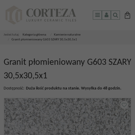
Menu
Panel
Szukaj
Jesteś tutaj:
Kategoria główna
/
Kamienie naturalne
/
Granit płomieniowany G603 SZARY 30,5x30,5x1
Granit płomieniowany G603 SZARY
30,5x30,5x1
Dostępność
:
Duża ilość produktu na stanie. Wysyłka do 48 godzin.