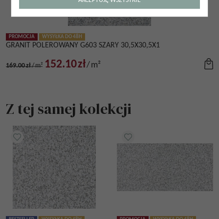
AKCEPTUJĘ WSZYSTKIE
PROMOCJA
WYSYŁKA DO 48H
GRANIT POLEROWANY G603 SZARY 30,5X30,5X1
152.10
zł
/
m²
169.00
zł
/
m²
Z tej samej kolekcji