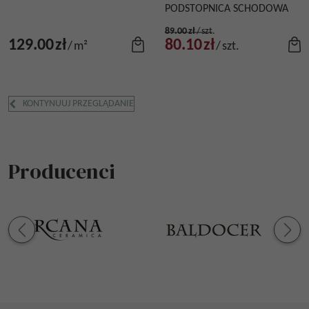
PODSTOPNICA SCHODOWA
89.00
zł
/
szt.
129.00
zł
80.10
zł
/
m²
/
szt.
KONTYNUUJ PRZEGLĄDANIE
Producenci