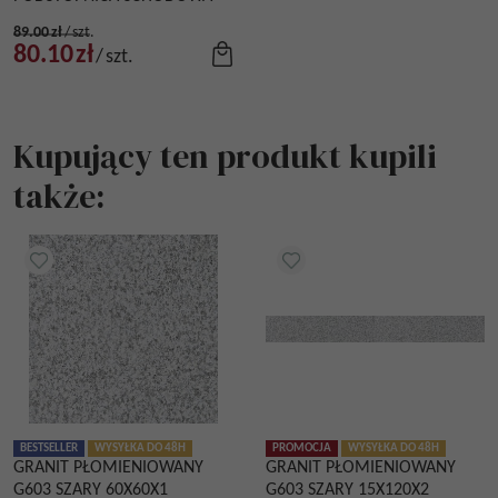
89.00
zł
/
szt.
80.10
zł
/
szt.
Kupujący ten produkt kupili
także:
BESTSELLER
WYSYŁKA DO 48H
PROMOCJA
WYSYŁKA DO 48H
GRANIT PŁOMIENIOWANY
GRANIT PŁOMIENIOWANY
G603 SZARY 60X60X1
G603 SZARY 15X120X2