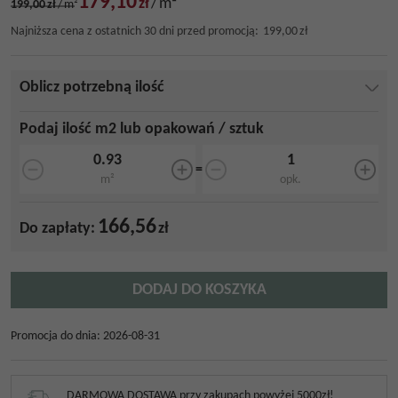
179,10
zł
/
m²
199,00
zł
/
m²
Najniższa cena z ostatnich 30 dni przed promocją:
199,00
zł
Oblicz potrzebną ilość
Podaj ilość m2 lub opakowań / sztuk
=
m²
opk.
166,56
Do zapłaty:
zł
DODAJ DO KOSZYKA
Promocja do dnia
:
2026-08-31
DARMOWA DOSTAWA przy zakupach powyżej 5000zł!