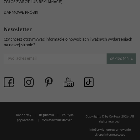
ZGŁOŚ ZWROT LUB REKLAMACJĘ
DARMOWE PRÓBKI
Newsletter
Czy chcesz otrzymywać informacje o nowościach i ważnych wydarzeniach
na naszej stronie?
Dane firmy
|
Regulamin
|
Polityka
Copyrights © by Corteza, 2026. All
prywatności
|
Wykasowanie danych
rights reserved.
InfoSerwis
-
oprogramowanie
sklepu internetowego