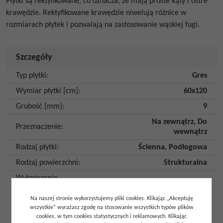
Płytki są rektyfikowane, co oznacza, że mają proste kąty i ostre
krawędzie. Rektyfikowane krawędzie niwelują różnice w
rozmiarach płytek i pozwalają na zastosowanie wąskiej fugi.
Szczegóły
Typ płytki
:
Gres
Wymiar płytki [cm]
:
60x120
Grubość [mm]
:
9
Na zewnątrz
,
Do
Przeznaczenie
:
wewnątrz
Rodzaj płytki
:
Ścienna
,
Podłogowa
Rodzaj powierzchni
:
Strukturalna
Wykończenie
Mat
powierzchni
:
Na naszej stronie wykorzystujemy pliki cookies. Klikając „Akceptuję
Imitacja
:
Trawertyn
wszystkie” wyrażasz zgodę na stosowanie wszystkich typów plików
cookies, w tym cookies statystycznych i reklamowych. Klikając
Kolor
:
Szary