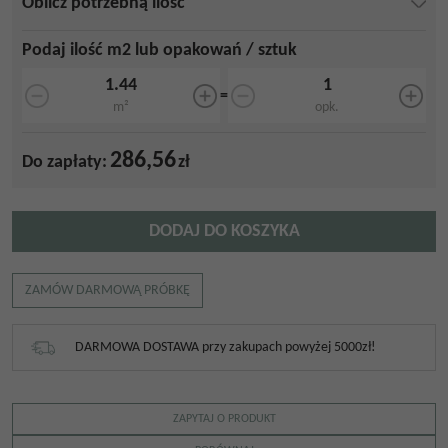
Oblicz potrzebną ilość
Podaj ilość m2 lub opakowań / sztuk
=
m²
opk.
286,56
Do zapłaty:
zł
DODAJ DO KOSZYKA
ZAMÓW DARMOWĄ PRÓBKĘ
DARMOWA DOSTAWA przy zakupach powyżej 5000zł!
ZAPYTAJ O PRODUKT