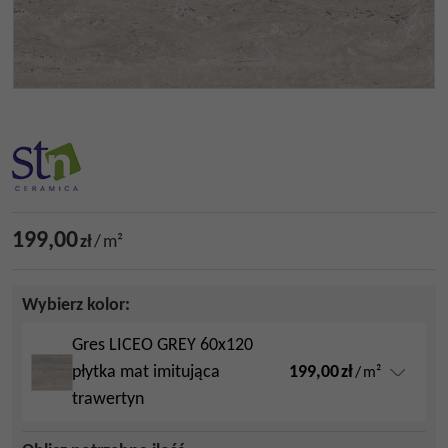
199,00
zł
/
m²
Wybierz kolor:
Gres LICEO GREY 60x120
199,00
zł
płytka mat imitująca
/
m²
trawertyn