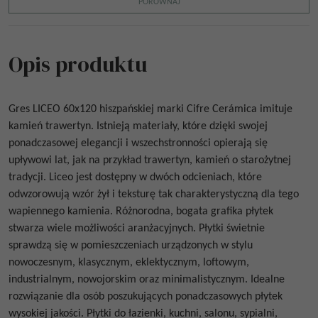
PORÓWNAJ
Opis produktu
Gres
LICEO 60x120
hiszpańskiej marki Cifre Cerámica imituje
kamień trawertyn. Istnieją materiały, które dzięki swojej
ponadczasowej elegancji i wszechstronności opierają się
upływowi lat, jak na przykład trawertyn, kamień o starożytnej
tradycji. Liceo jest dostępny w dwóch odcieniach, które
odwzorowują wzór żył i teksturę tak charakterystyczną dla tego
wapiennego kamienia. Różnorodna, bogata grafika płytek
stwarza wiele możliwości aranżacyjnych. Płytki świetnie
sprawdzą się w pomieszczeniach urządzonych w stylu
nowoczesnym, klasycznym, eklektycznym, loftowym,
industrialnym, nowojorskim oraz minimalistycznym. Idealne
rozwiązanie dla osób poszukujących ponadczasowych płytek
wysokiej jakości. Płytki do łazienki, kuchni, salonu, sypialni,