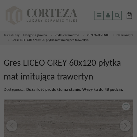
Menu
Panel
Szukaj
Jesteś tutaj:
Kategoria główna
/
Płytki ceramiczne
/
PRZEZNACZENIE
/
Na zewnątrz
/
Gres LICEO GREY 60x120 płytka mat imitująca trawertyn
Gres LICEO GREY 60x120 płytka
mat imitująca trawertyn
Dostępność
:
Duża ilość produktu na stanie. Wysyłka do 48 godzin.