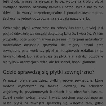
Jeśli chodzi o gres na elewację, to bez wątpienia królują płytki
imitujące drewno, naturalny kamień i beton. Wcale nas to nie
dziwi – to wzory bezpretensjonalne i ponadczasowo modne.
Zachęcamy jednak do zapoznania się z całą naszą ofertą.
Wybierając płytki zewnętrzne na schody lub taras, łatwiej jest
podjąć odważniejszą decyzję dotyczącą kolorów i wzorów. W tym
przypadku poza wspomnianymi przez nas imitacjami naturalnych
materiałów doskonale sprawdza się między innymi gres
zewnętrzny patchwork czy płytki o nietypowych kształtach (np.
heksagonalne). Do łask wracają też płytki ala lastryko, pożądane
nie tylko w aranżacjach retro, ale też scandi, boho i glamour.
Gdzie sprawdzą się płytki zewnętrzne?
W naszej ofercie znajdziesz
płytki gresowe zewnętrzne,
które
możesz wykorzystać na tarasie, elewacji, na schodach
wejściowych, przydomowych ścieżkach i na obrzeżach basenu.
Dzięki swojej wytrzymałości i właściwościom antypoślizgowym
nasze
płytki na zewnątrz
sprawdzą się wszędzie tam, gdzie