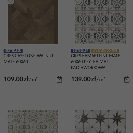
BESTSELLER
BESTSELLER
WYSYŁKA DO 48H
GRES CASETONE WALNUT
GRES KAMARI FINT MATE
MATE 60X60
60X60 PŁYTKA MAT
PATCHWORKOWA
109.00
zł
139.00
zł
/
m²
/
m²