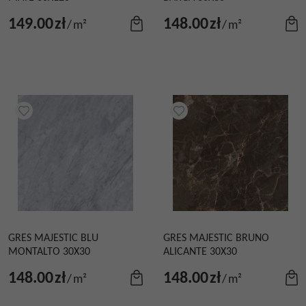
149.00
zł
148.00
zł
/
m²
/
m²
GRES MAJESTIC BLU
GRES MAJESTIC BRUNO
MONTALTO 30X30
ALICANTE 30X30
148.00
zł
148.00
zł
/
m²
/
m²