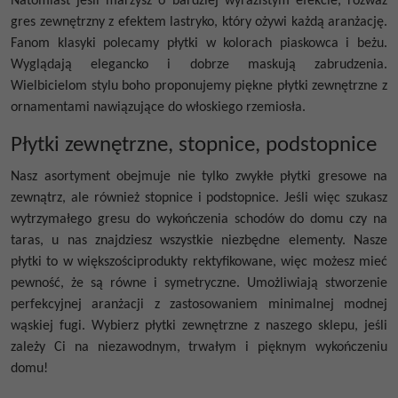
Natomiast jeśli marzysz o bardziej wyrazistym efekcie, rozważ
gres zewnętrzny
z efektem lastryko, który ożywi każdą aranżację.
Fanom klasyki polecamy płytki w kolorach piaskowca i beżu.
Wyglądają elegancko i dobrze maskują zabrudzenia.
Wielbicielom stylu boho proponujemy piękne
płytki zewnętrzne
z
ornamentami nawiązujące do włoskiego rzemiosła.
Płytki zewnętrzne, stopnice, podstopnice
Nasz asortyment obejmuje nie tylko zwykłe płytki gresowe na
zewnątrz, ale również stopnice i podstopnice. Jeśli więc szukasz
wytrzymałego gresu do wykończenia schodów do domu czy na
taras, u nas znajdziesz wszystkie niezbędne elementy. Nasze
płytki to w większościprodukty rektyfikowane, więc możesz mieć
pewność, że są równe i symetryczne. Umożliwiają stworzenie
perfekcyjnej aranżacji z zastosowaniem minimalnej modnej
wąskiej fugi. Wybierz płytki zewnętrzne z naszego sklepu, jeśli
zależy Ci na niezawodnym, trwałym i pięknym wykończeniu
domu!