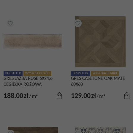
BESTSELLER
WYSYŁKA DO 48H
BESTSELLER
WYSYŁKA DO 48H
GRES JAZBA ROSE 6X24,6
GRES CASETONE OAK MATE
CEGIEŁKA RÓŻOWA
60X60
188.00
zł
129.00
zł
/
m²
/
m²