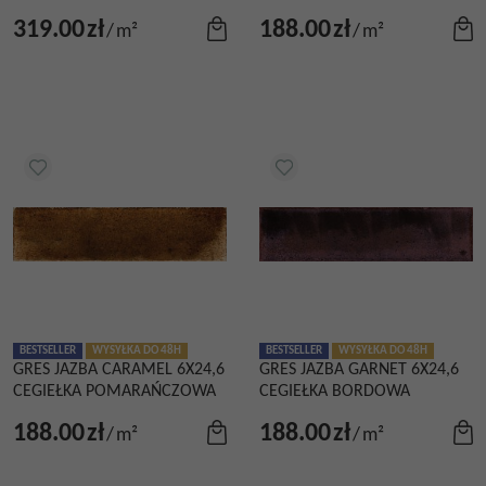
319.00
zł
188.00
zł
/
m²
/
m²
BESTSELLER
WYSYŁKA DO 48H
BESTSELLER
WYSYŁKA DO 48H
GRES JAZBA CARAMEL 6X24,6
GRES JAZBA GARNET 6X24,6
CEGIEŁKA POMARAŃCZOWA
CEGIEŁKA BORDOWA
188.00
zł
188.00
zł
/
m²
/
m²