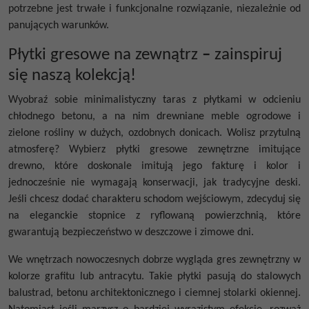
potrzebne jest trwałe i funkcjonalne rozwiązanie, niezależnie od
panujących warunków.
Płytki gresowe na zewnątrz
–
zainspiruj
się naszą kolekcją!
Wyobraź sobie minimalistyczny taras z płytkami w odcieniu
chłodnego betonu, a na nim drewniane meble ogrodowe i
zielone rośliny w dużych, ozdobnych donicach. Wolisz przytulną
atmosferę? Wybierz płytki gresowe zewnętrzne imitujące
drewno, które doskonale imitują jego fakturę i kolor i
jednocześnie nie wymagają konserwacji, jak tradycyjne deski.
Jeśli chcesz dodać charakteru schodom wejściowym, zdecyduj się
na eleganckie stopnice z ryflowaną powierzchnią, które
gwarantują bezpieczeństwo w deszczowe i zimowe dni.
We wnętrzach nowoczesnych dobrze wygląda
gres zewnętrzny
w
kolorze grafitu lub antracytu. Takie płytki pasują do stalowych
balustrad, betonu architektonicznego i ciemnej stolarki okiennej.