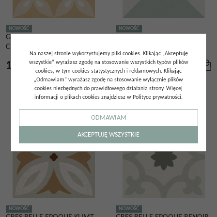
NOWOŚĆ
NOWOŚĆ
GRES BELLE EPOQUE
GRES BELLE EPOQUE DEGAS
CEZANNE 30X30
30X30
Na naszej stronie wykorzystujemy pliki cookies. Klikając „Akceptuję
wszystkie” wyrażasz zgodę na stosowanie wszystkich typów plików
139.00
zł
139.00
zł
/
m²
/
m²
cookies, w tym cookies statystycznych i reklamowych. Klikając
„Odmawiam” wyrażasz zgodę na stosowanie wyłącznie plików
cookies niezbędnych do prawidłowego działania strony. Więcej
informacji o plikach cookies znajdziesz w Polityce prywatności.
ODMAWIAM
AKCEPTUJĘ WSZYSTKIE
NOWOŚĆ
NOWOŚĆ