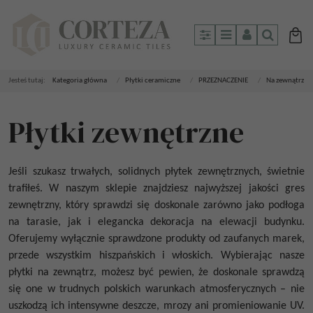
Panel
Menu
Panel
Szukaj
Jesteś tutaj:
Kategoria główna
/
Płytki ceramiczne
/
PRZEZNACZENIE
/
Na zewnątrz
Płytki zewnętrzne
Jeśli szukasz trwałych, solidnych płytek zewnętrznych, świetnie
trafiłeś. W naszym sklepie znajdziesz najwyższej jakości gres
zewnętrzny, który sprawdzi się doskonale zarówno jako podłoga
na tarasie, jak i elegancka dekoracja na elewacji budynku.
Oferujemy wyłącznie sprawdzone produkty od zaufanych marek,
przede wszystkim hiszpańskich i włoskich. Wybierając nasze
płytki na zewnątrz, możesz być pewien, że doskonale sprawdzą
się one w trudnych polskich warunkach atmosferycznych – nie
uszkodzą ich intensywne deszcze, mrozy ani promieniowanie UV.