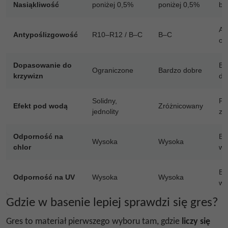
Nasiąkliwość
poniżej 0,5%
poniżej 0,5%
bl
A–
Antypoślizgowość
R10–R12 / B–C
B–C
od
Dopasowanie do
Ba
Ograniczone
Bardzo dobre
krzywizn
do
Solidny,
Po
Efekt pod wodą
Zróżnicowany
jednolity
z 
Odporność na
Ba
Wysoka
Wysoka
chlor
wy
Ba
Odporność na UV
Wysoka
Wysoka
wy
Gdzie w basenie lepiej sprawdzi się gres?
Gres to materiał pierwszego wyboru tam, gdzie
liczy się