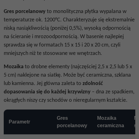
Gres porcelanowy
to monolityczna płytka wypalana w
temperaturze ok. 1200°C. Charakteryzuje się ekstremalnie
niską nasiąkliwością (poniżej 0,5%), wysoką odpornością
na ścieranie i mrozoodpornością. W basenie najlepiej
sprawdza się w formatach 15 x 15 i 20 x 20 cm, czyli
mniejszych niż te stosowane we wnętrzach.
Mozaika
to drobne elementy (najczęściej 2,5 x 2,5 lub 5 x
5 cm) naklejone na siatkę. Może być ceramiczna, szklana
lub kamienna. Jej główna zaleta to
zdolność
dopasowania się do każdej krzywizny
– dna ze spadkiem,
okrągłych niszy czy schodów o nieregularnym kształcie.
Gres
Mozaika
M
Parametr
porcelanowy
ceramiczna
s