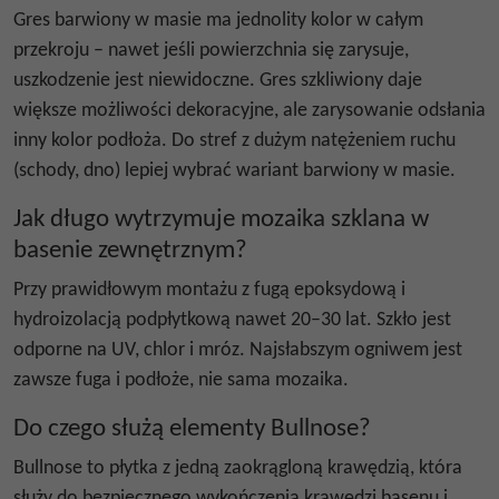
Gres barwiony w masie ma jednolity kolor w całym
przekroju – nawet jeśli powierzchnia się zarysuje,
uszkodzenie jest niewidoczne. Gres szkliwiony daje
większe możliwości dekoracyjne, ale zarysowanie odsłania
inny kolor podłoża. Do stref z dużym natężeniem ruchu
(schody, dno) lepiej wybrać wariant barwiony w masie.
Jak długo wytrzymuje mozaika szklana w
basenie zewnętrznym?
Przy prawidłowym montażu z fugą epoksydową i
hydroizolacją podpłytkową nawet 20–30 lat. Szkło jest
odporne na UV, chlor i mróz. Najsłabszym ogniwem jest
zawsze fuga i podłoże, nie sama mozaika.
Do czego służą elementy Bullnose?
Bullnose to płytka z jedną zaokrągloną krawędzią, która
służy do bezpiecznego wykończenia krawędzi basenu i