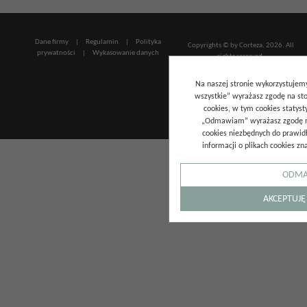
Dane firmy
|
Regulamin
|
Polityka
Copyrights © by Corteza, 2026. All
prywatności
|
Wykasowanie danych
rights reserved.
InfoSerwis
-
oprogramowanie
Na naszej stronie wykorzystujemy 
sklepu internetowego
wszystkie” wyrażasz zgodę na st
cookies, w tym cookies statyst
„Odmawiam” wyrażasz zgodę na
cookies niezbędnych do prawidł
informacji o plikach cookies zn
ODMA
AKCEPTUJĘ