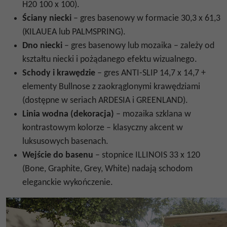
H20 100 x 100).
Ściany niecki
– gres basenowy w formacie 30,3 x 61,3
(KILAUEA lub PALMSPRING).
Dno niecki
– gres basenowy lub mozaika – zależy od
kształtu niecki i pożądanego efektu wizualnego.
Schody i krawędzie
– gres ANTI-SLIP 14,7 x 14,7 +
elementy Bullnose z zaokrąglonymi krawędziami
(dostępne w seriach ARDESIA i GREENLAND).
Linia wodna (dekoracja)
– mozaika szklana w
kontrastowym kolorze – klasyczny akcent w
luksusowych basenach.
Wejście do basenu
– stopnice ILLINOIS 33 x 120
(Bone, Graphite, Grey, White) nadają schodom
eleganckie wykończenie.