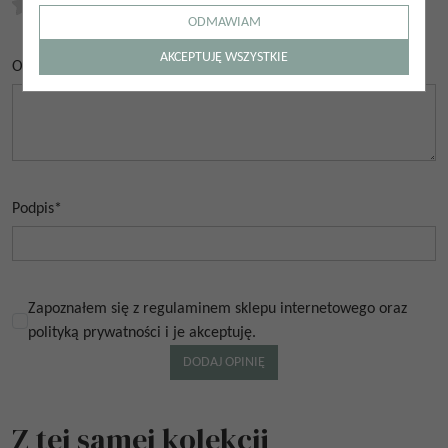
0.00
/
5
(
0
głosów)
ODMAWIAM
AKCEPTUJĘ WSZYSTKIE
Opinia
*
Podpis
*
Zapoznałem się z regulaminem sklepu internetowego oraz
polityką prywatności i je akceptuję.
Z tej samej kolekcji