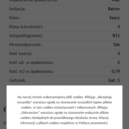
Wykończenie powierzchni
:
Mat
Imitacja
:
Beton
Kolor
:
Szary
Klasa ścieralności
:
4
Antypoślizgowość
:
R11
Mrozoodporność
:
Tak
Ilość twarzy
:
4
Ilość szt. w opakowaniu
:
2
Ilość m2 w opakowaniu
:
0,79
Gatunek
:
Gat. 1
Kraj pochodzenia
:
Hiszpania
Na naszej stronie wykorzystujemy pliki cookies. Klikając „Akceptuję
wszystkie” wyrażasz zgodę na stosowanie wszystkich typów plików
Opinie
cookies, w tym cookies statystycznych i reklamowych. Klikając
„Odmawiam” wyrażasz zgodę na stosowanie wyłącznie plików
cookies niezbędnych do prawidłowego działania strony. Więcej
Ocena
*
informacji o plikach cookies znajdziesz w Polityce prywatności.