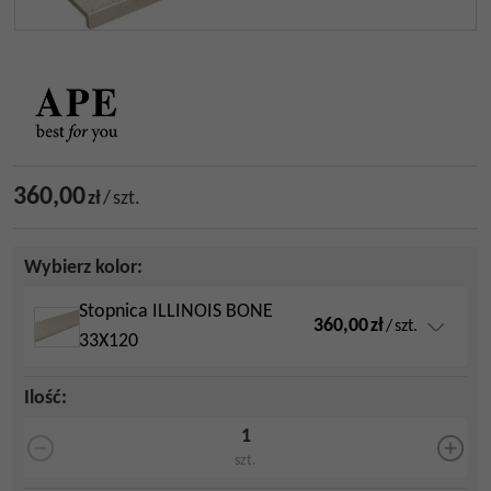
360,00
zł
/
szt.
Wybierz kolor:
Stopnica ILLINOIS BONE
360,00
zł
/
szt.
33X120
Ilość
:
szt.