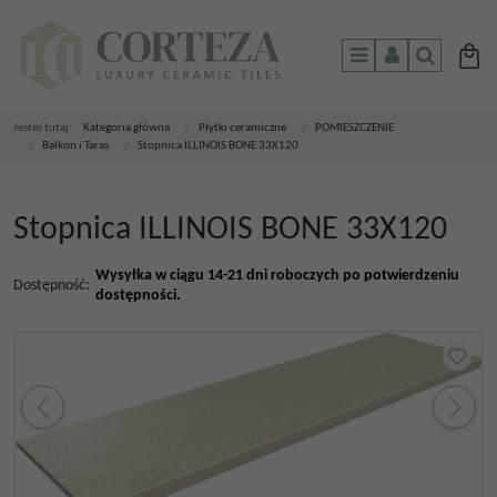
Menu
Panel
Szukaj
Jesteś tutaj:
Kategoria główna
/
Płytki ceramiczne
/
POMIESZCZENIE
/
Balkon i Taras
/
Stopnica ILLINOIS BONE 33X120
Stopnica ILLINOIS BONE 33X120
Wysyłka w ciągu 14-21 dni roboczych po potwierdzeniu
Dostępność
:
dostępności.