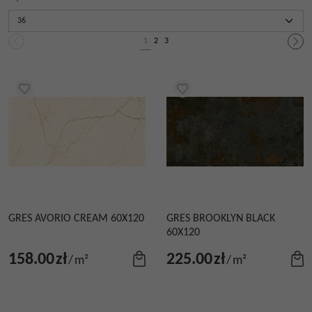
1
2
3
GRES AVORIO CREAM 60X120
GRES BROOKLYN BLACK
60X120
158.00
zł
225.00
zł
/
m²
/
m²