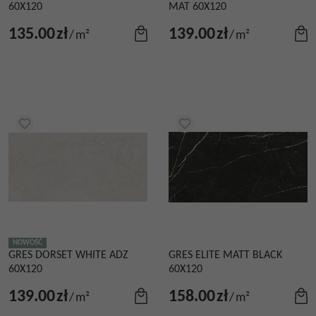
60X120
MAT 60X120
135.00
zł
139.00
zł
/
m²
/
m²
NOWOŚĆ
GRES DORSET WHITE ADZ
GRES ELITE MATT BLACK
60X120
60X120
139.00
zł
158.00
zł
/
m²
/
m²