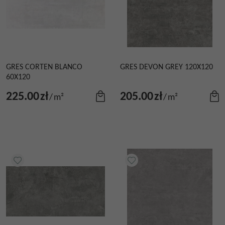
GRES CORTEN BLANCO
GRES DEVON GREY 120X120
60X120
225.00
zł
205.00
zł
/
m²
/
m²