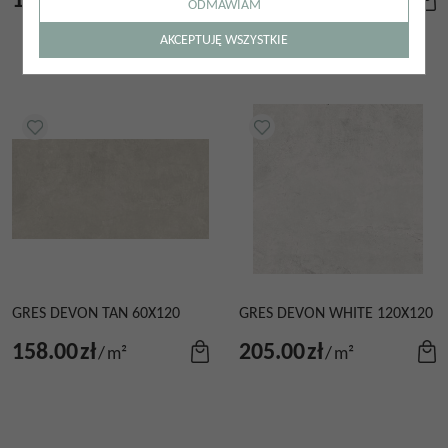
158.00
zł
205.00
zł
/
m²
/
m²
ODMAWIAM
AKCEPTUJĘ WSZYSTKIE
GRES DEVON TAN 60X120
GRES DEVON WHITE 120X120
158.00
zł
205.00
zł
/
m²
/
m²