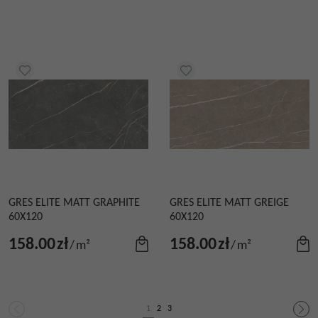
GRES ELITE MATT GRAPHITE
GRES ELITE MATT GREIGE
60X120
60X120
158.00
zł
158.00
zł
/
m²
/
m²
1
2
3