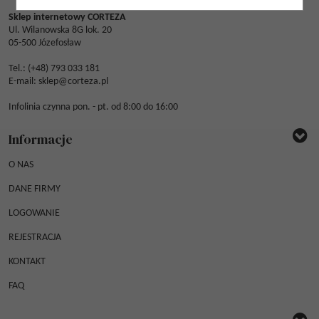
Sklep internetowy CORTEZA
Ul. Wilanowska 8G lok. 20
05-500 Józefosław
Tel.: (
+48) 793 033 181
E-mail:
sklep@corteza.pl
Infolinia czynna pon. - pt. od 8:00 do 16:00
Informacje
O NAS
DANE FIRMY
LOGOWANIE
REJESTRACJA
KONTAKT
FAQ