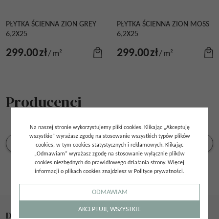
PŁYTKA ŚCIENNA ZION GREY
PŁYTKA ŚCIENNA ZION MOSS
6,2X25
6,2X25
299.00
zł
299.00
zł
/
m²
/
m²
Producenci
Na naszej stronie wykorzystujemy pliki cookies. Klikając „Akceptuję
wszystkie” wyrażasz zgodę na stosowanie wszystkich typów plików
cookies, w tym cookies statystycznych i reklamowych. Klikając
„Odmawiam” wyrażasz zgodę na stosowanie wyłącznie plików
cookies niezbędnych do prawidłowego działania strony. Więcej
informacji o plikach cookies znajdziesz w Polityce prywatności.
ODMAWIAM
AKCEPTUJĘ WSZYSTKIE
Dane kontaktowe