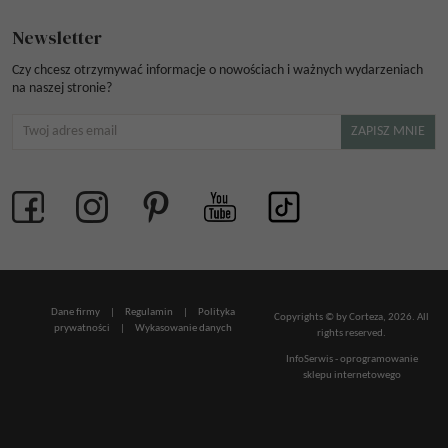
Newsletter
Czy chcesz otrzymywać informacje o nowościach i ważnych wydarzeniach
na naszej stronie?
Dane firmy
|
Regulamin
|
Polityka
Copyrights © by Corteza, 2026. All
prywatności
|
Wykasowanie danych
rights reserved.
InfoSerwis
-
oprogramowanie
sklepu internetowego