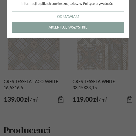
informacji o plikach cookies znajdziesz w Polityce prywatności.
ODMAWIAM
AKCEPTUJĘ WSZYSTKIE
GRES TESSELA TACO WHITE
GRES TESSELA WHITE
16,5X16,5
33,15X33,15
139.00
zł
119.00
zł
/
m²
/
m²
Producenci