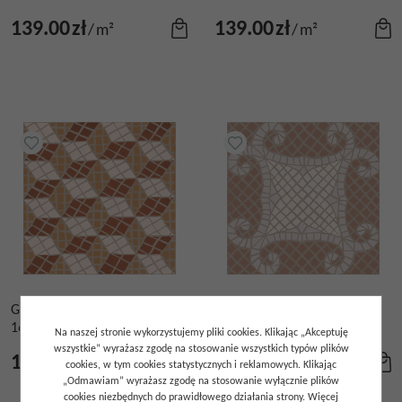
139.00
zł
139.00
zł
/
m²
/
m²
GRES TESSELA TACO HONEY
GRES TESSELA TACO ROSE
16,5X16,5
16,5X16,5
Na naszej stronie wykorzystujemy pliki cookies. Klikając „Akceptuję
wszystkie” wyrażasz zgodę na stosowanie wszystkich typów plików
139.00
zł
139.00
zł
/
m²
/
m²
cookies, w tym cookies statystycznych i reklamowych. Klikając
„Odmawiam” wyrażasz zgodę na stosowanie wyłącznie plików
cookies niezbędnych do prawidłowego działania strony. Więcej