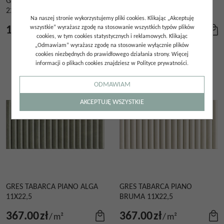
GRES TABARCA MARINO
GRES TABARCA MARINO
22,5X22,5
MATT 28,5X32,5
Na naszej stronie wykorzystujemy pliki cookies. Klikając „Akceptuję
180.00
wszystkie” wyrażasz zgodę na stosowanie wszystkich typów plików
zł
260.00
zł
/
m²
/
m²
cookies, w tym cookies statystycznych i reklamowych. Klikając
„Odmawiam” wyrażasz zgodę na stosowanie wyłącznie plików
cookies niezbędnych do prawidłowego działania strony. Więcej
informacji o plikach cookies znajdziesz w Polityce prywatności.
ODMAWIAM
AKCEPTUJĘ WSZYSTKIE
GRES TABARCA PIANO ALGA
GRES TABARCA PIANO
11X22,5
BRUMA 11X22,5
367.00
zł
367.00
zł
/
m²
/
m²