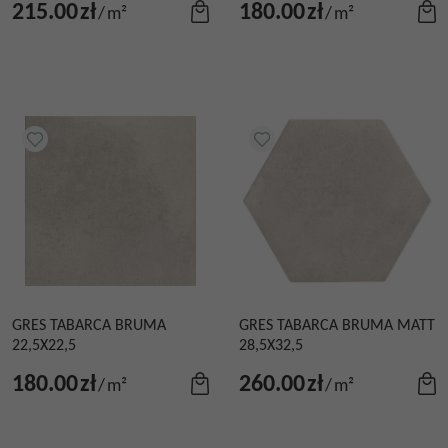
215.00
zł
180.00
zł
/
m²
/
m²
GRES TABARCA BRUMA
GRES TABARCA BRUMA MATT
22,5X22,5
28,5X32,5
180.00
zł
260.00
zł
/
m²
/
m²