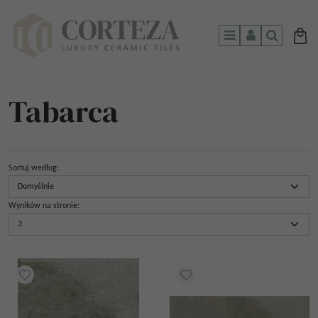
Menu
Panel
Szukaj
Tabarca
Sortuj według
:
Wyników na stronie
: