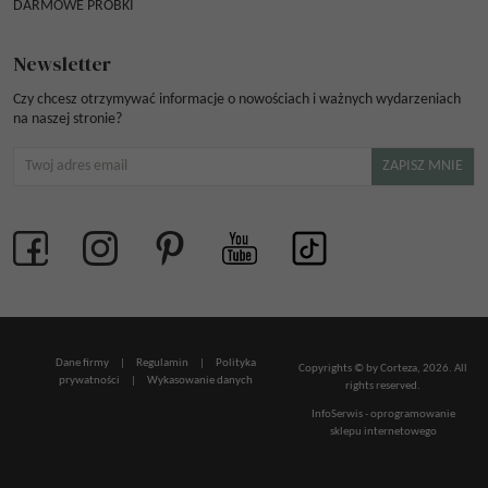
DARMOWE PRÓBKI
Newsletter
Czy chcesz otrzymywać informacje o nowościach i ważnych wydarzeniach
na naszej stronie?
Dane firmy
|
Regulamin
|
Polityka
Copyrights © by Corteza, 2026. All
prywatności
|
Wykasowanie danych
rights reserved.
InfoSerwis
-
oprogramowanie
sklepu internetowego