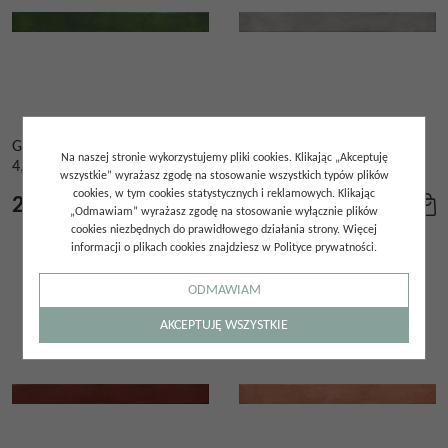
GRES COLORS GREEN BRICK
GRES COLORS LIGHT GREY
Na naszej stronie wykorzystujemy pliki cookies. Klikając „Akceptuję
4,8X45
BRICK 4,8X45
wszystkie” wyrażasz zgodę na stosowanie wszystkich typów plików
cookies, w tym cookies statystycznych i reklamowych. Klikając
235.00
zł
235.00
zł
/
m²
/
m²
„Odmawiam” wyrażasz zgodę na stosowanie wyłącznie plików
cookies niezbędnych do prawidłowego działania strony. Więcej
informacji o plikach cookies znajdziesz w Polityce prywatności.
ODMAWIAM
AKCEPTUJĘ WSZYSTKIE