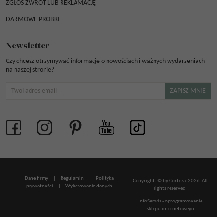
ZGŁOŚ ZWROT LUB REKLAMACJĘ
DARMOWE PRÓBKI
Newsletter
Czy chcesz otrzymywać informacje o nowościach i ważnych wydarzeniach
na naszej stronie?
Dane firmy
|
Regulamin
|
Polityka
Copyrights © by Corteza, 2026. All
prywatności
|
Wykasowanie danych
rights reserved.
InfoSerwis
-
oprogramowanie
sklepu internetowego