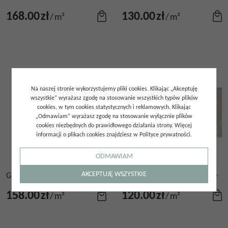
168.00
zł
130.00
zł
/
m²
/
m²
Na naszej stronie wykorzystujemy pliki cookies. Klikając „Akceptuję
wszystkie” wyrażasz zgodę na stosowanie wszystkich typów plików
cookies, w tym cookies statystycznych i reklamowych. Klikając
„Odmawiam” wyrażasz zgodę na stosowanie wyłącznie plików
cookies niezbędnych do prawidłowego działania strony. Więcej
informacji o plikach cookies znajdziesz w Polityce prywatności.
ODMAWIAM
AKCEPTUJĘ WSZYSTKIE
GRES CAPITAL PERLA 120X120
GRES CAPITAL PERLA 60X120
158.00
zł
120.00
zł
/
m²
/
m²