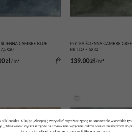
 ŚCIENNA CAMBRE BLUE
PŁYTKA ŚCIENNA CAMBRE GRE
 7,5X30
BRILLO 7,5X30
00
zł
139.00
zł
/
m²
/
m²
 pliki cookies. Klikając „Akceptuję wszystkie” wyrażasz zgodę na stosowanie wszystkich ty
ając „Odmawiam” wyrażasz zgodę na stosowanie wyłącznie plików cookies niezbędnych do pr
informacji o plikach cookies znajdziesz w Polityce prywatności.