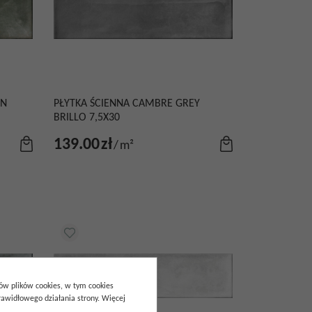
EN
PŁYTKA ŚCIENNA CAMBRE GREY
BRILLO 7,5X30
139.00
zł
/
m²
pów plików cookies, w tym cookies
awidłowego działania strony. Więcej