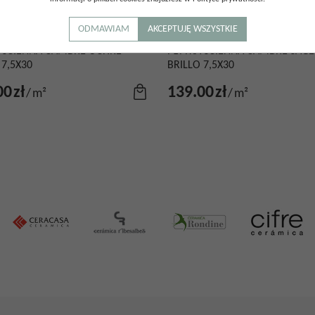
ODMAWIAM
AKCEPTUJĘ WSZYSTKIE
A ŚCIENNA CAMBRE OCHRE
PŁYTKA ŚCIENNA CAMBRE SAGE
 7,5X30
BRILLO 7,5X30
00
zł
139.00
zł
/
m²
/
m²