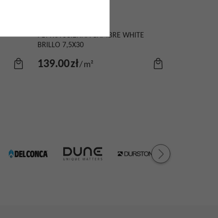
PŁYTKA ŚCIENNA CAMBRE WHITE
BRILLO 7,5X30
139.00
zł
/
m²