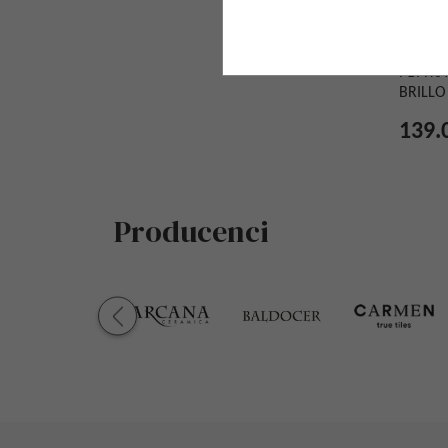
PŁYTK
BRILLO
139.
Producenci