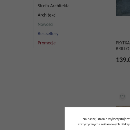
Strefa Architekta
Architekci
Nowości
Bestsellery
Promocje
PŁYTKA
BRILLO
139.
Na naszej stronie wykorzystujemy
statystycznych i reklamowych. Klik