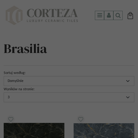
Menu
Panel
Szukaj
Brasilia
Sortuj według
:
Wyników na stronie
: