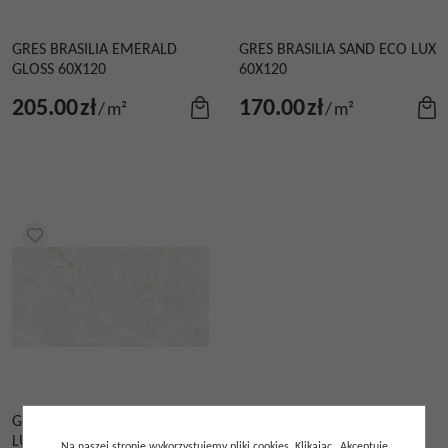
GRES BRASILIA EMERALD
GRES BRASILIA SAND ECO LUX
GLOSS 60X120
60X120
205.00
zł
170.00
zł
/
m²
/
m²
GRES BRASILIA WHITE ECO
LUX 60X120
Na naszej stronie wykorzystujemy pliki cookies. Klikając „Akceptuję