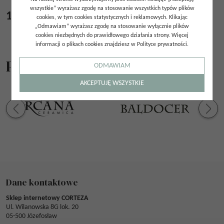
wszystkie” wyrażasz zgodę na stosowanie wszystkich typów plików
170.00
zł
/
m²
cookies, w tym cookies statystycznych i reklamowych. Klikając
„Odmawiam” wyrażasz zgodę na stosowanie wyłącznie plików
cookies niezbędnych do prawidłowego działania strony. Więcej
informacji o plikach cookies znajdziesz w Polityce prywatności.
Producenci
ODMAWIAM
AKCEPTUJĘ WSZYSTKIE
Dane kontaktowe
Sklep internetowy CORTEZA
Ul. Wilanowska 8G lok. 20
05-500 Józefosław