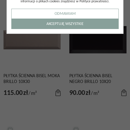
informacji o plikach cookies znajdziesz w Polityce prywatności.
ODMAWIAM
AKCEPTUJĘ WSZYSTKIE
PŁYTKA ŚCIENNA BISEL MOKA
PŁYTKA ŚCIENNA BISEL
BRILLO 10X30
NEGRO BRILLO 10X20
115.00
zł
90.00
zł
/
m²
/
m²