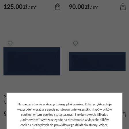
125.00
zł
90.00
zł
/
m²
/
m²
PŁYTKA ŚCIENNA BISEL
PŁYTKA ŚCIENNA BISEL
MARINE BRILLO 10X20
MARINO BRILLO 10X30
Na naszej stronie wykorzystujemy pliki cookies. Klikając „Akceptuję
wszystkie” wyrażasz zgodę na stosowanie wszystkich typów plików
90.00
zł
115.00
zł
/
m²
/
m²
cookies, w tym cookies statystycznych i reklamowych. Klikając
„Odmawiam” wyrażasz zgodę na stosowanie wyłącznie plików
cookies niezbędnych do prawidłowego działania strony. Więcej