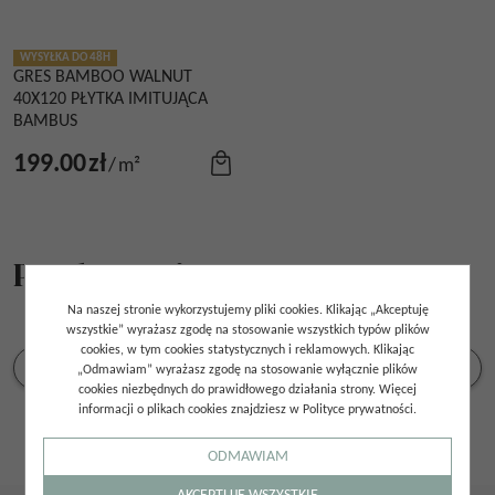
WYSYŁKA DO 48H
GRES BAMBOO WALNUT
40X120 PŁYTKA IMITUJĄCA
BAMBUS
199.00
zł
/
m²
Producenci
Na naszej stronie wykorzystujemy pliki cookies. Klikając „Akceptuję
wszystkie” wyrażasz zgodę na stosowanie wszystkich typów plików
cookies, w tym cookies statystycznych i reklamowych. Klikając
„Odmawiam” wyrażasz zgodę na stosowanie wyłącznie plików
cookies niezbędnych do prawidłowego działania strony. Więcej
informacji o plikach cookies znajdziesz w Polityce prywatności.
ODMAWIAM