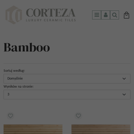
Menu
Panel
Szukaj
Bamboo
Sortuj według
:
Wyników na stronie
: