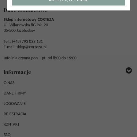
AKCEPTUJĘ WSZYSTKIE
Dane kontaktowe
Sklep internetowy CORTEZA
Ul. Wilanowska 8G lok. 20
05-500 Józefosław
Tel.: (
+48) 793 033 181
E-mail:
sklep@corteza.pl
Infolinia czynna pon. - pt. od 8:00 do 16:00
Informacje
O NAS
DANE FIRMY
LOGOWANIE
REJESTRACJA
KONTAKT
FAQ