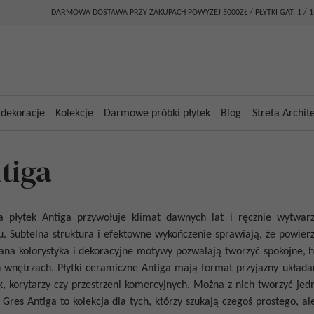
DARMOWA DOSTAWA PRZY ZAKUPACH POWYŻEJ 5000ZŁ / PŁYTKI GAT. 1 / 
 dekoracje
Kolekcje
Darmowe próbki płytek
Blog
Strefa Archit
tiga
ja
płytek
Antiga
przywołuje klimat dawnych lat i ręcznie wytwar
. Subtelna struktura i efektowne wykończenie sprawiają, że powier
na kolorystyka i dekoracyjne motywy pozwalają tworzyć spokojne, h
h wnętrzach.
Płytki ceramiczne Antiga
mają format przyjazny układan
k, korytarzy czy przestrzeni komercyjnych. Można z nich tworzyć jed
.
Gres Antiga
to kolekcja dla tych, którzy szukają czegoś prostego, al