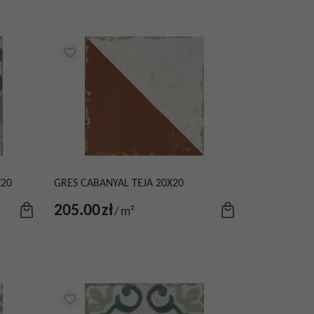
X20
GRES CABANYAL TEJA 20X20
205.00
zł
/
m²