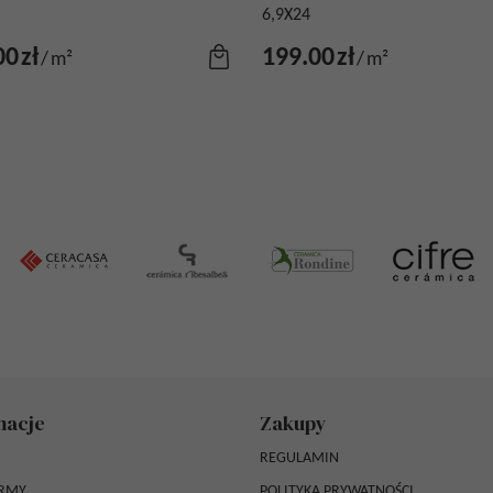
6,9X24
00
zł
199.00
zł
/
m²
/
m²
macje
Zakupy
REGULAMIN
IRMY
POLITYKA PRYWATNOŚCI