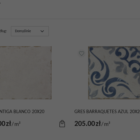
.
dług
:
NTIGA BLANCO 20X20
GRES BARRAQUETES AZUL 20X2
00
zł
205.00
zł
/
m²
/
m²