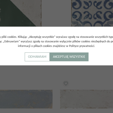
 pliki cookies. Klikając „Akceptuję wszystkie” wyrażasz zgodę na stosowanie wszystkich ty
ABANYAL VERDE 20X20
GRES MARENY AZUL 20X20
ając „Odmawiam” wyrażasz zgodę na stosowanie wyłącznie plików cookies niezbędnych do pr
informacji o plikach cookies znajdziesz w Polityce prywatności.
00
zł
205.00
zł
/
m²
/
m²
ODMAWIAM
AKCEPTUJĘ WSZYSTKIE