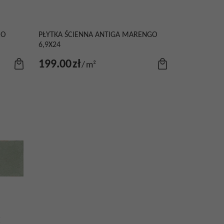
CO
PŁYTKA ŚCIENNA ANTIGA MARENGO
6,9X24
199.00
zł
/
m²
E