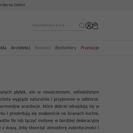
14 DNI NA ZWROT
ekta
Architekci
Nowości
Bestsellery
Promocje
zanych płytek, ale w nowoczesnym, odświeżonym
zchnia wygląda naturalnie i przyjemnie w odbiorze.
armonijne aranżacje, które dobrze odnajdują się w
iu i prezentują się znakomicie na ścianach kuchni,
nolite tło lub łączyć motywy w bardziej dekoracyjny
e z duszą, żeby stworzyć atmosferę autentyczności i