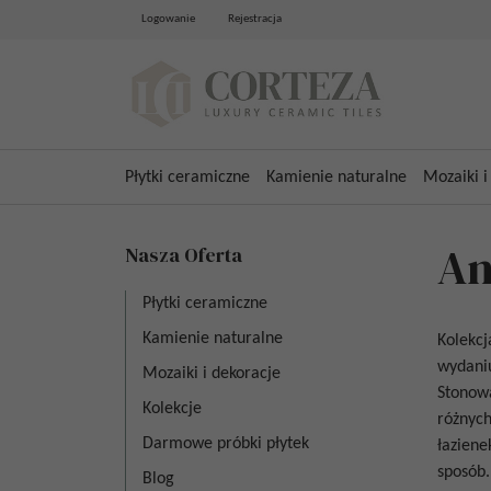
Logowanie
Rejestracja
Płytki ceramiczne
Kamienie naturalne
Mozaiki i
An
Nasza Oferta
Płytki ceramiczne
Kamienie naturalne
Kolekc
wydaniu
Mozaiki i dekoracje
Stonowa
Kolekcje
różnyc
Darmowe próbki płytek
łaziene
sposób
Blog