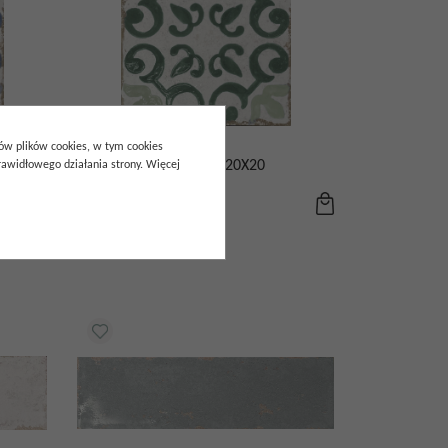
pów plików cookies, w tym cookies
GRES MARENY VERDE 20X20
awidłowego działania strony. Więcej
205.00
zł
/
m²