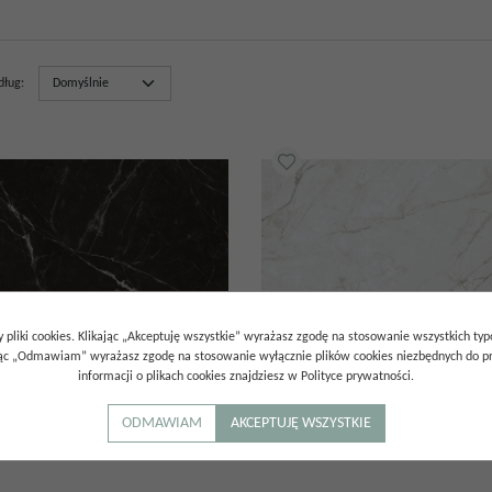
dług
:
 pliki cookies. Klikając „Akceptuję wszystkie” wyrażasz zgodę na stosowanie wszystkich ty
ając „Odmawiam” wyrażasz zgodę na stosowanie wyłącznie plików cookies niezbędnych do pr
GATA BLACK 60X120
GRES AGATA WHITE 60X120
informacji o plikach cookies znajdziesz w Polityce prywatności.
00
zł
215.00
zł
/
m²
/
m²
ODMAWIAM
AKCEPTUJĘ WSZYSTKIE