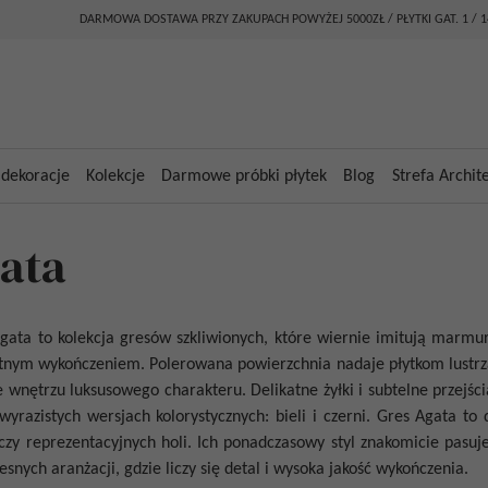
DARMOWA DOSTAWA PRZY ZAKUPACH POWYŻEJ 5000ZŁ / PŁYTKI GAT. 1 / 
 dekoracje
Kolekcje
Darmowe próbki płytek
Blog
Strefa Archit
ata
Agata
to kolekcja gresów szkliwionych, które wiernie imitują marmur
tnym wykończeniem. Polerowana powierzchnia nadaje płytkom lustrzany
e wnętrzu luksusowego charakteru. Delikatne żyłki i subtelne przej
yrazistych wersjach kolorystycznych: bieli i czerni.
Gres Agata
to d
czy reprezentacyjnych holi. Ich ponadczasowy styl znakomicie pasuj
snych aranżacji, gdzie liczy się detal i wysoka jakość wykończenia.