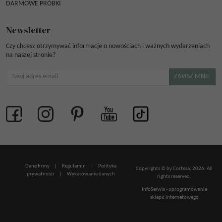
DARMOWE PRÓBKI
Newsletter
Czy chcesz otrzymywać informacje o nowościach i ważnych wydarzeniach
na naszej stronie?
Dane firmy
|
Regulamin
|
Polityka
Copyrights © by Corteza, 2026. All
prywatności
|
Wykasowanie danych
rights reserved.
InfoSerwis
-
oprogramowanie
sklepu internetowego