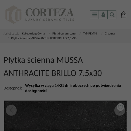
Menu
Panel
Szukaj
Jesteś tutaj:
Kategoria główna
/
Płytki ceramiczne
/
TYP PŁYTKI
/
Glazura
/
Płytka ścienna MUSSA ANTHRACITE BRILLO 7,5x30
Płytka ścienna MUSSA
ANTHRACITE BRILLO 7,5x30
Wysyłka w ciągu 14-21 dni roboczych po potwierdzeniu
Dostępność
:
dostępności.