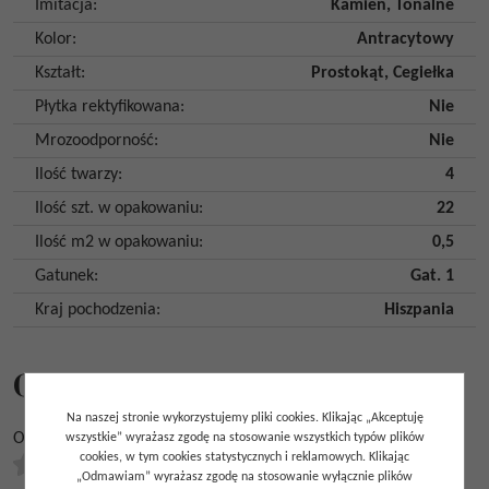
Imitacja
:
Kamień
,
Tonalne
Kolor
:
Antracytowy
Kształt
:
Prostokąt
,
Cegiełka
Płytka rektyfikowana
:
Nie
Mrozoodporność
:
Nie
Ilość twarzy
:
4
Ilość szt. w opakowaniu
:
22
Ilość m2 w opakowaniu
:
0,5
Gatunek
:
Gat. 1
Kraj pochodzenia
:
Hiszpania
Opinie
Na naszej stronie wykorzystujemy pliki cookies. Klikając „Akceptuję
Ocena
*
wszystkie” wyrażasz zgodę na stosowanie wszystkich typów plików
cookies, w tym cookies statystycznych i reklamowych. Klikając
0.00
/
5
(
0
głosów)
„Odmawiam” wyrażasz zgodę na stosowanie wyłącznie plików