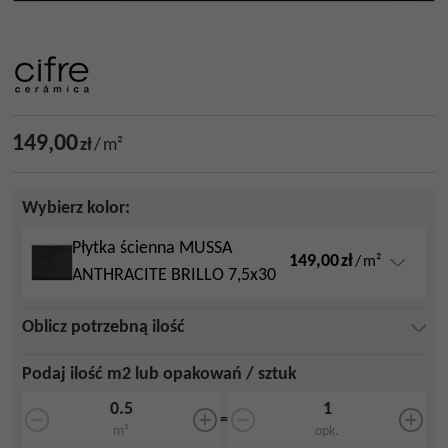
149,00
zł
/
m²
Wybierz kolor:
Płytka ścienna MUSSA
149,00
zł
/
m²
ANTHRACITE BRILLO 7,5x30
Oblicz potrzebną ilość
Podaj ilość m2 lub opakowań / sztuk
=
m²
opk.