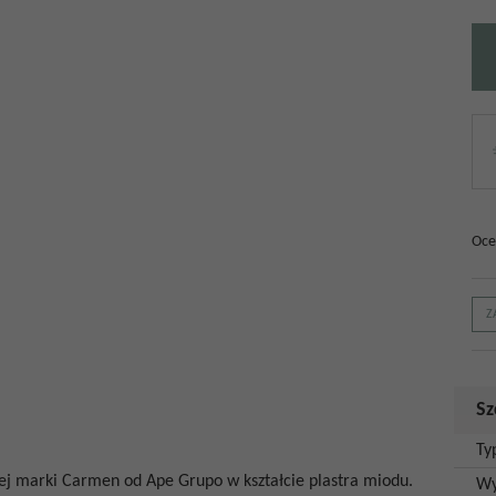
Oce
Z
Sz
Ty
ej marki Carmen od Ape Grupo w kształcie plastra miodu.
Wy