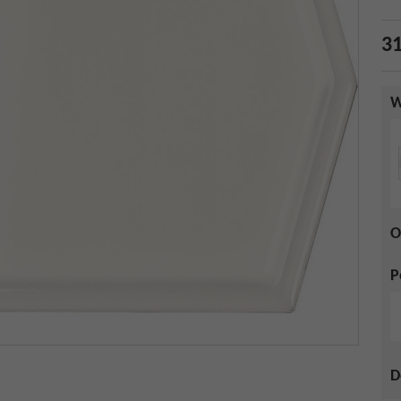
31
W
O
P
D