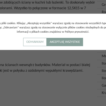
 zdobiących ściany w kuchni lub łazienki. To doskonały wybór
Gr
olorami. Wszystko to połączone w formacie 12,5X15 w 7
Ro
Ro
 pliki cookies. Klikając „Akceptuję wszystkie” wyrażasz zgodę na stosowanie wszystkich ty
Wy
ając „Odmawiam” wyrażasz zgodę na stosowanie wyłącznie plików cookies niezbędnych do pr
informacji o plikach cookies znajdziesz w Polityce prywatności.
Im
ządzonych w stylu nowoczesnym, francuskim, art deco, glamour.
o pomieszczeń publicznych np. hotele, restauracje.
Ko
ODMAWIAM
AKCEPTUJĘ WSZYSTKIE
Ksz
Mr
Il
 na ścianach wewnątrz budynków. Materiał w postaci białej
tki jest w połysku z ozdobnymi wypukłymi krawędziami.
Il
Il
Ga
Kr