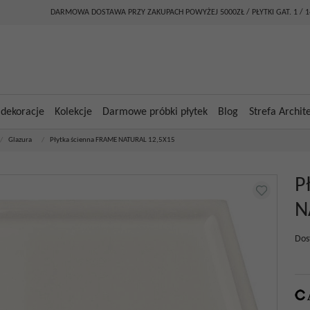
DARMOWA DOSTAWA PRZY ZAKUPACH POWYŻEJ 5000ZŁ / PŁYTKI GAT. 1 / 
 dekoracje
Kolekcje
Darmowe próbki płytek
Blog
Strefa Archit
/
Glazura
/
Płytka ścienna FRAME NATURAL 12,5X15
P
N
Dos