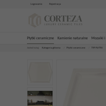
Logowanie
Rejestracja
Płytki ceramiczne
Kamienie naturalne
Mozaiki i
Jesteś tutaj:
Kategoria główna
/
Płytki ceramiczne
/
TYP PŁYTKI