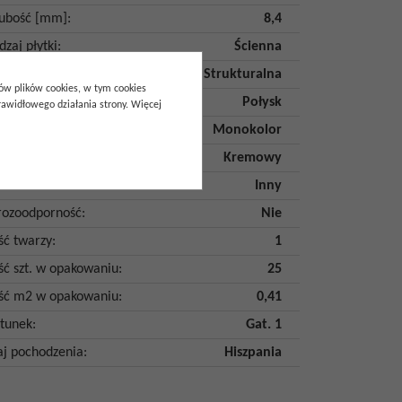
ubość [mm]
:
8,4
dzaj płytki
:
Ścienna
dzaj powierzchni
:
Strukturalna
pów plików cookies, w tym cookies
kończenie powierzchni
:
Połysk
awidłowego działania strony. Więcej
itacja
:
Monokolor
lor
:
Kremowy
tałt
:
Inny
ozoodporność
:
Nie
ość twarzy
:
1
ość szt. w opakowaniu
:
25
ość m2 w opakowaniu
:
0,41
tunek
:
Gat. 1
aj pochodzenia
:
Hiszpania