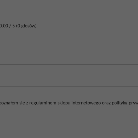
0.00
/
5
(
0
głosów)
poznałem się z regulaminem sklepu internetowego oraz polityką prywa