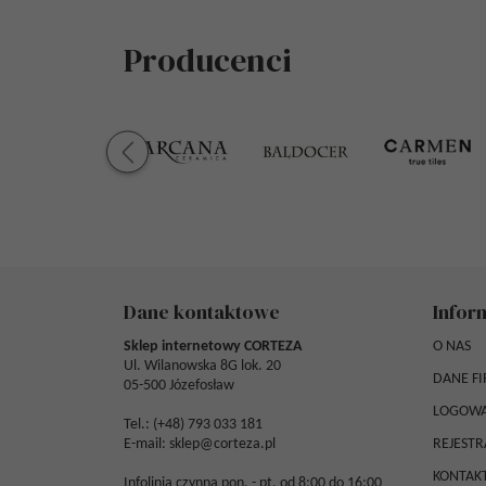
Producenci
Dane kontaktowe
Infor
Sklep internetowy CORTEZA
O NAS
Ul. Wilanowska 8G lok. 20
DANE F
05-500 Józefosław
LOGOWA
Tel.: (
+48) 793 033 181
E-mail:
sklep@corteza.pl
REJESTR
KONTAK
Infolinia czynna pon. - pt. od 8:00 do 16:00