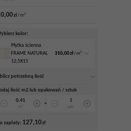
0,00
zł
/
m²
ybierz kolor:
Płytka ścienna
310,00
zł
FRAME NATURAL
/
m²
12,5X15
blicz potrzebną ilość
odaj ilość m2 lub opakowań / sztuk
=
m²
opk.
127,10
o zapłaty:
zł