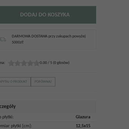
DODAJ DO KOSZYKA
DARMOWA DOSTAWA przy zakupach powyżej
5000zł!
na
:
0.00
/
5
(
0
głosów)
APYTAJ O PRODUKT
PORÓWNAJ
czegóły
p płytki
:
Glazura
miar płytki [cm]
:
12,5x15